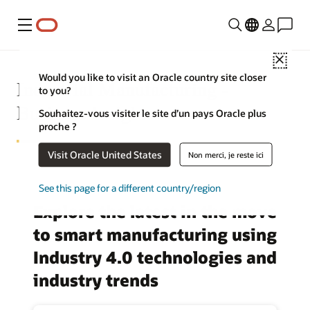
Menu
Close
Would you like to visit an Oracle country site closer
Industrial Manufacturing -
to you?
Business Insights
Souhaitez-vous visiter le site d’un pays Oracle plus
proche ?
Visit Oracle United States
Non merci, je reste ici
See this page for a different country/region