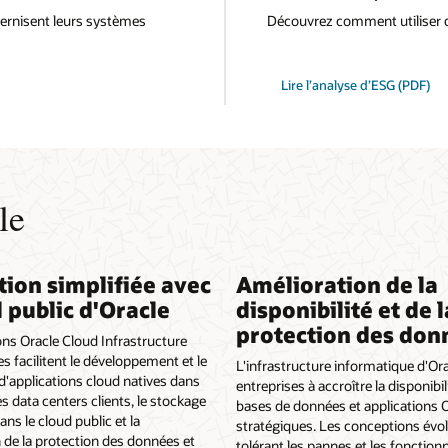
rnisent leurs systèmes
Découvrez comment utiliser de
Lire l’analyse d’ESG (PDF)
le
tion simplifiée avec
Amélioration de la
d public d'Oracle
disponibilité et de l
protection des don
ons Oracle Cloud Infrastructure
es facilitent le développement et le
L'infrastructure informatique d'Ora
'applications cloud natives dans
entreprises à accroître la disponibil
es data centers clients, le stockage
bases de données et applications 
ns le cloud public et la
stratégiques. Les conceptions évol
n de la protection des données et
tolérant les pannes et les fonctionn