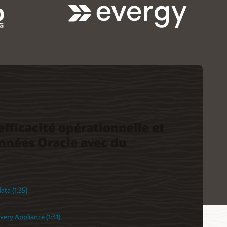
fficacité opérationnelle et
nnées Oracle avec du
ta (1:35)
ery Appliance (1:31)