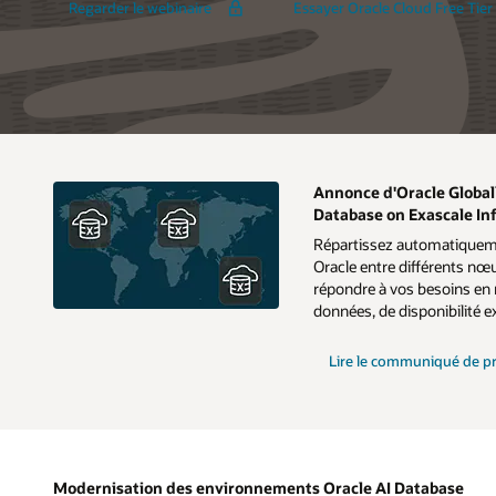
Regarder le webinaire
Essayer Oracle Cloud Free Tier
sur
Exadata
X11M
Annonce d'Oracle Global
Database on Exascale In
Répartissez automatiquem
Oracle entre différents nœ
répondre à vos besoins en 
données, de disponibilité 
Lire le communiqué de p
Modernisation des environnements Oracle AI Database