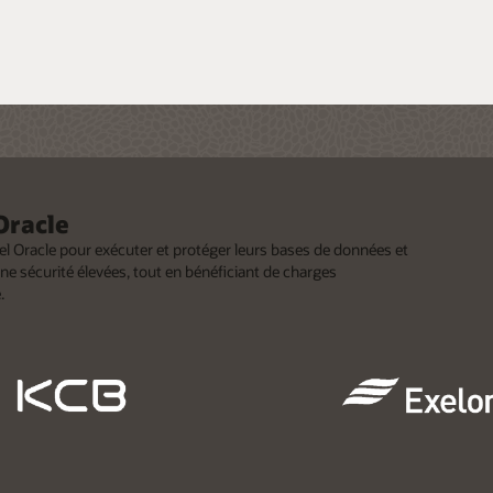
r
Oracle
iel Oracle pour exécuter et protéger leurs bases de données et
ne sécurité élevées, tout en bénéficiant de charges
.