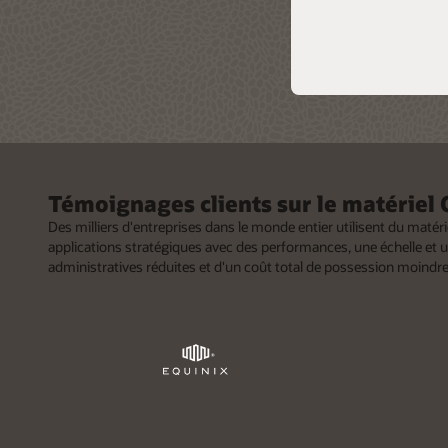
le futu
Témoignages clients sur le matériel 
Des milliers d'entreprises dans le monde entier utilisent du matér
applications stratégiques avec des performances, une échelle et u
administratives réduites et d'un coût total de possession moindre