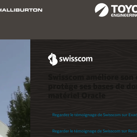
Swisscom améliore son e
protège ses bases de do
matériel Oracle
Regardez le témoignage de Swisscom sur Exada
Regarder le témoignage de Swisscom sur Recov