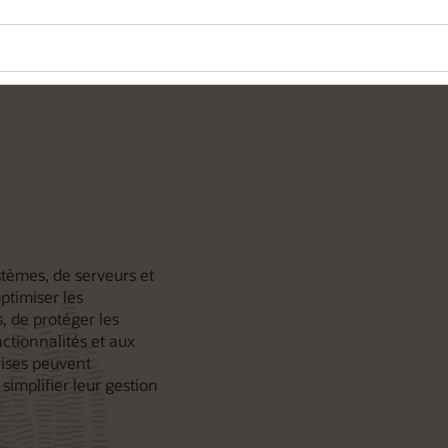
tèmes, de serveurs et
ptimiser les
, de protéger les
ctionnalités et aux
rises peuvent
implifier leur gestion