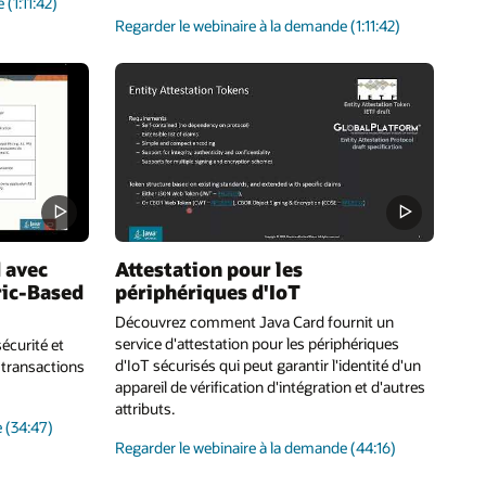
sur
de
(1:11:42)
les
sur
Regarder le webinaire à la demande
(1:11:42)
appareils
l'authentification
d'E/S
des
Java
utilisateurs
Card
 avec
Attestation pour les
ric-Based
périphériques d'IoT
Découvrez comment Java Card fournit un
service d'attestation pour les périphériques
écurité et
d'IoT sécurisés qui peut garantir l'identité d'un
s transactions
appareil de vérification d'intégration et d'autres
attributs.
sur
e
(34:47)
sur
la
Regarder le webinaire à la demande
(44:16)
la
façon