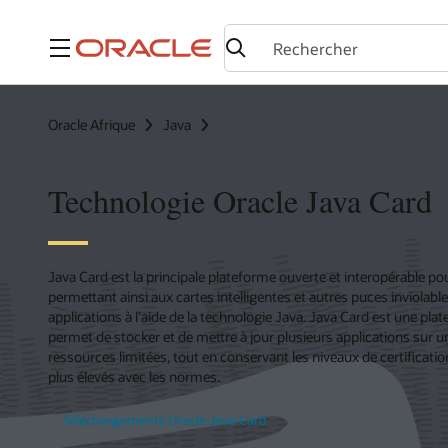
Menu
Oracle Afrique
Java
Technologie Oracle Java Card
Java Card est la principale plateforme ouverte et interopérable po
permettant ainsi aux cartes intelligentes et autres puces inviolabl
applications à l'aide de la technologie Java. Java Card est une pla
permet de stocker et de mettre à jour plusieurs applications sur u
ressources limitées, tout en conservant les niveaux de certification
plus élevés avec les normes.
Téléchargements Oracle Java Card