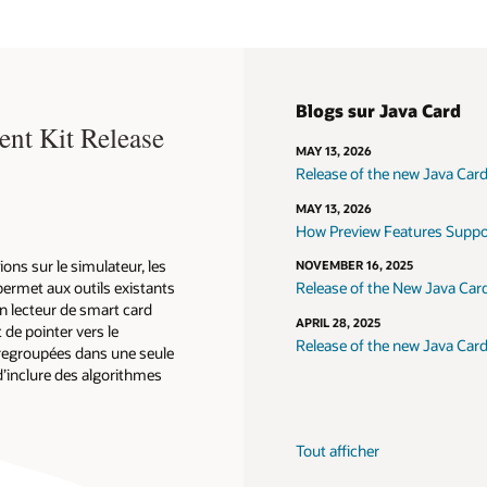
la
façon
dont
la
plateforme
Blogs sur Java Card
Java
nt Kit Release
Card
MAY 13, 2026
peut
Release of the new Java Car
être
utilisée
MAY 13, 2026
pour
How Preview Features Suppor
sécuriser
les
ons sur le simulateur, les
NOVEMBER 16, 2025
solutions
ermet aux outils existants
Release of the New Java Car
médicales
n lecteur de smart card
APRIL 28, 2025
t de pointer vers le
Release of the new Java Car
t regroupées dans une seule
d’inclure des algorithmes
Tout afficher