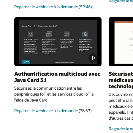
Regarder le 
sur
Regarder le webinaire à la demande
(59:46)
les
principes
de
base
de
la
plateforme
Java
Card
Authentification multicloud avec
Sécurisat
Java Card 3.1
médicaux
technolo
Sécurisez la communication entre les
périphériques IoT et les services cloud IoT à
Découvrez co
l'aide de Java Card.
peut être util
médicaux élec
sur
Regarder le webinaire à la demande
(38:57)
appareils, l'i
l'authentification
d'autres cas d
multicloud
Regarder le 