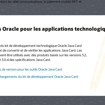
es dans les télécommunications, le paiement mobile NFC et
s Oracle pour les applications technologi
teur Java Card Development Kit fournit une référence de test
s du kit de développement technologique Oracle Java Card
gage pour les applications Java Card. Il inclut un
 de convertir et de vérifier les applications Java Card. Les
ment de simulation Java Card et un module d'extension
vent être utilisés avec des produits basés sur les versions 3.2,
l prend en charge la nouvelle spécification Java Card 3.2 et peut
 et 3.0.4 des spécifications Java Card.
 exécuter des applications codées pour les versions
s.
 de version pour les outils Oracle Java Card
 de version du simulateur Oracle Java Card
chargements du kit de développement Oracle Java Card
chargements du kit de développement Oracle Java Card