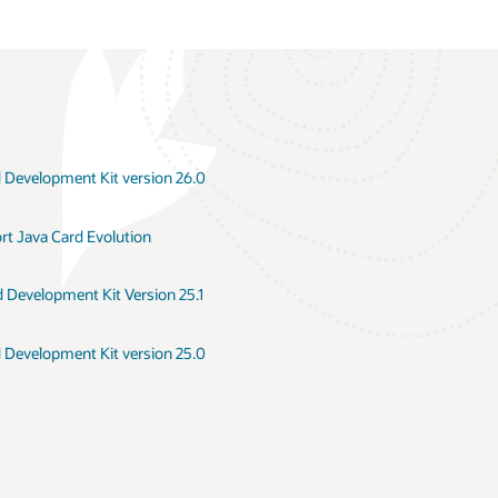
façon
d'améliorer
dont
la
la
sécurité
technologie
et
Java
de
Card
vérifier
fournit
l'authenticité
des
des
d Development Kit version 26.0
attestations
nouvelles
pour
transactions
les
ajoutées
t Java Card Evolution
périphériques
à
une
blockchain
d Development Kit Version 25.1
d Development Kit version 25.0