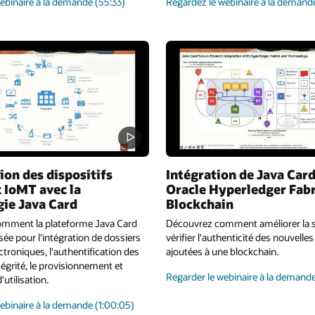
à
webinaire à la demande
(55:33)
Regardez le webinaire à la deman
propos
de
Java
Card
Development
:
une
solution
centralisée
pour
les
développeurs
ion des dispositifs
Intégration de Java Card
d'applets
 IoMT avec la
Oracle Hyperledger Fab
gie Java Card
Blockchain
mment la plateforme Java Card
Découvrez comment améliorer la s
isée pour l'intégration de dossiers
vérifier l'authenticité des nouvelle
troniques, l'authentification des
ajoutées à une blockchain.
ntégrité, le provisionnement et
Regarder le webinaire à la demand
'utilisation.
sur
webinaire à la demande
(1:00:05)