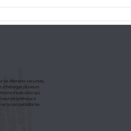
ur les éléments sécurisés,
es d'héberger plusieurs
teforme d'exécution qui
n seul périphérique à
 et la compatibilité les