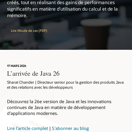
créés, tout en réalisant des gains de performances
significatifs en matière d'utilisation du calcul et de la
dev.java
: la destination pour les développeurs
mémoire.
Java, avec des centaines de tutoriels, d'actualités et
de vidéos d'experts
Inside Java
: actualités et perspectives des membres
Lire l’étude de cas (PDF)
de l'équipe Java chez Oracle
learn.java
: la destination pour les débutants, les
étudiants et les enseignants de Java
OpenJDK :
le lieu de collaboration sur une
implémentation open source de Java Platform,
Standard Edition et des projets associés
17 MARS 2026
L’arrivée de Java 26
Java Community Process (JCP)
: le mécanisme
d’élaboration des spécifications techniques
Sharat Chander | Directeur senior pour la gestion des produits Java
standard de la technologie Java
et des relations avec les développeurs
Découvrez la 26e version de Java et les innovations
continues de Java en matière de développement
d'applications modernes.
Lire l’article complet
|
S’abonner au blog