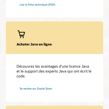
produit Oracle continueront à bénéficier du support et des
Lire la fiche technique (PDF)
Chaîne YouTube Java
mises à jour comme précédemment. Les clients, nouveaux
Suivre @java sur X
ou existants, qui souhaitent des licences commerciales et une
prise en charge de Java SE peuvent désormais choisir
Suivre Java sur LinkedIn
l'abonnement Java SE Universal Subscription.
Newsletter Au cœur de Java
Feuille de route du support Java
Un aperçu de la création de la plate-forme Java
Acheter Java en ligne
Découvrez les avantages d’une licence Java
et le support des experts Java qui ont écrit le
code.
Se rendre sur Oracle Store