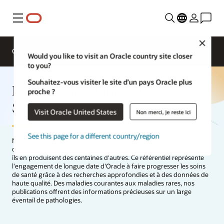
Menu
Close
Overview
Solutions
Would you like to visit an Oracle country site closer
to you?
Souhaitez-vous visiter le site d’un pays Oracle plus
Publications d'Oracle Life
proche ?
Sciences
Visit Oracle United States
Non merci, je reste ici
See this page for a different country/region
Nos chercheurs ont déjà publié plus de 2 000 articles scientifiques,
dont des manuscrits, des résumés et des affiches, et chaque année
ils en produisent des centaines d'autres. Ce référentiel représente
l'engagement de longue date d'Oracle à faire progresser les soins
de santé grâce à des recherches approfondies et à des données de
haute qualité. Des maladies courantes aux maladies rares, nos
publications offrent des informations précieuses sur un large
éventail de pathologies.