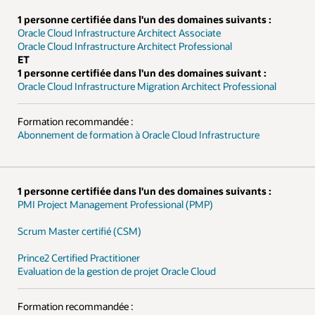
s :
:
onal
s :