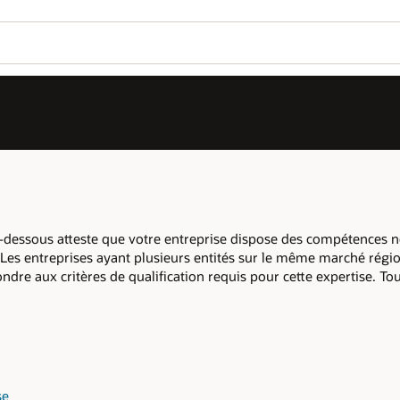
Adhérer à OPN
Se connecter à OPN
Wo
So
ompétences nécessaires pour migrer Oracle
Se
arché régional sont autorisées à mettre en
tise. Tous les critères de qualification