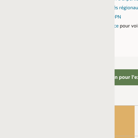
hés régionaux
 OPN
ce
pour voir les produits associés à une expertise de service
on pour l'expertise
2 personnes certifiées dans les domaines suivants :
Oracle Cloud Database Services 2025 Professional