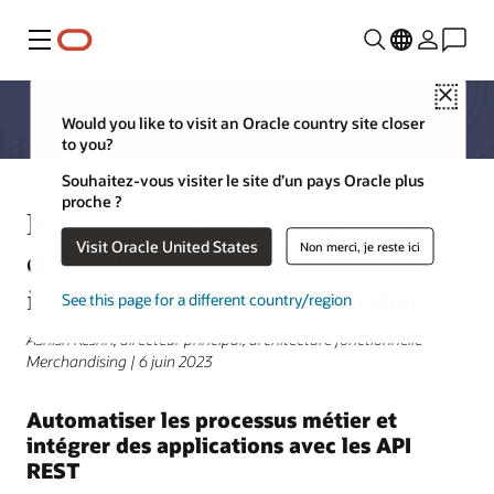
Menu
Close
Would you like to visit an Oracle country site closer
to you?
Souhaitez-vous visiter le site d’un pays Oracle plus
proche ?
Neuf avantages des intégrations
Visit Oracle United States
Non merci, je reste ici
d'API de vente au détail
innovantes pour le merchandising
See this page for a different country/region
Ashish Keshri, directeur principal, architecture fonctionnelle -
Merchandising | 6 juin 2023
Automatiser les processus métier et
intégrer des applications avec les API
REST