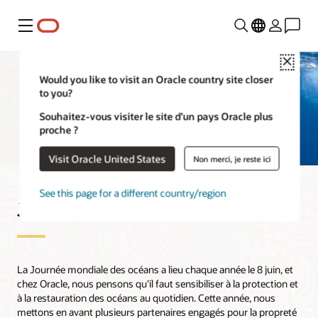
Menu
Close
Would you like to visit an Oracle country site closer
to you?
Souhaitez-vous visiter le site d’un pays Oracle plus
proche ?
Visit Oracle United States
Non merci, je reste ici
See this page for a different country/region
Journée mondiale des océans 2022
La Journée mondiale des océans a lieu chaque année le 8 juin, et
chez Oracle, nous pensons qu’il faut sensibiliser à la protection et
à la restauration des océans au quotidien. Cette année, nous
mettons en avant plusieurs partenaires engagés pour la propreté