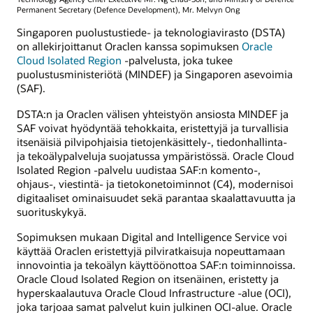
Permanent Secretary (Defence Development), Mr. Melvyn Ong
Singaporen puolustustiede- ja teknologiavirasto (DSTA)
on allekirjoittanut Oraclen kanssa sopimuksen
Oracle
Cloud Isolated Region
-palvelusta, joka tukee
puolustusministeriötä (MINDEF) ja Singaporen asevoimia
(SAF).
DSTA:n ja Oraclen välisen yhteistyön ansiosta MINDEF ja
SAF voivat hyödyntää tehokkaita, eristettyjä ja turvallisia
itsenäisiä pilvipohjaisia tietojenkäsittely-, tiedonhallinta-
ja tekoälypalveluja suojatussa ympäristössä. Oracle Cloud
Isolated Region -palvelu uudistaa SAF:n komento-,
ohjaus-, viestintä- ja tietokonetoiminnot (C4), modernisoi
digitaaliset ominaisuudet sekä parantaa skaalattavuutta ja
suorituskykyä.
Sopimuksen mukaan Digital and Intelligence Service voi
käyttää Oraclen eristettyjä pilviratkaisuja nopeuttamaan
innovointia ja tekoälyn käyttöönottoa SAF:n toiminnoissa.
Oracle Cloud Isolated Region on itsenäinen, eristetty ja
hyperskaalautuva Oracle Cloud Infrastructure -alue (OCI),
joka tarjoaa samat palvelut kuin julkinen OCI-alue. Oracle