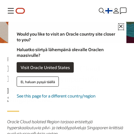
Valikko
Close
Would you like to visit an Oracle country site closer
to you?
Haluatko siirtyä lähempänä olevalle Oraclen
maasivulle?
Press Release
DSTA valitsi Oracle Cloud
Visit Oracle United States
Infrastructure -ympäristön
Ei, haluan pysyä täällä
puolustusministeriölle
Singaporessa
See this page for a different country/region
Oracle Cloud Isolated Region tarjoaa eristettyjä
hyperskaalautuvia pilvi- ja tekoälypalveluja Singaporen kriittisiä
puolustussovelluksia varten