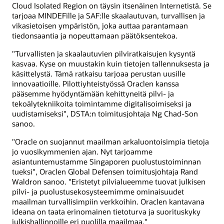
Cloud Isolated Region on täysin itsenäinen Internetistä. Se
tarjoaa MINDEFille ja SAF:lle skaalautuvan, turvallisen ja
vikasietoisen ympäristön, joka auttaa parantamaan
tiedonsaantia ja nopeuttamaan päätöksentekoa.
"Turvallisten ja skaalautuvien pilviratkaisujen kysyntä
kasvaa. Kyse on muustakin kuin tietojen tallennuksesta ja
käsittelystä. Tämä ratkaisu tarjoaa perustan uusille
innovaatioille. Pilottiyhteistyössä Oraclen kanssa
pääsemme hyödyntämään kehittyneitä pilvi- ja
tekoälytekniikoita toimintamme digitalisoimiseksi ja
uudistamiseksi", DSTA:n toimitusjohtaja Ng Chad-Son
sanoo.
"Oracle on suojannut maailman arkaluontoisimpia tietoja
jo vuosikymmenien ajan. Nyt tarjoamme
asiantuntemustamme Singaporen puolustustoiminnan
tueksi", Oraclen Global Defensen toimitusjohtaja Rand
Waldron sanoo. "Eristetyt pilvialueemme tuovat julkisen
pilvi- ja puolustusekosysteemimme ominaisuudet
maailman turvallisimpiin verkkoihin. Oraclen kantavana
ideana on taata erinomainen tietoturva ja suorituskyky
julkishallinnoille eri puolilla maailmaa."