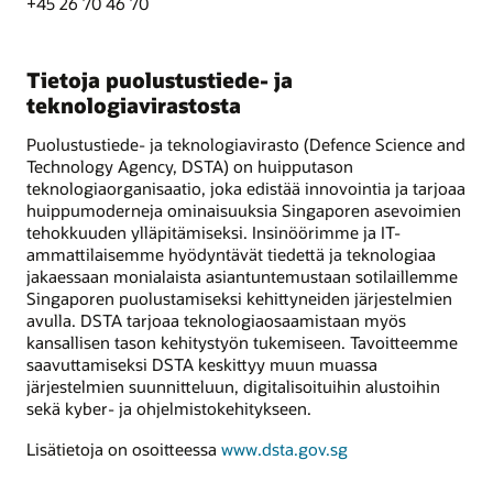
+45 26 70 46 70
Tietoja puolustustiede- ja
teknologiavirastosta
Puolustustiede- ja teknologiavirasto (Defence Science and
Technology Agency, DSTA) on huipputason
teknologiaorganisaatio, joka edistää innovointia ja tarjoaa
huippumoderneja ominaisuuksia Singaporen asevoimien
tehokkuuden ylläpitämiseksi. Insinöörimme ja IT-
ammattilaisemme hyödyntävät tiedettä ja teknologiaa
jakaessaan monialaista asiantuntemustaan sotilaillemme
Singaporen puolustamiseksi kehittyneiden järjestelmien
avulla. DSTA tarjoaa teknologiaosaamistaan myös
kansallisen tason kehitystyön tukemiseen. Tavoitteemme
saavuttamiseksi DSTA keskittyy muun muassa
järjestelmien suunnitteluun, digitalisoituihin alustoihin
sekä kyber- ja ohjelmistokehitykseen.
Lisätietoja on osoitteessa
www.dsta.gov.sg