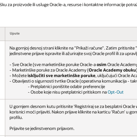
ku za proizvode ili usluge Oracle-a, resurse i kontaktne informacije potraž
Upute
Na gornjoj desnoj strani kliknite na "Prikaži račune". Zatim pritisnit
jedinstvene prijave ispravite ili ažurirajte svoj Oracle profil ili za up
- Sve Oracle (sve marketinške poruke Oracle-a
osim
Oracle Academ
- Marketinške poruke za Oracle Academy (
Oracle Academy obuku
- Možete
isključiti sve marketinške poruke
, uključujući Oracle 
- Obavijesti o sigurnosti tvrtke Oracle (operativna komunikacija - ta
- Pretplatnici poništite odabir preferencije
- Osobe koje nisu pretplatnici pritiskom na
Opt-Out
U gornjem desnom kutu pritisnite 'Registriraj se za besplatni Oracle w
korisnici moći prijaviti. Nakon prijave kliknite na karticu 'Račun' u g
profilu.
Prijavite se jedinstvenom prijavom.