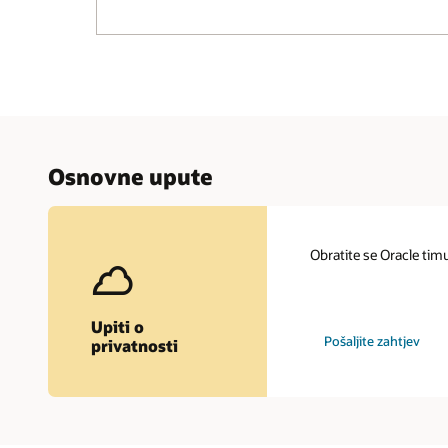
Osnovne upute
Obratite se Oracle timu
Upiti o
Pošaljite zahtjev
privatnosti