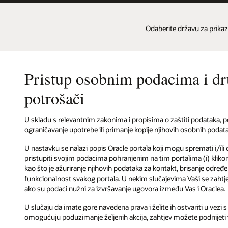
Odaberite državu za prikaz
Pristup osobnim podacima i drug
potrošači
U skladu s relevantnim zakonima i propisima o zaštiti podataka, p
ograničavanje upotrebe ili primanje kopije njihovih osobnih podatak
U nastavku se nalazi popis Oracle portala koji mogu spremati i/ili 
pristupiti svojim podacima pohranjenim na tim portalima (i) kliko
kao što je ažuriranje njihovih podataka za kontakt, brisanje određe
funkcionalnost svakog portala. U nekim slučajevima Vaši se zahtjev
ako su podaci nužni za izvršavanje ugovora između Vas i Oraclea.
U slučaju da imate gore navedena prava i želite ih ostvariti u vezi 
omogućuju poduzimanje željenih akcija, zahtjev možete podnijeti 