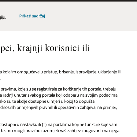
Prikaži sadržaj
iju.
i, krajnji korisnici ili
ja im omogućavaju pristup, brisanje, ispravljanje, uklanjanje ili
.
vima, koje su se registrirale za korištenje tih portala, trebaju
je radnji unutar svakog portala koji odaberu na svojim podacima,
ako su te akcije dostupne u mjeri u kojoj to dopušta
osnih primjenjivih pravnih ili operativnih zahtjeva, na primjer,
ostupni u nastavku ili (ii) na portalima koji ne funkcije koje vam
bismo mogli pravilno razumjeti vaš zahtjev i odgovoriti na njega.