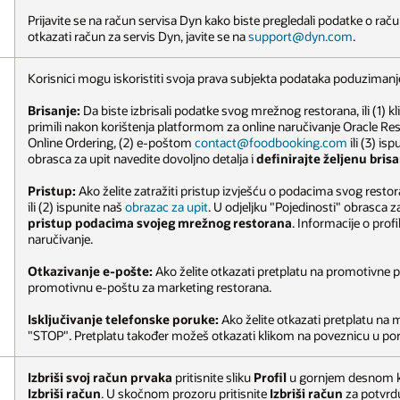
Prijavite se na račun servisa Dyn kako biste pregledali podatke o račun
otkazati račun za servis Dyn, javite se na
support@dyn.com
.
Korisnici mogu iskoristiti svoja prava subjekta podataka poduzimanje
Brisanje:
Da biste izbrisali podatke svog mrežnog restorana, ili (1) kl
primili nakon korištenja platformom za online naručivanje Oracle Res
Online Ordering, (2) e-poštom
contact@foodbooking.com
ili (3) is
obrasca za upit navedite dovoljno detalja i
definirajte željenu bri
Pristup:
Ako želite zatražiti pristup izvješću o podacima svog resto
ili (2) ispunite naš
obrazac za upit
. U odjeljku "Pojedinosti" obrasca z
pristup podacima svojeg mrežnog restorana
. Informacije o profi
naručivanje.
Otkazivanje e-pošte:
Ako želite otkazati pretplatu na promotivne p
promotivnu e-poštu za marketing restorana.
Isključivanje telefonske poruke:
Ako želite otkazati pretplatu na
"STOP". Pretplatu također možeš otkazati klikom na poveznicu u por
Izbriši svoj račun prvaka
pritisnite sliku
Profil
u gornjem desnom kut
Izbriši račun
. U skočnom prozoru pritisnite
Izbriši račun
za potvrdu