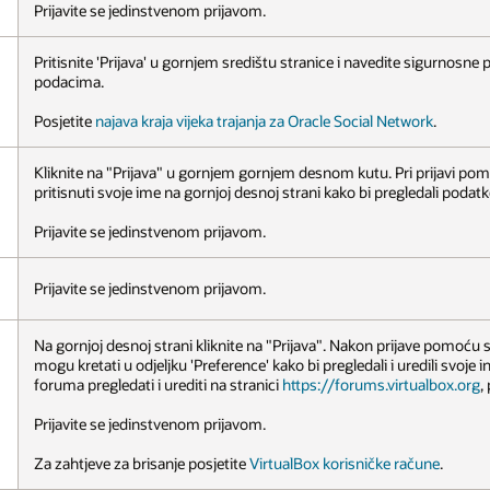
Prijavite se jedinstvenom prijavom.
Pritisnite 'Prijava' u gornjem središtu stranice i navedite sigurnosne 
podacima.
Posjetite
najava kraja vijeka trajanja za Oracle Social Network
.
Kliknite na "Prijava" u gornjem gornjem desnom kutu. Pri prijavi p
pritisnuti svoje ime na gornjoj desnoj strani kako bi pregledali podat
Prijavite se jedinstvenom prijavom.
Prijavite se jedinstvenom prijavom.
Na gornjoj desnoj strani kliknite na "Prijava". Nakon prijave pomoću 
mogu kretati u odjeljku 'Preference' kako bi pregledali i uredili svoje in
foruma pregledati i urediti na stranici
https://forums.virtualbox.org
,
Prijavite se jedinstvenom prijavom.
Za zahtjeve za brisanje posjetite
VirtualBox korisničke račune
.