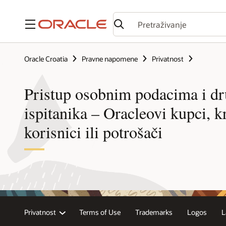
Izbornik
Oracle Croatia
Pravne napomene
Privatnost
Pristup osobnim podacima i dr
ispitanika – Oracleovi kupci, kr
korisnici ili potrošači
Privatnost
Terms of Use
Trademarks
Logos
L