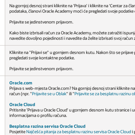
Na gornjoj desnoj strani kliknite na 'Prijava' i kliknite na 'Centar za
podataka, članovi Oracle Academy moći će pregledati svoje podatk
Prijavite se jedinstvenom prijavom.
Kako biste izbrisali račun za Oracle Academy, možete zatražiti isp
navedite dovoljno pojedinosti i navedite da želite izbrisati svoj raču
Kliknite na "Prijavi se" u gornjem desnom kutu. Nakon što se prijav
pregledati svoje kontaktne podatke.
Prijavite se jedinstvenom prijavom.
Oracle.com
Prijava s web-mjesta Oracle.com? Na gornjoj desnoj strani kliknite n
račun (npr. "
Prijavite se u Oblak
" ili "
Prijavite se za besplatnu razinu o
Oracle Cloud
Pritisnite 'Prijava u Oracle Cloud' u gornjem desnom kutu stranice i 
informacijama o profilu računa.
Besplatna razina servisa Oracle Cloud
Posjetite
Najčešća pitanja za besplatnu razinu servisa Oracle Cloud
i 