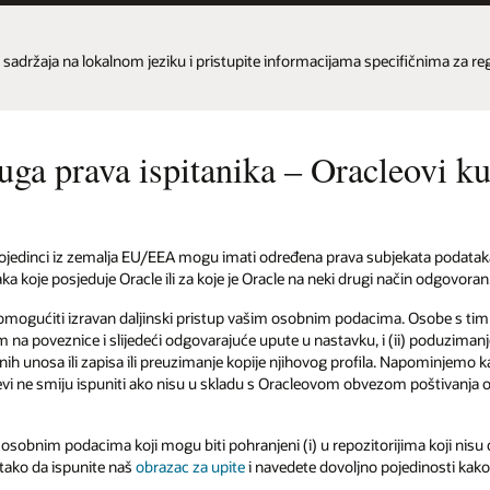
 sadržaja na lokalnom jeziku i pristupite informacijama specifičnima za reg
a prava ispitanika – Oracleovi kupc
ojedinci iz zemalja EU/EEA mogu imati određena prava subjekata podataka ko
a koje posjeduje Oracle ili za koje je Oracle na neki drugi način odgovoran
omogućiti izravan daljinski pristup vašim osobnim podacima. Osobe s tim pra
m na poveznice i slijedeći odgovarajuće upute u nastavku, i (ii) poduziman
nih unosa ili zapisa ili preuzimanje kopije njihovog profila. Napominjemo k
i ne smiju ispuniti ako nisu u skladu s Oracleovom obvezom poštivanja odn
s osobnim podacima koji mogu biti pohranjeni (i) u repozitorijima koji nisu d
tako da ispunite naš
obrazac za upite
i navedete dovoljno pojedinosti kako 