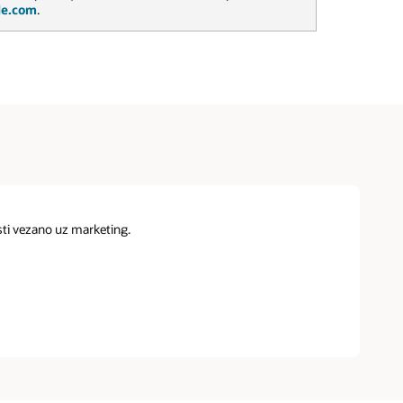
le.com
.
osti vezano uz marketing.