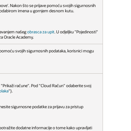
 članove'. Nakon što se prijave pomoću svojih sigurnosnih
e odabirom imena u gornjem desnom kutu.
unjavanjem našeg
obrasca za upit
. U odjeljku "Pojedinosti"
n za Oracle Academy.
e pomoću svojih sigurnosnih podataka, korisnici mogu
a "Prikaži račune". Pod "Cloud Račun" odaberite svoj
blaka
").
unesite sigurnosne podatke za prijavu za pristup
potražite dodatne informacije o tome kako upravljati