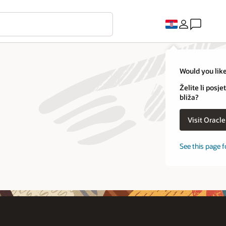
Would you like
Želite li posj
bliža?
Visit Oracl
See this page f