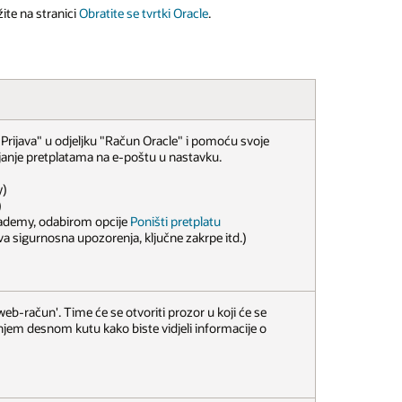
ite na stranici
Obratite se tvrtki Oracle
.
e "Prijava" u odjeljku "Račun Oracle" i pomoću svoje
ravljanje pretplatama na e-poštu u nastavku.
y)
)
Academy, odabirom opcije
Poništi pretplatu
kva sigurnosna upozorenja, ključne zakrpe itd.)
eb-račun'. Time će se otvoriti prozor u koji će se
ornjem desnom kutu kako biste vidjeli informacije o