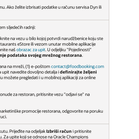
u. Ako želite izbrisati podatke u računu servisa Dyn ili
m sljedećih radnji:
iknite na vezu u bilo kojoj potvrdi narudžbenice koju ste
taurants eStore ili vezom unutar mobilne aplikacije
punite naš
obrazac za upit
. U odjeljku "Pojedinosti"
sanje podataka svojeg mrežnog restorana
.
rana na mreži, (1) e-poštom
contact@foodbooking.com
a upit navedite dovoljno detalja i
definirajte željeni
lu možete pregledati i u mobilnoj aplikaciji za online
onude za restoran, pritisnite vezu "odjavi se" na
 marketinške promocije restorana, odgovorite na poruku
uci.
u. Prijeđite na odjeljak
Izbriši račun
i pritisnite
. Za upite koji se odnose na Oracle Champions