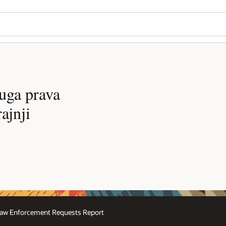
uga prava
ajnji
aw Enforcement Requests Report