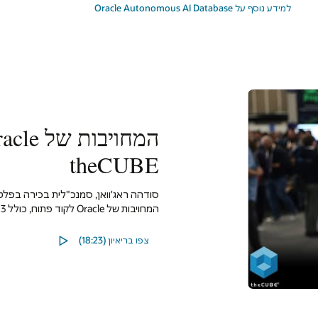
למידע נוסף על Oracle Autonomous AI Database
theCUBE
המחויבות של Oracle לקוד פתוח, כולל 3 מיליון דולר כל שנה בזיכויי מחשוב לשימוש בפרויקטים של CNCF.
צפו בריאיון (18:23)