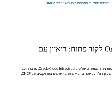
למידע נוסף על פתרונות ריבוי העננים של Oracle
המחויבות של Oracle לקוד פתוח: ריאיון עם
סודהה ראג'וואן, סמנכ"לית בכירה בפלטפורמת המפתחים של Oracle Cloud Infrastructure, מדברת על