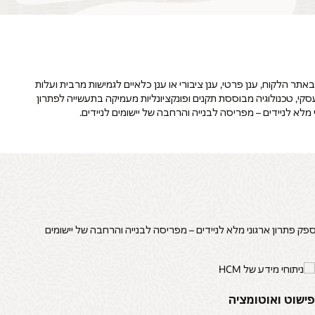
פריסה, כולל ענן באתר הלקוח, ענן פרטי, ענן ציבורי או ענן כלאיים לגמישות מרבית ועלות
ודולי יישומים, דיווח למשתמשי קצה ויכולות התאמה אישית, מערכת JD Edwards EnterpriseOne משלבת ערך עסקי, טכנולוגיה מבוססת תקנים ופונקציונליות מעמיקה בתעשייה לפתרון
 את פלטפורמת המובייל של Oracle כדי להאיץ את הביצועים העסקיים ולספק פתרון ארגוני מלא לניידים – מפריסה לבנייה והרחבה של יישומים
ישוט ואוטומציה