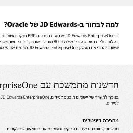
למה לבחור ב-JD Edwards של Oracle?
ב-ards EnterpriseOne
שישנה לגמרי את העסק. JD Edwards EnterpriseOne ממנפת את פלטפורמת המובייל של Oracle כדי להאיץ את הביצועים העסקיים ולספק פתרון ארגוני מלא לניידים – מפריסה לבנייה והרחבה של יישומים לניידים.
חדשנות מתמשכת עם JD Edwards EnterpriseOne
לניידים.
מהפכה דיגיטלית
חדשנות שתומכת בשינויים עסקיים ומשפרת את התוצאות שהלקוחות