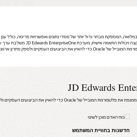
JD Edw יש מערכת תוכנת ERP חזקה ומשולבת במלואה, המספקת מבחר גדול יותר של מסדי נתונים ואפשרויות 
בעלות כוללת נמוכה. עם למעלה מ-80 מ
בנוסף למערך של יישומים מובנים לניידים, JD Edwards EnterpriseOne ממנפת
חדשנות בחוויית המשתמש
פ