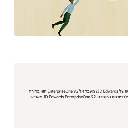
פתרון הפלטפורמה היחידה JD Edwards World של Oracle אפשר שיתוף פעולה בתוך הרשת העסקית ומחוצה לה. שוקל לבצע שינוי לפתרון החדש של JD Edwards? מעבר אל EnterpriseOne 9.2 הוא בחירה
אסטרטגית עבור לקוחות World. אפשר להפעיל את JD Edwards EnterpriseOne בענן או להישאר באתר הלקוח, ובנוסף יש אפשרות לשנות את פלטפורמת החומרה. JD Edwards EnterpriseOne 9.2 מאפשר