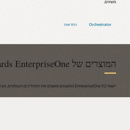
משיגים.
Orchestrator
התראות
המוצרים של JD Edwards EnterpriseOne
יישומי EnterpriseOne 9.2 מפשטים ומשנים את התהליכים העסקיים, מבטלים את הצורך בהתאמות אישיות ומספקים חוויות משתמש חדשות.