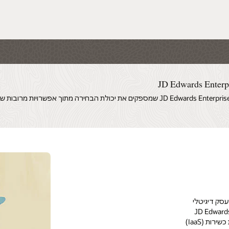
ניתן לקבל מידע נוסף על כלי JD Edwards EnterpriseOne שמספקים את יכולת הבחירה מתוך אפשרויות מרובות 
שר לנהל עסק דיגיטלי
ון JD Edwards EnterpriseOne
באתר הלקוח על-ידי אופטימיזציה של צורכי התשתית באמצעות תשתית כשירות (IaaS)