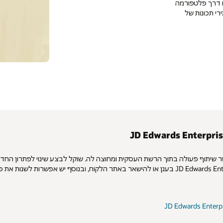
תי באמצעות מוצרי Oracle המסופקים דרך פלטפורמה
JD Edw עם פתרונות עתירי תכונות של