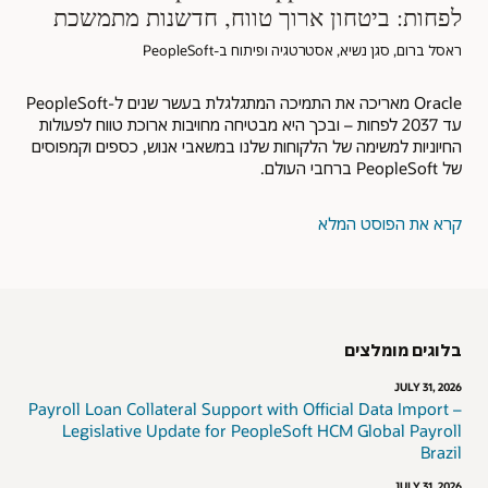
לפחות: ביטחון ארוך טווח, חדשנות מתמשכת
ראסל ברום, סגן נשיא, אסטרטגיה ופיתוח ב-PeopleSoft
Oracle מאריכה את התמיכה המתגלגלת בעשר שנים ל-PeopleSoft
עד 2037 לפחות – ובכך היא מבטיחה מחויבות ארוכת טווח לפעולות
החיוניות למשימה של הלקוחות שלנו במשאבי אנוש, כספים וקמפוסים
של PeopleSoft ברחבי העולם.
קרא את הפוסט המלא
בלוגים מומלצים
JULY 31, 2026
Payroll Loan Collateral Support with Official Data Import –
Legislative Update for PeopleSoft HCM Global Payroll
Brazil
JULY 31, 2026