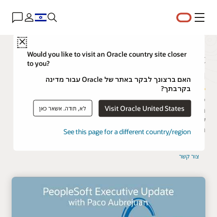
תפריט
Close
PeopleSoft ממשיך להציע חדשנות
Would you like to visit an Oracle country site closer
to you?
וערך מוסף
האם ברצונך לבקר באתר של Oracle עבור מדינה
בקרבתך?
יישומי PeopleSoft של Oracle נותנים מענה לדרישות העסקיות
Visit Oracle United States
לא, תודה. אשאר כאן
המורכבות ביותר. הם מספקים פתרונות עסקיים ותעשייתיים מקיפים
שמאפשרים לארגונים להגדיל את הפרודוקטיביות, לשפר את הביצועים
העסקיים ולחסוך בעלויות הבעלות.
See this page for a different country/region
צור קשר