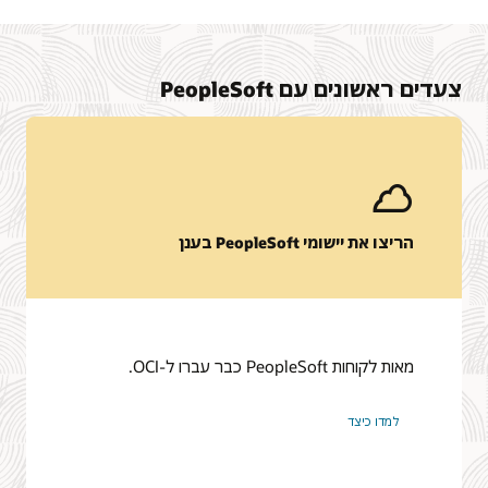
צעדים ראשונים עם PeopleSoft
הריצו את יישומי PeopleSoft בענן
מאות לקוחות PeopleSoft כבר עברו ל-OCI.
למדו כיצד