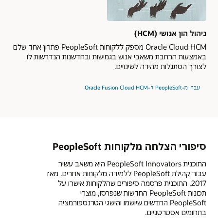
ניהול הון אנושי (HCM)
Oracle Cloud HCM מספק ללקוחות PeopleSoft פתרון אחד שלם
באמצעות הרחבת משאבי אנוש בגמישות ובחדשנות הנדרשות לו
לצורך הסתגלות מהירה לשינויים.
עברו מ-PeopleSoft ל-Oracle Fusion Cloud HCM
סיפורי הצלחה מלקוחות PeopleSoft
התוכנית PeopleSoft Innovators היא משאב עשיר
עבור קהילת PeopleSoft ללמידה מלקוחות אחרים. מאז
2017, התוכנית פרסמה סיפורים שהלקוחות אישרו על
תכונות PeopleSoft החדשות שנפרסו, מוצרי
PeopleSoft החדשים שיושמו והישגי הטרנספורמציה
בתחומים אסטרטגיים.