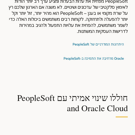
PeopleSoft מפחית את עלות הבעלות ומציע ערך רב יותר הודות
לאימוץ סלקטיבי של עדכונים ושינויים. לא משנה אם הארגון שלכם רץ
על שרת מקומי או בענן – PeopleSoft הוא מהיר יותר, זול יותר וקל
יותר להפעלה ולתחזוקה. לקוחות רבים משתמשים ביכולות האלה כדי
לשמר משתמשים, להפחית את עלויות התפעול ולהגיב במהירות
לדרישות העסקיות המשתנות.
היתרונות המודרניים של PeopleSoft
Oracle מרחיבה את התמיכה ב-PeopleSoft
חוללו שינוי אמיתי עם PeopleSoft
and Oracle Cloud