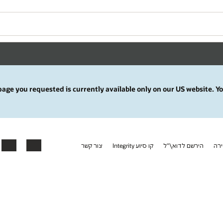
age you requested is currently available only on our US website. Yo
ירה
הירשם לדוא\"ל
קו סיוע Integrity
צור קשר
Facebook
X