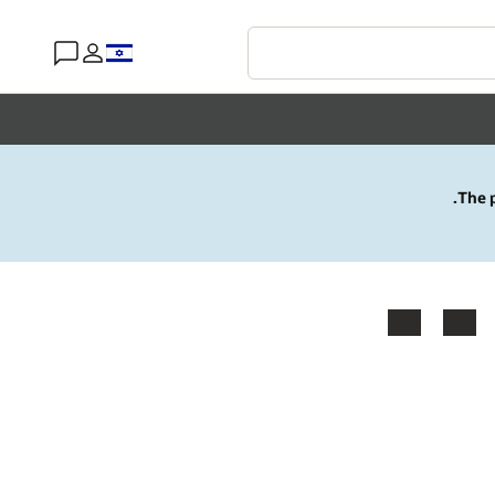
The p
YouTube
LinkedIn