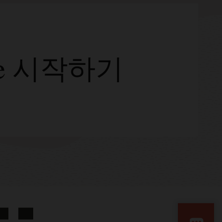
base 시작하기
nkedIn
YouTube