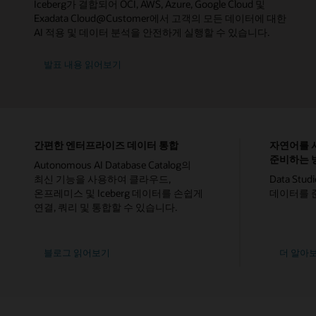
Iceberg가 결합되어 OCI, AWS, Azure, Google Cloud 및
Exadata Cloud@Customer에서 고객의 모든 데이터에 대한
AI 적용 및 데이터 분석을 안전하게 실행할 수 있습니다.
발표 내용 읽어보기
간편한 엔터프라이즈 데이터 통합
자연어를 사
준비하는 
Autonomous AI Database Catalog의
최신 기능을 사용하여 클라우드,
Data Stu
온프레미스 및 Iceberg 데이터를 손쉽게
데이터를 
연결, 쿼리 및 통합할 수 있습니다.
간편한
AI-
블로그 읽어보기
더 알아
엔터프라이즈
assisted
데이터
data
통합
preparatio
using
natural
language