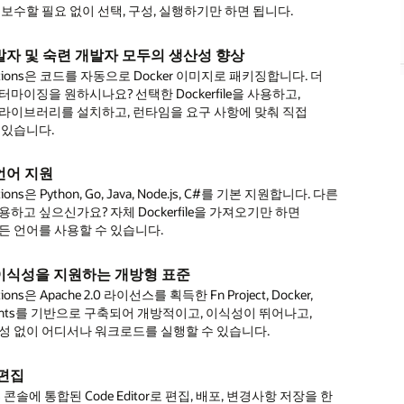
.
른
로