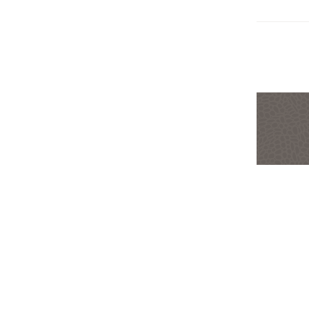
사용량 기준 요금 부과
책정 기준
무료
기가바이트 메모리-초
US$0.00001417
기가바이트 메모리-초