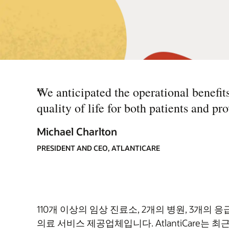
“
We anticipated the operational benefi
quality of life for both patients and pr
Michael Charlton
PRESIDENT AND CEO, ATLANTICARE
110개 이상의 임상 진료소, 2개의 병원, 3개의 
의료 서비스 제공업체입니다. AtlantiCare는