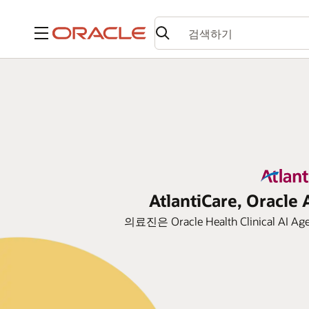
메뉴
AtlantiCare, O
의료진은 Oracle Health Clini