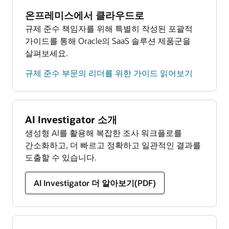
Compliance Regulatory Reporting 데이터시트
라이프사이클 전반에서 효과적이고 지속적인
온프레미스에서 클라우드로
읽어보기(PDF)
모니터링, 글로벌 및 지역별 KYC 및 고객 실사
규제 준수 책임자를 위해 특별히 작성된 포괄적
요구 사항 관리를 가능하게 해 줍니다.
트랜잭션 필터링
가이드를 통해 Oracle의 SaaS 솔루션 제품군을
제재 대상 개인, 기업, 국가에 대한 완전하고
살펴보세요.
KYC 데이터시트 읽어보기(PDF)
업데이트된 정보를 확보할 수 있습니다. 하나의
종합 솔루션을 통해 스크리닝, 분석, 해결 과정을
규제 준수 부문의 리더를 위한 가이드 읽어보기
간소화할 수 있습니다.
Transaction Filtering 데이터시트 읽어보기(PDF)
AI Investigator 소개
생성형 AI를 활용해 복잡한 조사 워크플로를
규제 준수 모니터링
간소화하고, 더 빠르고 정확하고 일관적인 결과를
Oracle의 솔루션은 고객이 종합적인 위험 평가를
도출할 수 있습니다.
구현하고, 데이터 기반 인사이트를 활용하고,
개인별 맞춤형 대시보드를 사용해 규제 준수
AI Investigator 더 알아보기(PDF)
노력을 혁신하고, 실패를 예방하여 비용을 절감할
수 있도록 지원합니다.
Compliance Management Monitor 데이터시트