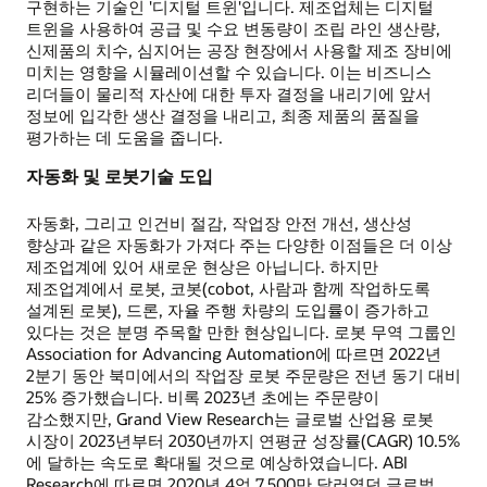
구현하는 기술인 '디지털 트윈'입니다. 제조업체는 디지털
트윈을 사용하여 공급 및 수요 변동량이 조립 라인 생산량,
신제품의 치수, 심지어는 공장 현장에서 사용할 제조 장비에
미치는 영향을 시뮬레이션할 수 있습니다. 이는 비즈니스
리더들이 물리적 자산에 대한 투자 결정을 내리기에 앞서
정보에 입각한 생산 결정을 내리고, 최종 제품의 품질을
평가하는 데 도움을 줍니다.
자동화 및 로봇기술 도입
자동화, 그리고 인건비 절감, 작업장 안전 개선, 생산성
향상과 같은 자동화가 가져다 주는 다양한 이점들은 더 이상
제조업계에 있어 새로운 현상은 아닙니다. 하지만
제조업계에서 로봇, 코봇(cobot, 사람과 함께 작업하도록
설계된 로봇), 드론, 자율 주행 차량의 도입률이 증가하고
있다는 것은 분명 주목할 만한 현상입니다. 로봇 무역 그룹인
Association for Advancing Automation에 따르면 2022년
2분기 동안 북미에서의 작업장 로봇 주문량은 전년 동기 대비
25% 증가했습니다. 비록 2023년 초에는 주문량이
감소했지만, Grand View Research는 글로벌 산업용 로봇
시장이 2023년부터 2030년까지 연평균 성장률(CAGR) 10.5%
에 달하는 속도로 확대될 것으로 예상하였습니다. ABI
Research에 따르면 2020년 4억 7,500만 달러였던 글로벌