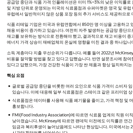
공급망 중단과 식품 가격 인플레이션은 이미 1%~3%의 낮은 이익률로
및 지방 단위로 운영되는 미국의 식료품점과 슈퍼마켓은 영국 및 유럽
유럽에서 일반적이지 않은 상품 포장 등의 추가 서비스도 제공하므로 
식품 리테일 기업은 미국과 유럽연합에서 850만 명 이상을 고용하고 
채용 비용이 증가하고 있습니다. 여전히 자주 발생하는 공급망 중단으
재고를 보유하는 방식으로 전환해야 했고, 결과적으로 재고 비용이 증가
에너지 가격 상승이 재배업체의 온실에 영향을 미친 결과 중 하나입니
소득 계층마다 지출 우선순위가 다릅니다. 예를 들어 2022년 McKins
비용을 절약할 방법을 찾고 있다고 답했습니다. 반면 설문조사에 참여
있다고 답했으며, 가장 건강한 식품이 가장 싼 제품과 항상 일치하지는
핵심 요점
글로벌 공급망 중단을 비롯한 여러 요인으로 식품 가격이 소비자 
있습니다. 이에 대응해 일부 식료품점은 스테이크 같은 프리미엄 상
식료품점은 데이터를 사용해 식품 폐기물을 줄이고, 가격 책정 및 
홍보합니다.
FMI(Food Industry Association)에 따르면 식료품 업계의 
낮아졌습니다. McKinsey에 따르면 팬데믹 이전에도 이직률은 연
임금과 복리후생이 늘어났음에도 나타난 현상입니다. 미국에서는 2
시간당 15달러를 넘어섰습니다.