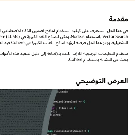
في هذا الحل، سنتعرف على كيفية استخدام نماذج تضمين الذكاء الاصطناعي التوليدي 
Vector Search باستخدام Node.js. يمكن لنماذج اللغة الكبيرة في Cohere (LLMs) مساعدة المؤسسات على إحداث ثورة في مشاركة العملاء وال
سنقدم التعليمات البرمجية اللازمة للبدء بالإضافة إلى دليل لتنفيذ هذه الأدوات على OCI. سنوجه جدولًا باستخدام Cohere Embed ونجري ع