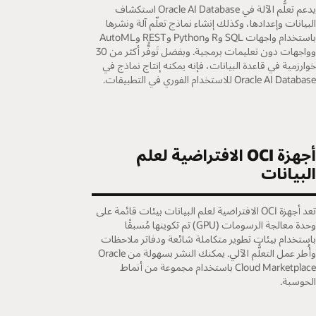
يدعم تعلُّم الآلة في Oracle AI Database استكشاف
لبيانات وإعدادها، وكذلك إنشاء نماذج تعلّم آلة ونشرها
باستخدام واجهات SQL وR وPython وREST وAutoML
وواجهات دون تعليمات برمجية. وبفضل تَوفُّر أكثر من 30
وارزمية في قاعدة البيانات، فإنه يمكنه إنتاج نماذج في
Oracle AI Databas للاستخدام الفوري في التطبيقات.
أجهزة OCI الافتراضية لعلم
لبيانات
تعد أجهزة OCI الافتراضية لعلم البيانات بيئات قائمة على
وحدة معالجة الرسومات (GPU) تم تكوينها مُسبقًا
استخدام بيئات تطوير متكاملة شائعة ودفاتر ملاحظات
وأُطر عمل التعلُّم الآلي. يمكنك النشر بسهولة من Oracle
Cloud Marketplace باستخدام مجموعة من أنماط
لحوسبة.