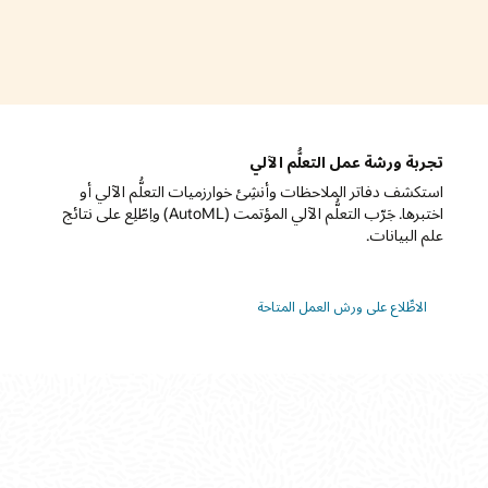
تجربة ورشة عمل التعلُّم الآلي
استكشف دفاتر الملاحظات وأنشِئ خوارزميات التعلُّم الآلي أو
اختبرها. جَرّب التعلُّم الآلي المؤتمت (AutoML) واِطّلِع على نتائج
علم البيانات.
الاطِّلاع على ورش العمل المتاحة