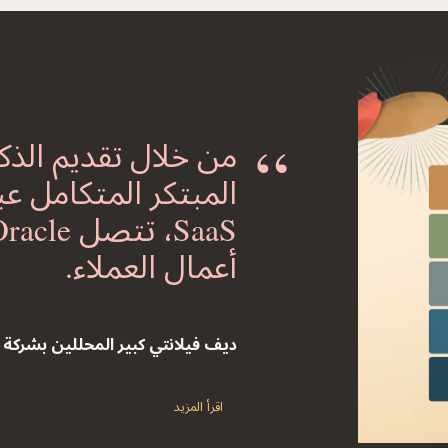
من خلال تقديم الذك
أعمال العملاء.
ديف فيلانتي؜ كبير المحللين بشركة theCUBE Research
اقرأ المزيد