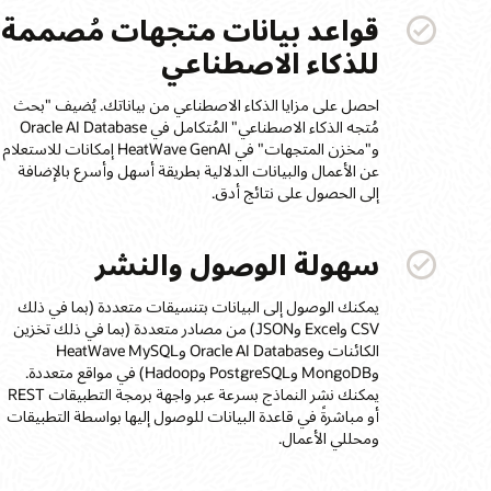
قواعد بيانات متجهات مُصممة
للذكاء الاصطناعي
احصل على مزايا الذكاء الاصطناعي من بياناتك. يُضيف "بحث
مُتجه الذكاء الاصطناعي" المُتكامل في Oracle AI Database
و"مخزن المتجهات" في HeatWave GenAI إمكانات للاستعلام
عن الأعمال والبيانات الدلالية بطريقة أسهل وأسرع بالإضافة
إلى الحصول على نتائج أدق.
سهولة الوصول والنشر
يمكنك الوصول إلى البيانات بتنسيقات متعددة (بما في ذلك
CSV وExcel وJSON) من مصادر متعددة (بما في ذلك تخزين
الكائنات وOracle AI Database وHeatWave MySQL
وMongoDB وPostgreSQL وHadoop) في مواقع متعددة.
يمكنك نشر النماذج بسرعة عبر واجهة برمجة التطبيقات REST
أو مباشرةً في قاعدة البيانات للوصول إليها بواسطة التطبيقات
ومحللي الأعمال.