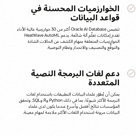
الخوارزميات المحسنة في
قواعد البيانات
تتضمن Oracle AI Database أكثر من 30 خوارزمية عالية الأداء
تقدم إمكانات تعلّم آلة شائعة. يدعم HeatWave AutoML
الخوارزميات المتعلقة بمهام الكشف عن الحالات الشاذة
والتوقُّع والتصنيف والانحدار ونظام التوصية.
دعم لغات البرمجة النصية
المتعددة
يمكن أن يُطوّر علماء البيانات التطبيقات باستخدام لغات
البرمجة الأكثر شيوعًا، بما في ذلك Python وR وSQL. وتحقق
المؤسسات نتائج أفضل وأسرع عندما يكون لدى علماء
البيانات مرونة استخدام اللغات الأكثر ملاءمة لمهام معينة.