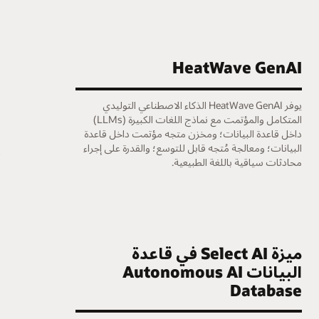
HeatWave GenAI
ع
يوفر HeatWave GenAI الذكاء الاصطناعي التوليدي
المتكامل والمؤتمت مع نماذج اللغات الكبيرة (LLMs)
داخل قاعدة البيانات؛ ومخزن متجه مؤتمت داخل قاعدة
ا
البيانات؛ ومعالجة مُتجه قابل للتوسع؛ والقدرة على إجراء
إ
محادثات سياقية باللغة الطبيعية.
ا
ميزة Select AI في قاعدة
البيانات Autonomous AI
e
Database