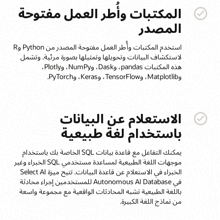
المكتبات وأُطر العمل مفتوحة
المصدر
استخدم المكتبات وأُطر العمل مفتوحة المصدر من Python وR
لاستكشاف البيانات وتحويلها وتمثيلها بصورة مرئية. وتشمل
هذه المكتبات pandas، وDask، وNumPy، وPlotly،
وMatplotlib، وTensorFlow، وKeras، وPyTorch.
الاستعلام عن البيانات
باستخدام لغة طبيعية
يمكنك التفاعل مع قاعدة بيانات SQL الخاصة بك باستخدام
موجهات اللغة الطبيعية لمساعدة مستخدمي SQL الخبراء وغير
الخبراء في الاستعلام عن قاعدة البيانات. تتيح ميزة Select AI
في Autonomous AI Database للمستخدمين إجراء محادثة
باللغة الطبيعية تشبه المحادثات الواقعية مع مجموعة واسعة
من نماذج اللغة الكبيرة.