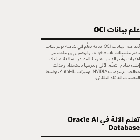
لم بيانات OCI
يُعد علم البيانات OCI خدمة تعلُّم آلي شاملة توفر بيئات
دفتر ملاحظات JupyterLab والوصول إلى مئات من
لأدوات وأُطر العمل مفتوحة المصدر الشائعة. يمكنك
نشاء نماذج التعلّم الآلي وتدريبها باستخدام وحدات
معالجة الرسومات NVIDIA، وميزات AutoML، وضبط
لمعلمات الفائقة التلقائي.
تعلم الآلة في Oracle AI
Databas