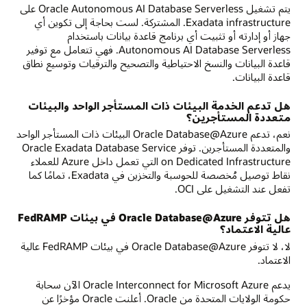
يتم تشغيل Oracle Autonomous AI Database Serverless على
Exadata infrastructure. المشتركة. لست بحاجة إلى تكوين أي
جهاز أو إدارته أو تثبيت أي برنامج قاعدة بيانات باستخدام
Autonomous AI Database Serverless. فهي تتعامل مع توفير
قاعدة البيانات والنسخ الاحتياطية والتصحيح والترقيات وتوسيع نطاق
قاعدة البيانات.
هل تدعم الخدمة البيئات ذات المستأجر الواحد والبيئات
متعددة المستأجرين؟
نعم، تدعم Oracle Database@Azure البيئات ذات المستأجر الواحد
والمتعددة المستأجرين. توفر Oracle Exadata Database Service
on Dedicated Infrastructure التي تعمل داخل Azure للعملاء
نقاط توصيل مُخصصة للحوسبة والتخزين في Exadata، تمامًا كما
تفعل عند التشغيل على OCI.
هل تتوفر Oracle Database@Azure في بيئات FedRAMP
عالية الاعتماد؟
لا، لا تتوفر Oracle Database@Azure في بيئات FedRAMP عالية
الاعتماد.
يدعم Oracle Interconnect for Microsoft Azure الآن سحابة
حكومة الولايات المتحدة من Oracle. أعلنت Oracle مؤخرًا عن