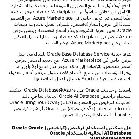
للدفع أولاً بأول، ما يمنح المطورين المرونة لنشر قاعدة بيانات مُدارة
بالكامل في دقائق مباشرةً من Azure Marketplace. تتوفر الخدمة
أيضًا للشراء عبر عرض خاص في Azure Marketplace، مع التسعير
استنادًا إلى عرض أسعار مُخصص. للشراء، اتصل بمندوب مبيعات
Oracle. يعين الفريق الشروط ويقدِّم أسعار مُخصصة وينشئ عرض
Azure خاص في Azure Marketplace. يجب عليك شراء العرض
الخاص في Azure Marketplace لتوفير الخدمة.
تتوفر خدمة Oracle Base Database Service للشراء من خلال
عرض خاص في Azure Marketplace، مع تحديد الأسعار بعرض
أسعار مخصص. بالإضافة إلى ذلك، يتوفر خيار الدفع أولاً بأول، ما
يوفر للمؤسسات من جميع الأحجام نقطة دخول مرنة وبأسعار معقولة
للاستفادة من قوة Exadata لأحمال العمل الخاصة بها.
باستخدام خدمات Oracle على Oracle Database@Azure، يمكنك
استخدام تراخيص Oracle AI Database الحالية، بما في ذلك
اتفاقيات الترخيص غير المحدودة (ULA) وOracle Bring Your Own
License info info (قدِّم ترخيصك) من Oracle، أو شراء تراخيص
إضافية، أو استخدام الترخيص المضمن.
هل يمكنني استخدام ترخيص (تراخيص) Oracle Oracle
AI Database الحالية باستخدام Oracle
Database@Azure؟