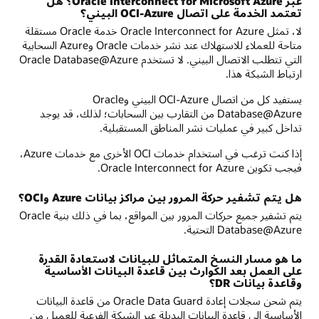
عبر Oracle Interconnect for Microsoft Azure؟ هل
تعتمد الخدمة على اتصال OCI-Azure البيني؟
لا، تمثل Oracle Interconnect for Azure خدمة Oracle مستقلة
متاحة للعملاء للاستهلاك عند نشر خدمات Oracle وAzure السحابية
التي تتطلب الاتصال البيني. لا تستخدم Oracle Database@Azure
ارتباط الشبكة هذا.
يستفيد كل من اتصال OCI-Azure البيني وOracle
Database@Azure من التقارب بين السحابات؛ لذلك، قد يوجد
تداخل كبير في عمليات نشر المناطق المستقبلية.
إذا كنت ترغب في استخدام خدمات OCI الأخرى مع خدمات Azure،
فيجب تكوين Oracle Interconnect for Azure.
هل يتم تشفير حركة المرور بين مراكز بيانات Azure وOCI؟
يتم تشفير جميع حركات المرور بين المواقع، بما في ذلك بنية Oracle
Database@Azure التحتية.
ما هو مسار النسخ المتماثل للبيانات لاستعادة القدرة
على العمل بعد الكوارث بين قاعدة البيانات الأساسية
وقاعدة بيانات DR؟
يتم شحن سجلات إعادة Oracle Data Guard من قاعدة البيانات
الأساسية إلى قاعدة البيانات البديلة عبر الشبكة الفرعية للعميل من