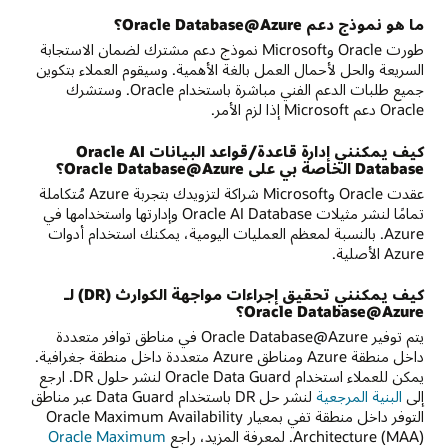
ما هو نموذج دعم Oracle Database@Azure؟
طورت Oracle وMicrosoft نموذج دعم مشترك لضمان الاستجابة
السريعة والحل لأحمال العمل بالغة الأهمية. وسيقوم العملاء بتكوين
جميع طلبات الدعم الفني مباشرة باستخدام Oracle. وستشرك
Oracle دعم Microsoft إذا لزم الأمر.
كيف يمكنني إدارة قاعدة/قواعد البيانات Oracle AI
Database الخاصة بي على Oracle Database@Azure؟
عقدت Oracle وMicrosoft شراكة لتزويدك بتجربة Azure مُتكاملة
تمامًا لنشر مثيلات Oracle AI Database وإدارتها واستخدامها في
Azure. بالنسبة لمعظم العمليات اليومية، يمكنك استخدام أدوات
Azure الأصلية.
كيف يمكنني تحقيق إجراءات مواجهة الكوارث (DR) لـ
Oracle Database@Azure؟
يتم توفير Oracle Database@Azure في مناطق توافر متعددة
داخل منطقة Azure ومناطق Azure متعددة داخل منطقة جغرافية.
يمكن للعملاء استخدام Oracle Data Guard لنشر حلول DR. ارجع
إلى
البنية المرجعية
لنشر حل DR باستخدام Data Guard عبر مناطق
التوفر داخل منطقة تفي بمعيار Oracle Maximum Availability
Architecture (MAA). لمعرفة المزيد، راجع
‏Oracle Maximum