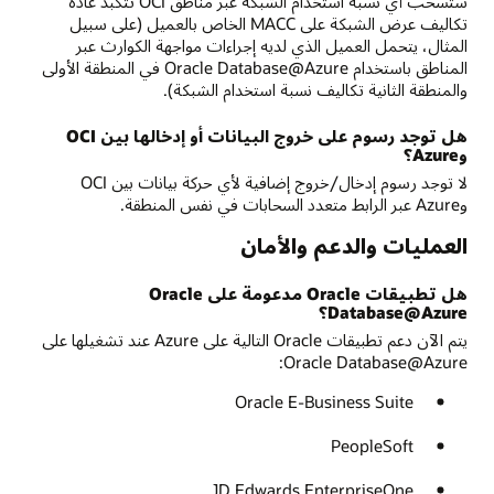
ستسحب أي نسبة استخدام الشبكة عبر مناطق OCI تتكبد عادةً
تكاليف عرض الشبكة على MACC الخاص بالعميل (على سبيل
المثال، يتحمل العميل الذي لديه إجراءات مواجهة الكوارث عبر
المناطق باستخدام Oracle Database@Azure في المنطقة الأولى
والمنطقة الثانية تكاليف نسبة استخدام الشبكة).
هل توجد رسوم على خروج البيانات أو إدخالها بين OCI
وAzure؟
لا توجد رسوم إدخال/خروج إضافية لأي حركة بيانات بين OCI
وAzure عبر الرابط متعدد السحابات في نفس المنطقة.
العمليات والدعم والأمان
هل تطبيقات Oracle مدعومة على Oracle
Database@Azure؟
يتم الآن دعم تطبيقات Oracle التالية على Azure عند تشغيلها على
Oracle Database@Azure:
Oracle E-Business Suite
PeopleSoft
JD Edwards EnterpriseOne