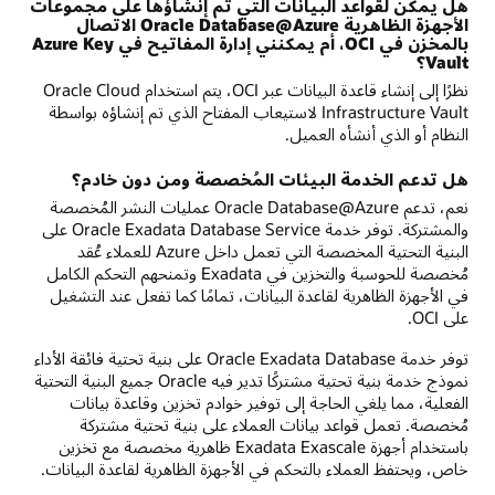
هل يمكن لقواعد البيانات التي تم إنشاؤها على مجموعات
الأجهزة الظاهرية Oracle Database@Azure الاتصال
بالمخزن في OCI، أم يمكنني إدارة المفاتيح في Azure Key
Vault؟
نظرًا إلى إنشاء قاعدة البيانات عبر OCI، يتم استخدام Oracle Cloud
Infrastructure Vault لاستيعاب المفتاح الذي تم إنشاؤه بواسطة
النظام أو الذي أنشأه العميل.
هل تدعم الخدمة البيئات المُخصصة ومن دون خادم؟
نعم، تدعم Oracle Database@Azure عمليات النشر المُخصصة
والمشتركة. توفر خدمة Oracle Exadata Database Service على
البنية التحتية المخصصة التي تعمل داخل Azure للعملاء عُقد
مُخصصة للحوسبة والتخزين في Exadata وتمنحهم التحكم الكامل
في الأجهزة الظاهرية لقاعدة البيانات، تمامًا كما تفعل عند التشغيل
على OCI.
توفر خدمة Oracle Exadata Database على بنية تحتية فائقة الأداء
نموذج خدمة بنية تحتية مشتركًا تدير فيه Oracle جميع البنية التحتية
الفعلية، مما يلغي الحاجة إلى توفير خوادم تخزين وقاعدة بيانات
مُخصصة. تعمل قواعد بيانات العملاء على بنية تحتية مشتركة
باستخدام أجهزة Exadata Exascale ظاهرية مخصصة مع تخزين
خاص، ويحتفظ العملاء بالتحكم في الأجهزة الظاهرية لقاعدة البيانات.