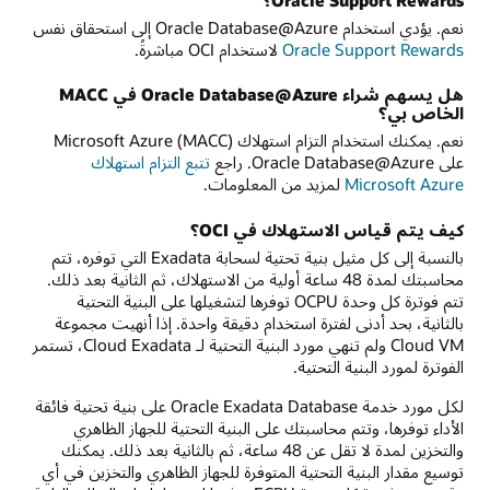
نعم. يؤدي استخدام Oracle Database@Azure إلى استحقاق نفس
Oracle Support Rewards
لاستخدام OCI مباشرةً.
هل يسهم شراء Oracle Database@Azure في MACC
الخاص بي؟
نعم. يمكنك استخدام التزام استهلاك Microsoft Azure (MACC)
على Oracle Database@Azure. راجع
تتبع التزام استهلاك
Microsoft Azure
لمزيد من المعلومات.
كيف يتم قياس الاستهلاك في OCI؟
بالنسبة إلى كل مثيل بنية تحتية لسحابة Exadata التي توفره، تتم
محاسبتك لمدة 48 ساعة أولية من الاستهلاك، ثم الثانية بعد ذلك.
تتم فوترة كل وحدة OCPU توفرها لتشغيلها على البنية التحتية
بالثانية، بحد أدنى لفترة استخدام دقيقة واحدة. إذا أنهيت مجموعة
Cloud VM ولم تنهي مورد البنية التحتية لـ Cloud Exadata، تستمر
الفوترة لمورد البنية التحتية.
لكل مورد خدمة Oracle Exadata Database على بنية تحتية فائقة
الأداء توفرها، وتتم محاسبتك على البنية التحتية للجهاز الظاهري
والتخزين لمدة لا تقل عن 48 ساعة، ثم بالثانية بعد ذلك. يمكنك
توسيع مقدار البنية التحتية المتوفرة للجهاز الظاهري والتخزين في أي