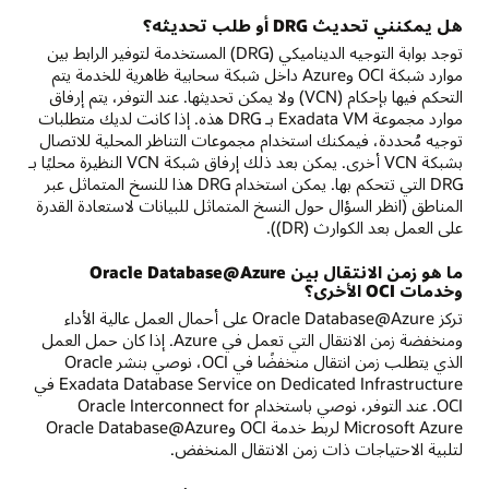
هل يمكنني تحديث DRG أو طلب تحديثه؟
توجد بوابة التوجيه الديناميكي (DRG) المستخدمة لتوفير الرابط بين
موارد شبكة OCI وAzure داخل شبكة سحابية ظاهرية للخدمة يتم
التحكم فيها بإحكام (VCN) ولا يمكن تحديثها. عند التوفر، يتم إرفاق
موارد مجموعة Exadata VM بـ DRG هذه. إذا كانت لديك متطلبات
توجيه مُحددة، فيمكنك استخدام مجموعات التناظر المحلية للاتصال
بشبكة VCN أخرى. يمكن بعد ذلك إرفاق شبكة VCN النظيرة محليًا بـ
DRG التي تتحكم بها. يمكن استخدام DRG هذا للنسخ المتماثل عبر
المناطق (انظر السؤال حول النسخ المتماثل للبيانات لاستعادة القدرة
على العمل بعد الكوارث (DR)).
ما هو زمن الانتقال بين Oracle Database@Azure
وخدمات OCI الأخرى؟
تركز Oracle Database@Azure على أحمال العمل عالية الأداء
ومنخفضة زمن الانتقال التي تعمل في Azure. إذا كان حمل العمل
الذي يتطلب زمن انتقال منخفضًا في OCI، نوصي بنشر Oracle
Exadata Database Service on Dedicated Infrastructure في
OCI. عند التوفر، نوصي باستخدام Oracle Interconnect for
Microsoft Azure لربط خدمة OCI وOracle Database@Azure
لتلبية الاحتياجات ذات زمن الانتقال المنخفض.