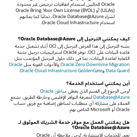
Oracle الحاليين استخدام اتفاقيات ترخيص غير محدودة
(ULAs) أو Oracle Bring Your Own License (BYOL)
لشراء Oracle Database@Azure، تمامًا كما يمكنهم
استخدام Oracle Cloud Infrastructure.
كيف يمكنني الترحيل إلى Oracle Database@Azure؟
يشبه الترحيل إلى هذا العرض الترحيل إلى OCI أثناء تشغيل خدمة
قاعدة البيانات على OCI. توفر Oracle استراتيجيات ترحيل مثبتة
الكفاءة لقاعدة البيانات، بما في ذلك حلول الترحيل المؤتمت مثل
Oracle Zero Downtime Migration
والأدوات القوية مثل
Oracle
Data Guard
و
Oracle Cloud Infrastructure GoldenGate.
أين يمكنني استخدام الخدمة؟
يُرجى الرجوع إلى القسم الذي يغطي
مناطق Oracle
Database@Azure‏
لمعرفة التوافر الإقليمي وخارطة الطريق. نشجع
العملاء على مشاركة أي متطلبات لمناطق إضافية مع فريق حساب
Oracle أو Microsoft الخاص بهم.
هل يمكنني العمل مع موفر خدمة الشريك الموثوق لـ
Oracle Database@Azure؟
نعم، للخدمات الاستشارية. يُرجى ملاحظة أن Oracle