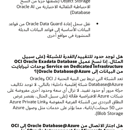
Object Storage (بصفتها جزءًا من النسخ
الاحتياطية التلقائية الاختيارية من Oracle AI
Database)
نقل سجل إعادة Oracle Data Guard من قواعد
البيانات الأساسية إلى قواعد البيانات البديلة
المنشورة في مواقع أخرى
هل توجد حدود للتقييد/القدرة للشبكة (على سبيل
المثال، إذا نسخ عميل OCI Oracle Exadata Database
Service on Dedicated Infrastructure بوحدات تيرابايت
من البيانات إلى Oracle Database@Azure)؟
تعد الشبكة التي تربط بين البنية التحتية لـ OCI وOracle
Database@Azure شبكة إقليمية داخلية؛ بالتالي، لا توجد تكاليف
حركة مرور أو حدود تقييد. لا تزال أي سعة وحدود أخرى مفروضة على
شبكات Azure الافتراضية فعّالة (على سبيل المثال، يقتصر عرض
النطاق الترددي بين الشبكة الفرعية المفوضة وAzure Private Link
حتى 50 جيجابت/ثانية، مما يؤثر على خدمات مثل وصول Azure
Blob Storage).
هل اجتاز الاتصال من Oracle Database@Azure إلى OCI