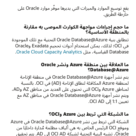
يقع توسيع الموارد والميزات التي يديرها موفّر موارد Oracle على
خارطة الطريق.
ما حجم إجراءات مواجهة الكوارث الموصى به مقارنة
بالمنطقة الأساسية؟
تتطابق بنية Oracle Database@Azure التحتية مع تلك الموجودة
في OCI؛ لذلك، يمكن استخدام أدوات تحجيم Exadata وOracle
Database القياسية، مثل
Oracle Cloud Capacity Analytics
.
ما العلاقة بين منطقة Azure ونشر Oracle
Database@Azure؟
يتم نشر أجهزة Oracle Database@Azure في منطقة الإتاحة
لمنطقة Azure المكافئة لنطاق الإتاحة (AD) في OCI. بالنسبة
لمناطق Azure وOCI التي تحتوي على العديد من مناطق AZ وAD،
ويتم نشر أجهزة Oracle Database@Azure في مناطق AZ مع
تعيين 1:1 إلى OCI AD.
ما الشبكة التي تربط بين Azure وOCI؟
الشبكة التي تربط بين نشر Oracle Database@Azure في Azure
وموقع OCI الرئيس الخاص به هي ألياف مظلمة مُدارة داخليًا من
Oracle، تشبه البنية التحتية لشبكة OCI AD إلى AD. يتم تحقيق