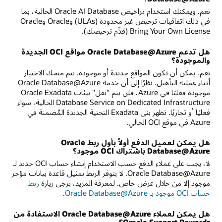
نعم. ويمكنك استخدام تراخيص Oracle AI Database الحالية، بما
في ذلك اتفاقيات ترخيص غير محدودة (ULAs) وOracle وOracle
Bring Your Own License (قدِّم ترخيصك).
هل تدعم Oracle Database@Azure مواقع OCI الجديدة
والموجودة؟
نعم، يمكن أن تكون المواقع جديدة أو موجودة. يتم منحك الاختيار
أثناء عملية التأهيل. نظرًا إلى أن خدمة Oracle Database@Azure
موجودة فعليًا في Azure، فلن يتم "نقل" بيئات Oracle Exadata
Database Service on Dedicated Infrastructure الحالية، سواء
فعليًا أو تجاريًا. تظهر بنى Exadata التحتية الجديدة المُضمنة في
Azure في موقع OCI الحالي.
هل يمكن لعميل الدفع أولاً بأول ربط Oracle
Database@Azure باشتراك OCI موجود؟
لا، يجب على عملاء الدفع حسب الاستخدام إنشاء حساب OCI جديد لـ
Oracle Database@Azure. لا يتوفر الربط بمثيل قاعدة بيانات مؤجر
موجود إلا من خلال عرض خاص. لمعرفة المزيد، يرجى زيارة
ربط
حساب OCI موجود بـ Oracle Database@Azure
.
هل يمكن لعملاء Oracle Database@Azure الاستفادة من
Oracle Support Rewards؟