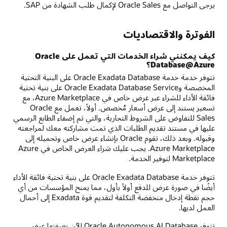
يرجى التواصل مع Oracle Sales لإكمال طلب الشهادة من SAP.
الفوترة والاقتصاديات
كيف يمكنني شراء الخدمات التي تعمل على Oracle
Database@Azure؟
تتوفر خدمة خدمة Oracle Exadata Database على البنية التحتية
المخصصة وOracle Exadata Database Service على بنية تحتية
فائقة الأداء للشراء عبر عرض خاص في Azure Marketplace، مع
تسعير يستند إلى عرض أسعار مُخصص. أولاً، تعمل مع Oracle
Sales للتفاوض على الشروط التجارية، والتي تم إضفاء الطابع الرسمي
عليها في مستند تقديم الطلبات الذي تمت مشاركته معك لمراجعته
وقبوله. وبعد ذلك، تقوم Oracle بإنشاء عرض خاص وتحميله إلى
Azure Marketplace. يجب عليك شراء العرض الخاص في Azure
Marketplace لتوفير الخدمة.
تتوفر خدمة Oracle Exadata Database على بنية تحتية فائقة الأداء
أيضًا في صورة عرض للدفع أولاً بأول، مما يمنح المؤسسات من أي
حجم نقطة إدخال منخفضة التكلفة لتقديم قوة Exadata إلى أحمال
العمل لديها.
تتوفر Oracle Autonomous AI Database الآن بصفتها عرض