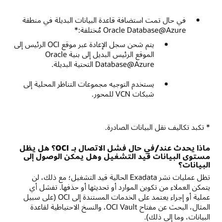
في حال تمت استضافة قاعدة البيانات البديلة في منطقة
Oracle Database@Azure مُختلفة:*
يتم شحن سجل الإعادة عبر موقع OCI الرئيس إلى
الموقع الرئيس البديل إلى بنية Oracle
Database@Azure التحتية البديلة.
يستخدم التوجيه مجموعات التناظر المحلية إلى
شبكات VCN للمحور.
* تكبد تكاليف نقل البيانات الصادرة.
ماذا يحدث عند/في حال فشل الاتصال بـ OCI؟ هل يظل
مستوى البيانات قيد التشغيل وهل يمكن الوصول إلى
البيانات؟
تظل عمليات نشر Exadata الحالية قيد التشغيل؛ مع ذلك، لن
يتمكن العملاء من تكوين الموارد أو تحديثها أو حذفها. تفشل أي
عملية أو إجراء يعتمد على الخدمات المستندة إلى OCI (على سبيل
المثال، البحث عن مفتاح OCI Vault، والنسخ الاحتياطية لقاعدة
البيانات، وما إلى ذلك).