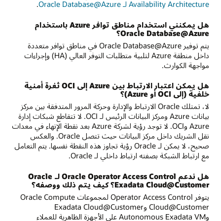
Availability Architecture لـ Oracle Database@Azure‏
.
هل يمكنني استخدام مناطق توافر Azure باستخدام
Oracle Database@Azure؟
يتم توفير Oracle Database@Azure في مناطق توافر متعددة
داخل منطقة Azure لتلبية متطلبات التوفر العالي (HA) وإجراءات
مواجهة الكوارث.
هل يمكن اعتبار الارتباط بين Azure إلى OCI ثغرة أمنية
خلفية (إلى OCI أو Azure)؟
لا، تمتلك Oracle الارتباط والإدارة وحركة المرور المتدفقة بين مركز
بيانات Azure ومركز البيانات الرئيس لـ OCI. لا تتقاطع شبكات إدارة
Azure وOCI. لا توجد رؤية لشركة Azure بعد نقطة الإنهاء في معدات
نقل الشريك داخل مركز البيانات حيث تتصل Oracle. والعكس
صحيح، لا يمكن لـ Oracle رؤية تجاوز هذه النقطة نفسها. يتم التعامل
مع ارتباط الشبكة بصفته ارتباط داخلي لـ Oracle.
هل ندعم Oracle Operator Access Control لـ Oracle
Exadata Cloud@Customer؟ كيف يتم ذلك ووصفه؟
يتوفر Operator Access Control لمجموعات Oracle Compute
Cloud@Customer وExadata Cloud@Customer
وAutonomous Exadata VM على الأجهزة الظاهرية للعملاء