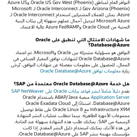
التوافر العام لمناطق Oracle US Gov West (Phoenix) وAzure US
Gov Arizona (Phoenix) لـ Oracle Interconnect لـ Microsoft
Azure. يمكن للعملاء المشتركين استخدام Oracle Interconnect لـ
Microsoft Azure لترحيل أحمال عملهم بسهولة إلى بيئات البنية
التحتية من Oracle Cloud وAzure FedRAMP عالية الاعتماد.
ما شهادات الامتثال التي تنطبق على Oracle
Database@Azure؟
التوافق هو مسؤولية مشتركة بين Oracle وMicrosoft. تم اعتماد
Oracle Database@Azure لشهادات توافق المعيار الصناعي في
المجال. للحصول على معلومات مفصلة عن شهادات التوافق، يُرجَى
زيارة
معلومات توافق Oracle Database@Azure‏
هل خدمة Oracle Database@Azure معتمدة من SAP؟
نقدم
دليلاً شاملاً لنشر قواعد بيانات Oracle على SAP NetWeaver
Application Server
منصة ABAP/Java باستخدام Oracle
Database@Azure، استنادًا إلى Oracle Exadata Cloud
Infrastructure X9M مع Oracle Linux 8 على نقاط توصيل
مجموعات الأجهزة الظاهرية. بينما تتطلب عمليات النشر الشهادة
الرسمية من SAP، يمكنك طلب هذه الشهادة بسهولة عند الحاجة.
في هذه الأثناء، يمكنك استخدام دليل النشر المقدم. إذا كانت
مؤسستك مهتمة بنشر SAP على Oracle Database@Azure،