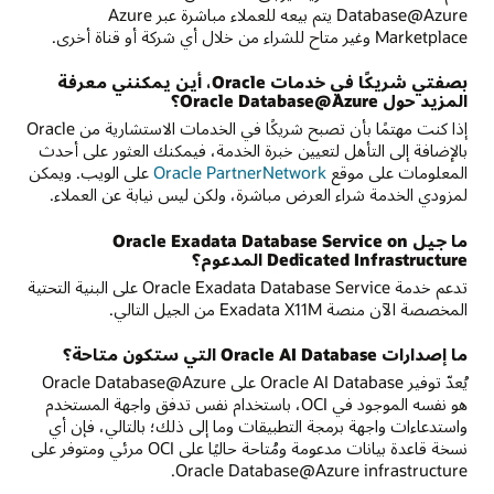
Database@Azure يتم بيعه للعملاء مباشرة عبر Azure
Marketplace وغير متاح للشراء من خلال أي شركة أو قناة أخرى.
بصفتي شريكًا في خدمات Oracle، أين يمكنني معرفة
المزيد حول Oracle Database@Azure؟
إذا كنت مهتمًا بأن تصبح شريكًا في الخدمات الاستشارية من Oracle
بالإضافة إلى التأهل لتعيين خبرة الخدمة، فيمكنك العثور على أحدث
المعلومات على موقع
على الويب. ويمكن
لمزودي الخدمة شراء العرض مباشرة، ولكن ليس نيابة عن العملاء.
ما جيل Oracle Exadata Database Service on
Dedicated Infrastructure المدعوم؟
تدعم خدمة Oracle Exadata Database Service على البنية التحتية
المخصصة الآن منصة Exadata X11M من الجيل التالي.
ما إصدارات Oracle AI Database التي ستكون متاحة؟
يُعدّ توفير Oracle AI Database على Oracle Database@Azure
هو نفسه الموجود في OCI، باستخدام نفس تدفق واجهة المستخدم
واستدعاءات واجهة برمجة التطبيقات وما إلى ذلك؛ بالتالي، فإن أي
نسخة قاعدة بيانات مدعومة ومُتاحة حاليًا على OCI مرئي ومتوفر على
Oracle Database@Azure infrastructure.