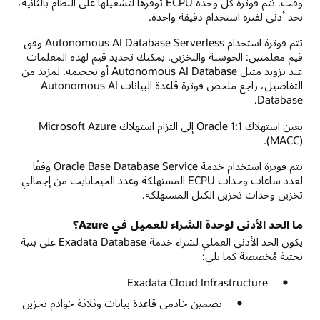
وقت. تتم فوترة كل وحدة ECPU توفرها لتشغيلها على النظام بالثانية،
بحد أدنى لفترة استخدام دقيقة واحدة.
تتم فوترة استخدام Autonomous AI Database Serverless وفق
قيم معلمتين: الحوسبة والتخزين. يمكنك تحديد قيم لهذه المعلمات
عند تزويد مثيل Autonomous AI Database أو تحجيمه. لمزيد من
التفاصيل، راجع ملخص فوترة قاعدة البيانات Autonomous AI
Database.
يعين استهلاك Oracle 1:1 إلى التزام استهلاك Microsoft Azure
(MACC).
تتم فوترة استخدام خدمة Oracle Base Database Service وفقًا
لعدد ساعات وحدات ECPU المستهلكة وعدد الجيجابايت من إجمالي
تخزين وحدات تخزين الكتل المستهلكة.
ما الحد الأدنى لوحدة الشراء للعميل في Azure؟
يكون الحد الأدنى العملي لشراء خدمة Exadata Database على بنية
تحتية مُخصصة كما يلي:
Exadata Cloud Infrastructure
تضمين خادمي قاعدة بيانات وثلاثة خوادم تخزين