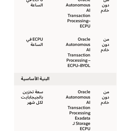
دون
Autonomous
الساعة
خادم
AI
Transaction
Processing–
ECPU
من
Oracle
ECPU في
دون
Autonomous
الساعة
خادم
AI
Transaction
Processing –
ECPU–BYOL
البنية الأساسية
من
Oracle
سعة تخزين
دون
Autonomous
بالجيجابايت
خادم
AI
لكل شهر
Transaction
Processing
Exadata
Storage لـ
ECPU