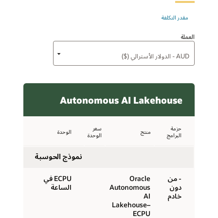
مقدر التكلفة
العملة
Autonomous AI Lakehouse
حزمة
سعر
منتج
الوحدة
البرامج
الوحدة
نموذج الحوسبة
- من
Oracle
ECPU في
دون
Autonomous
الساعة
خادم
AI
Lakehouse–
ECPU