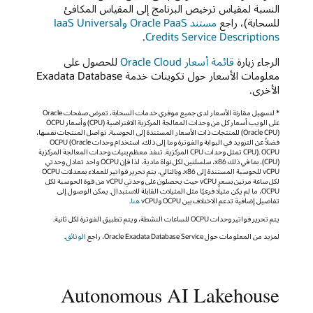
النسبة لمقياس ترخيص البرنامج إلى المقياس المكافئ
للسحابة)، راجع
مستند Oracle PaaS وIaaS Universal
.
Credits Service Descriptions
الرجاء زيارة
قائمة أسعار Oracle Cloud
للحصول على
معلومات الأسعار حول تكوينات خدمة Exadata Database
الأخرى.
* لتسهيل مقارنة الأسعار لدى جميع موفري خدمات السحابة، تعرض صفحات Oracle
على الويب أسعار كل من وحدات المعالجة المركزية الافتراضية (CPU) وأسعار OCPU
‏(Oracle CPU) للمنتجات ذات الأسعار المستندة إلى الحوسبة. تواصل المنتجات نفسها،
فضلاً عن التزويد في البوابة والفوترة وما إلى ذلك، استخدام وحدات OCPU (Oracle
CPU). OCPU تمثل وحدات CPU المركزية. تنفذ معظم بنيات وحدات المعالجة المركزية
(CPU)، بما في ذلك x86، سلسلتين لكل نواة مادية، لذا فإن OCPU واحد تعادل وحدتي
vCPU للحوسبة المستندة إلى x86. وبالتالي، يتم تحرير فواتير للعملاء بمعدلات OCPU
لكل ساعة مرتين بسعر vCPU حيث يحصلون على وحدتي vCPU من قوة الحوسبة لكل
OCPU، ما لم يكن مثيلًا فرعيًا مثل المثيلات القابلة للاستبدال. يمكن الوصول إلى
تفاصيل إضافية تدعم الاختلاف بين OCPU وvCPU
هنا
.
يتم تحرير فواتير وحدات OCPU للساعات النشطة، ويتم تطبيق الفوترة لكل ثانية.
لمزيد من المعلومات حول Oracle Exadata Database Service، راجع
الوثائق
.
Autonomous AI Lakehouse