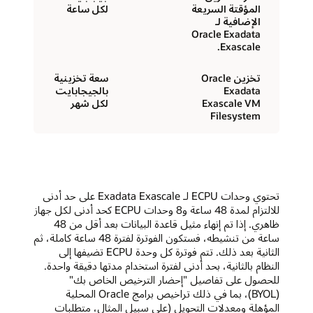
المؤقتة السريعة
لكل ساعة
الإضافية لـ
Oracle Exadata
Exascale.
تخزين Oracle
سعة تخزينية
Exadata
بالجيجابايت
Exascale VM
لكل شهر
Filesystem
تحتوي وحدات ECPU لـ Exadata Exascale على حد أدنى
للالتزام لمدة 48 ساعة و8 وحدات ECPU كحد أدنى لكل جهاز
ظاهري. إذا تم إنهاء مثيل قاعدة البيانات بعد أقل من 48
ساعة من تنشيطه، فستكون الفوترة لفترة 48 ساعة كاملة، ثم
الثانية بعد ذلك. تتم فوترة كل وحدة ECPU تضيفها إلى
النظام بالثانية، بحد أدنى لفترة استخدام مدتها دقيقة واحدة.
للحصول على تفاصيل "إحضار الترخيص الخاص بك"
(BYOL)، بما في ذلك تراخيص برامج Oracle المحلية
المؤهلة ومعدلات التحويل (على سبيل المثال، متطلبات