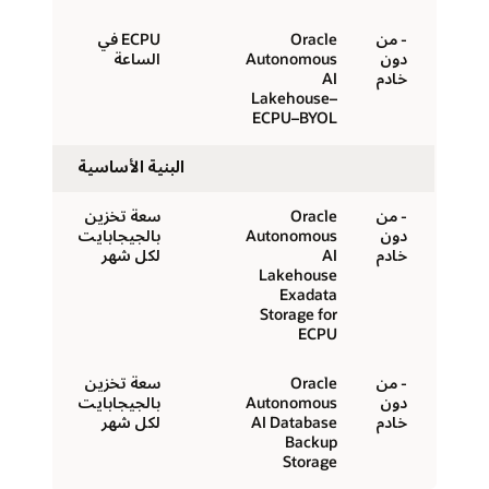
- من
Oracle
ECPU في
دون
Autonomous
الساعة
خادم
AI
Lakehouse–
ECPU–BYOL
البنية الأساسية
- من
Oracle
سعة تخزين
دون
Autonomous
بالجيجابايت
خادم
AI
لكل شهر
Lakehouse
Exadata
Storage for
ECPU
- من
Oracle
سعة تخزين
دون
Autonomous
بالجيجابايت
خادم
AI Database
لكل شهر
Backup
Storage