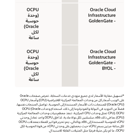
Oracle Cloud
‏‫OCPU
Infrastructure
(وحدة
‏- GoldenGate
حوسبة
لكل
ساعة
Oracle Cloud
‏‫OCPU
Infrastructure
(وحدة
‏- GoldenGate
حوسبة
‏- BYOL
لكل
ساعة
*لتسهيل مقارنة الأسعار لدى جميع مزودي خدمات السحابة، تعرض صفحات Oracle
على الويب أسعار كل من وحدات المعالجة المركزية الافتراضية (CPU) وأسعار OCPU
‏(Oracle CPU) للمنتجات ذات الأسعار المستندة إلى الحوسبة. تواصل المنتجات نفسها،
فضلاً عن التزويد في البوابة والفوترة وما إلى ذلك، استخدام وحدات OCPU (Oracle
CPU). OCPU تمثل وحدات CPU المركزية. تنفذ معظم بنيات وحدات المعالجة المركزية
(CPU)، بما في ذلك x86، سلسلتين لكل نواة مادية، لذا فإن OCPU واحد تعادل وحدتي
vCPU للحوسبة المستندة إلى x86. وبالتالي، يتم تحرير فواتير للعملاء بمعدلات OCPU
لكل ساعة مرتين بسعر vCPU حيث يحصلون على وحدتي vCPU من قوة الحوسبة لكل
OCPU، ما لم يكن مثيلًا فرعيًا مثل المثيلات القابلة للاستبدال.