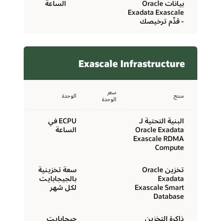
بيانات Oracle
الساعة
Exadata Exascale
- قدِّم ترخيصك
Exascale Infrastructure
سعر
منتج
الوحدة
الوحدة
البنية التحتية لـ
ECPU في
Oracle Exadata
الساعة
Exascale RDMA
Compute
تخزين Oracle
سعة تخزينية
Exadata
بالجيجابايت
Exascale Smart
لكل شهر
Database
ذاكرة التخزين
جيجابايت