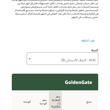
من خلال حساب إجمالي حجم تخزين وحدات الكتل المستهلك خلال كل شهر ميلادي،
ويستمر الحساب حتى يتم حذف وحدات الكتل. كحدّ أدنى، سيتم فرض رسوم على
المستخدمين مقابل دقيقة واحدة. لأيّ شيء يتجاوز دقيقة واحدة، يتم تتبع الاستخدام
في الثانية وتوزيعه بالتناسب بناءً على عدد الثواني في الشهر باستخدام كل تسعير سعة
تخزين جيجابايت في الشهر.
مقدر التكلفة
العملة
GoldenGate
سعر
المقارنة
سعر
منتج
الوحدة
‏( ‏/‏‏
الوحدة
vCPU‏‏)*