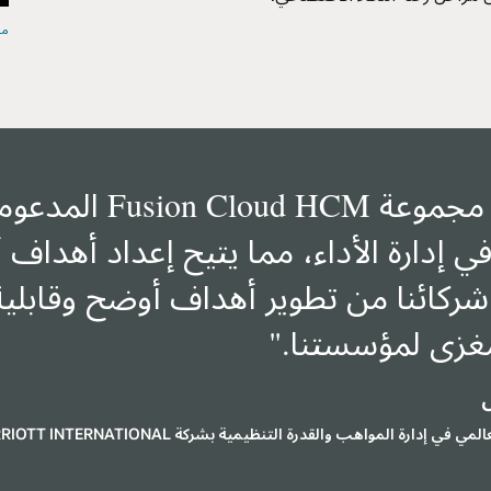
مشاهدة مقطع الفيديو (1:18)
عززت مجموعة Fusion Cloud HCM المدعومة بالذكاء الاصطناعي من racle
أهداف أسرع وأكثر اتساقًا لموظفينا.
ابلية للقياس تحقق تأثيرًا ونتائج