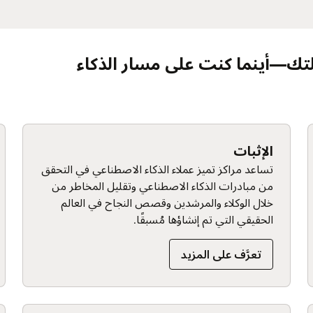
التنفيذ
قق
يوفر خبراء Oracle التقنيون إرشادات مُخصصة
للمساعدة في تطوير حالات استخدام الذكاء
الاصطناعي التي تم إنشاؤها لأعمالك ونشرها.
تعرَّف على المزيد