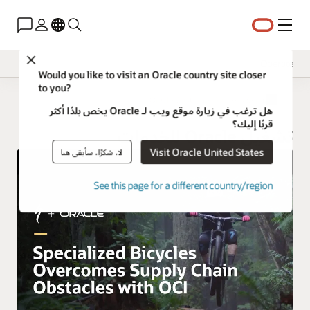
القائمة
Close
Operate
Would you like to visit an Oracle country site closer
to you?
نظرة عامة
Oracle Customer Success Services
هل ترغب في زيارة موقع ويب لـ Oracle يخص بلدًا أكثر
تنفيذ
قربًا إليك؟
تشغيل Oracle للخدمات
الابتكار
Visit Oracle United States
لا، شكرًا، سأبقى هنا
See this page for a different country/region