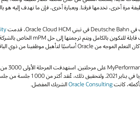
إليه هو بالضبط أن المديرين يمكنهم اختراق وفهم شبكة النظام
Oracle University
إرشادات داخل التطبيق قائمة على
، والتي كانت قابلة للتكوين بالكامل ويتم ترجمتها إلى حل mPM الخاص بالشركة. أتاح ذلك لـ 200000 من موظفيه التعرف على كيفية
أطلقت شركة Deutsche Bahn حل الإدارة MyPerformance (mPM) على مرحلتين. استهدفت المرحلة الأولى 3000 من كبار المديرين التنفيذيين وذهبت في يوليو 2019. تم
رحلة الثانية لـ 200,000 موظف في ألمانيا وأوروبا في يناير 2021. ولتحقيق ذلك، عُقد أكثر من 000 1 جلسة من جلسات الأفرقة وحلقات العمل، سواء تقريبا أو شخصيا،