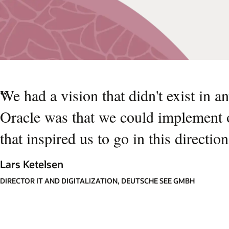
“
We had
Oracle
that i
Lars Ke
DIRECTOR 