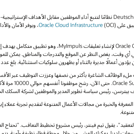
لتحقيق تحول في الموارد البشرية، أنشأت شركة Deutsche Bahn نظامًا لتتبع أداء الموظفين مقابل الأهداف الإستراتيجية-MyPerformance Management (mPM) - استنادًا
(OCI)، ويوفر الأمان والأداء المطلوبين من Deutsche Bahn لخدمة حوالي
مع Oracle Consulting لإنشاء تعليقات MyImpuls، وهو تطبيق متكامل يهدف إلى تعزيز ثقافة الملاحظات المفتوحة داخل المؤسسة.
 يمكن للموظفين تقديم ردود الفعل بأشكال مختلفة، بما في ذلك
 إطلاق الطلب في يناير 2021.
، قللت الشركة وقت ملء الوظائف الشاغرة بأكثر من نصفها وعززت التوظيف عبر الأقسام. تعرّف حوالي 80% من المديرين على المرشحين
الذين لم يعرفوا من قبل باستخدام Oracle Succession Planning. حتى الآن، رشح موظفونا أنفسهم حوالي 10000 مرة لأكثر من 1000 وظيفة خليفة في الإدارة، 75٪ منهم
 السكك الحديدية.
ة عملاء إيجابية. وهو يعزز التعاون بين وحدات أعمال المنظمة
تحتاج العديد من مجالات العمل إلى العمل معًا على النحو الأمثل
وآمنة. يتم استقبالك من قبل طاقم في القطار، الذي تم خدمته بين