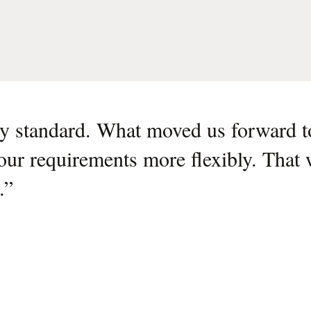
 a vision that didn't exist in any s
 was that we could implement our req
nspired us to go in this direction.
”
telsen
IT AND DIGITALIZATION, DEUTSCHE SEE GMBH