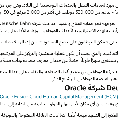
اد. وهي جزء من مجموعة دويتشه بهن، وهي شركة مساهمة خاصة
وكجزء من مهمتها المؤسسية، "السكك الحديدية القوية"، الموجهة نحو حماية المناخ والنمو، احتاجت شركة Deutsche Bahn إلى نظام جديد لإدارة أداء الموارد البشرية - نظام يمكنه
اء على مستوى الفرد والشركة.
ى المرشحين من جميع وحدات الأعمال داخل المجموعة. ولا بد من
وذات صلة بين أصحاب الوظائف السابقين والجدد.
هذا التحدي، احتاجت المنظمة إلى زيادة الشفافية عندما يتعلق
Oracle F
هي الأمان والمرونة وقابلية التوسع. كما أتاح النظام
 إلى النهاية.
ة التي تم تأسيسها بالفعل مع Deutsche Bahn.