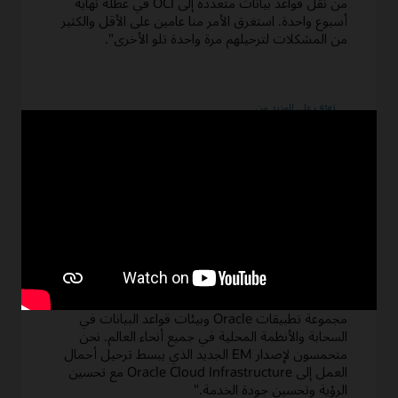
من نقل قواعد بيانات متعددة إلى OCI في عطلة نهاية
أسبوع واحدة. استغرق الأمر منا عامين على الأقل والكثير
من المشكلات لترحيلهم مرة واحدة تلو الأخرى".
حول
تعرّف على المزيد من
شركة
Virginia
ABC
منضدة عمل ترحيل Oracle Enterprise Manager
"نعتمد على Oracle Enterprise Manager لإدارة
مجموعة تطبيقات Oracle وبيئات قواعد البيانات في
السحابة والأنظمة المحلية في جميع أنحاء العالم. نحن
متحمسون لإصدار EM الجديد الذي يبسط ترحيل أحمال
العمل إلى Oracle Cloud Infrastructure مع تحسين
الرؤية وتحسين جودة الخدمة."