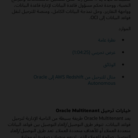
النصية، ووحدة تحكم مسؤول قاعدة البيانات لإدارة قاعدة البيانات،
وواجهة التقارير، وحل نمذجة البيانات الكامل، ومنصة للترحيل لنقل
قواعد البيانات إلى OCI.
الموارد
نظرة عامة
عرض تجريبي (1:04:25)
الوثائق
مثال للترحيل من AWS Redshift إلى Oracle
Autonomous
خيارات ترحيل Oracle Multitenant
يعد Oracle Multitenant طريقة بسيطة من الناحية الإدارية لترحيل
قواعد البيانات. تتوفر طرق التوصيل/إلغاء التوصيل بين قواعد البيانات
متعددة العملاء أو للأهداف متعددة العملاء. تعد طرق التوصيل/إلغاء
التوصيل صالحة للعملاء الذين لديهم منصات صغيرة أو محلية