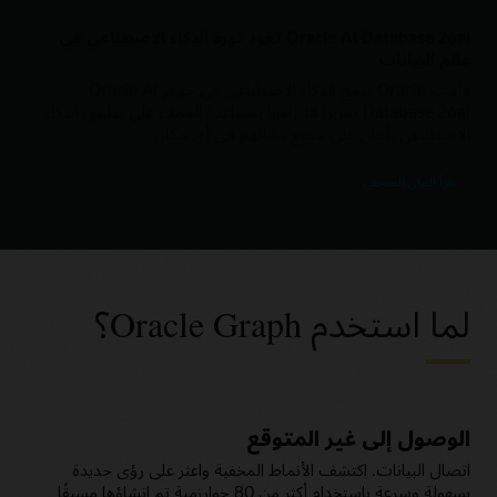
Oracle AI Database 26ai تقود ثورة الذكاء الاصطناعي في
عالم البيانات
قامت Oracle بدمج الذكاء الاصطناعي في جوهر Oracle AI
Database 26ai تعزيزًا لالتزامها بمساعدة العملاء على تطبيق الذكاء
الاصطناعي بأمان على جميع بياناتهم في أي مكان.
اقرأ البيان الصحفي
لما استخدم Oracle Graph؟
الوصول إلى غير المتوقع
اتصال البيانات. اكتشف الأنماط المخفية واعثر على رؤى جديدة
بسهولة وسرعة باستخدام أكثر من 80 خوارزمية تم إنشاؤها مسبقًا