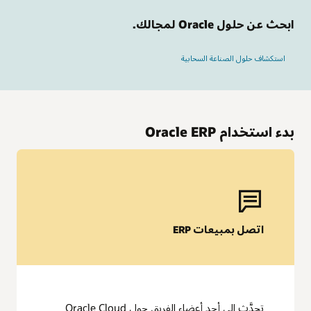
ابحث عن حلول Oracle لمجالك.
استكشاف حلول الصناعة السحابية
بدء استخدام Oracle ERP
Oracle Fusion Cloud EPM
التنبؤ المدعوم بالذكاء الاصطناعي
اتصل بمبيعات ERP
يساعد في تحسين الدقة والمرونة من خلال التخطيط التنبؤي ونمذجة
السيناريوهات القائمة على الذكاء الاصطناعي. توقع الاتجاهات، وتعديل
الاستراتيجيات على الفور، وتناسق الأهداف المالية والتشغيلية مع
قرارات الأعمال الأكثر وعيًا.
الإغلاق المالي المؤتمت وإعداد التقارير
يمكن تبسيطالتجميعات والتسويات وإعداد التقارير باستخدام الأتمتة.
تحدَّث إلى أحد أعضاء الفريق حول Oracle Cloud