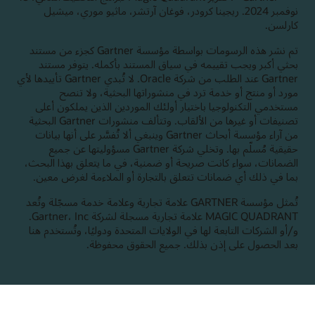
نوفمبر 2024. ريجينا كرودر، فوغان آرتشر، ماثيو موري، ميشيل
كارلسن.
تم نشر هذه الرسومات بواسطة مؤسسة Gartner كجزء من مستند
بحثي أكبر ويجب تقييمه في سياق المستند بأكمله.‬ يتوفر مستند
Gartner عند الطلب من شركة Oracle. ‏‫لا تُبدي Gartner تأييدها لأي
مورد أو منتج أو خدمة ترد في منشوراتها البحثية، ولا تنصح
مستخدمي التكنولوجيا باختيار أولئك الموردين الذين يملكون أعلى
تصنيفات أو غيرها من الألقاب.‬ وتتألف منشورات Gartner البحثية
من آراء مؤسسة أبحاث Gartner وينبغي ألا تُفسَّر على أنها بيانات
حقيقية مُسلّم بها. وتخلي شركة Gartner مسؤوليتها عن جميع
الضمانات، سواء كانت صريحة أو ضمنية، في ما يتعلق بهذا البحث،
بما في ذلك أي ضمانات تتعلق بالتجارة أو الملاءمة لغرض معين.
تُمثل مؤسسة GARTNER علامة تجارية وعلامة خدمة مسجّلة وتُعد
MAGIC QUADRANT علامة تجارية مسجلة لشركة Gartner، Inc.
و/أو الشركات التابعة لها في الولايات المتحدة ودوليًا، وتُستخدم هنا
بعد الحصول على إذن بذلك. جميع الحقوق محفوظة.