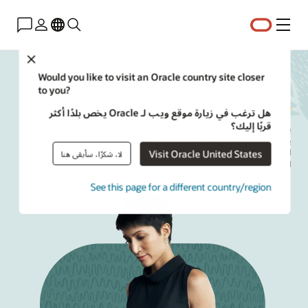
القائمة
Close
استراتيجيات المديرين الماليين
Would you like to visit an Oracle country site closer
to you?
هل ترغب في زيارة موقع ويب لـ Oracle يخص بلدًا أكثر
قربًا إليك؟
ينبغي على
المديرين الماليين
اليوم تعزيز الربحية دون الحد من النمو. للقيام بذلك،
يمكنهم الاستفادة من الذكاء الاصطناعي والتحليلات واتخاذ القرارات القائمة على
الرؤى للمساعدة في تحسين الموارد وتخفيف المخاطر وتمكين المرونة على المدى
Visit Oracle United States
لا، شكرًا، سأبقى هنا
الطويل.
See this page for a different country/region