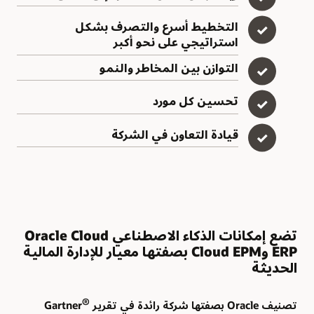
التخطيط أسرع والتصرف بشكل
✓
استراتيجي على نحو أكبر
التوازن بين المخاطر والنمو
✓
تحسين كل مورد
✓
قيادة التعاون في الشركة
✓
تضع إمكانات الذكاء الاصطناعي Oracle Cloud
ERP وCloud EPM بصفتها معيار للإدارة المالية
الحديثة
®
تصنيف Oracle بصفتها شركة رائدة في تقرير Gartner