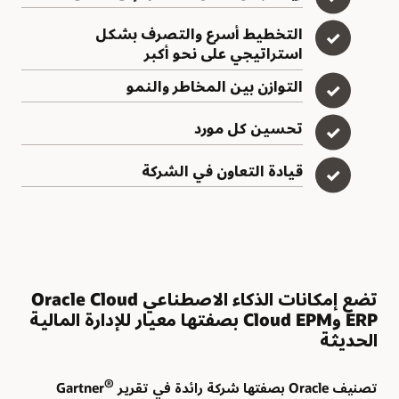
التخطيط أسرع والتصرف بشكل
✓
استراتيجي على نحو أكبر
التوازن بين المخاطر والنمو
✓
تحسين كل مورد
✓
قيادة التعاون في الشركة
✓
تضع إمكانات الذكاء الاصطناعي Oracle Cloud
ERP وCloud EPM بصفتها معيار للإدارة المالية
الحديثة
®
تصنيف Oracle بصفتها شركة رائدة في تقرير Gartner