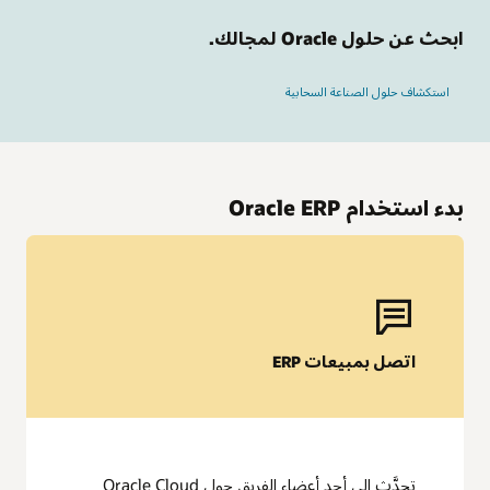
ابحث عن حلول Oracle لمجالك.
استكشاف حلول الصناعة السحابية
بدء استخدام Oracle ERP
Oracle Fusion Cloud EPM
التنبؤ المدعوم بالذكاء الاصطناعي
اتصل بمبيعات ERP
يساعد في تحسين الدقة والمرونة من خلال التخطيط التنبؤي ونمذجة
السيناريوهات القائمة على الذكاء الاصطناعي. توقع الاتجاهات، وتعديل
الاستراتيجيات على الفور، وتناسق الأهداف المالية والتشغيلية مع
قرارات الأعمال الأكثر وعيًا.
الإغلاق المالي المؤتمت وإعداد التقارير
يمكن تبسيطالتجميعات والتسويات وإعداد التقارير باستخدام الأتمتة.
تحدَّث إلى أحد أعضاء الفريق حول Oracle Cloud