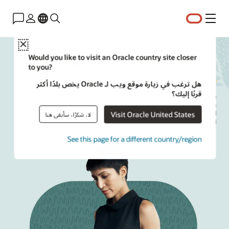
القائمة
Close
استراتيجيات المديرين الماليين
Would you like to visit an Oracle country site closer
to you?
هل ترغب في زيارة موقع ويب لـ Oracle يخص بلدًا أكثر
قربًا إليك؟
ينبغي على
المديرين الماليين
اليوم تعزيز الربحية دون الحد من النمو. للقيام بذلك،
يمكنهم الاستفادة من الذكاء الاصطناعي والتحليلات واتخاذ القرارات القائمة على
الرؤى للمساعدة في تحسين الموارد وتخفيف المخاطر وتمكين المرونة على المدى
Visit Oracle United States
لا، شكرًا، سأبقى هنا
الطويل.
See this page for a different country/region