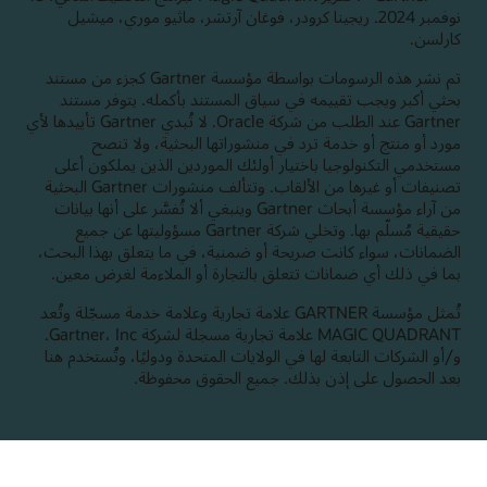
نوفمبر 2024. ريجينا كرودر، فوغان آرتشر، ماثيو موري، ميشيل
كارلسن.
تم نشر هذه الرسومات بواسطة مؤسسة Gartner كجزء من مستند
بحثي أكبر ويجب تقييمه في سياق المستند بأكمله.‬ يتوفر مستند
Gartner عند الطلب من شركة Oracle. ‏‫لا تُبدي Gartner تأييدها لأي
مورد أو منتج أو خدمة ترد في منشوراتها البحثية، ولا تنصح
مستخدمي التكنولوجيا باختيار أولئك الموردين الذين يملكون أعلى
تصنيفات أو غيرها من الألقاب.‬ وتتألف منشورات Gartner البحثية
من آراء مؤسسة أبحاث Gartner وينبغي ألا تُفسَّر على أنها بيانات
حقيقية مُسلّم بها. وتخلي شركة Gartner مسؤوليتها عن جميع
الضمانات، سواء كانت صريحة أو ضمنية، في ما يتعلق بهذا البحث،
بما في ذلك أي ضمانات تتعلق بالتجارة أو الملاءمة لغرض معين.
تُمثل مؤسسة GARTNER علامة تجارية وعلامة خدمة مسجّلة وتُعد
MAGIC QUADRANT علامة تجارية مسجلة لشركة Gartner، Inc.
و/أو الشركات التابعة لها في الولايات المتحدة ودوليًا، وتُستخدم هنا
بعد الحصول على إذن بذلك. جميع الحقوق محفوظة.