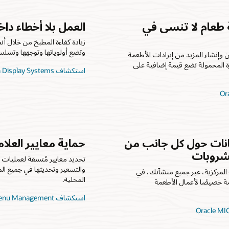
ة طعام لا تنسى في
العمل بلا أخطاء دا
زيادة كفاءة المطبخ من خلال أ
وتضع أولوياتها وتوجهها وتسلسل
وإنشاء المزيد من إيرادات الأطعمة
ة المحمولة تضع قيمة إضافية على
استكشاف Oracle MICROS Kitchen Display Systems
بيانات حول كل جانب من
حماية معايير العلا
شروبات
تحديد معايير مُتسقة لعمليات 
والتسعير وتحديثها في جميع ا
المركزية، عبر جميع منشآتك، في
المحلية.
ة خصيصًا لأعمال الأطعمة
استكشاف Oracle MICROS Enterprise Menu Management