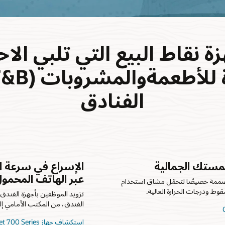
ة نقاط البيع التي تلبي الا
الفنادق
لمستك الجمالية
عبر الهاتف المحمو
 والأنيقة والمُصممة خصيصًا لتحمّل مشاق استخدام
ط ودرجات الحرارة العالية.
تزويد الموظفين بأجهزة الفندق
الفندق، من المكتب الأمامي إل
استكشاف جهاز Oracle MICROS Tablet 700 Series