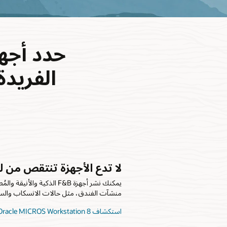
حدد أجهز
لا تدع الأجهزة تنتقص من 
يمكنك نشر أجهزة F&B الذكية
منشآت الفندق، مثل حالات الانسكاب والسقو
استكشاف Oracle MICROS Workstation 8