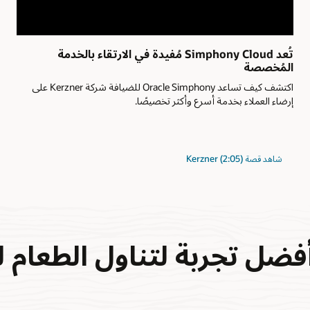
تُعد Simphony Cloud مُفيدة في الارتقاء بالخدمة
ا
المُخصصة
ق
اكتشف كيف تساعد Oracle Simphony للضيافة شركة Kerzner على
ا
إرضاء العملاء بخدمة أسرع وأكثر تخصيصًا.
ا
ذ
شاهد قصة Kerzner (2:05)
فضل تجربة لتناول الطعام ل