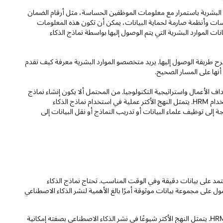
د البشرية باستمرار مع معلومات الموظفين الحساسة، مثل أرقام الضمان
ت وأنظمة صارمة لحماية البيانات، يمكن أن تكون هذه المعلومات
 الموارد البشرية التي يتم الوصول إليها بواسطة نماذج الذكاء
ح طريقة الوصول إليها. يريد متخصصو الموارد البشرية معرفة كيف تقدم
أنها على المسار الصحيح.
هداف الأعمال واستراتيجية التكنولوجيا. من المحتمل ألا يكون إنشاء نماذج
الذكاء الاصطناعي لديك أو ضبطها المسار الصحيح لمعظم حالات استخدام HRM. يتمثل النهج الأكثر عملية في استخدام نماذج الذكاء
المُضمنة في أنظمة HRM، مما يلغي الحاجة إلى توظيف علماء البيانات أو تدريب النماذج أو نقل البيانات إلى
عتمد على بيانات دقيقة وفي الوقت المناسب. تحتاج نماذج الذكاء
 على مجموعة بيانات موثوقة أمرًا بالغ الأهمية لنشر الذكاء الاصطناعي
يوجد خياران واسعان للنشر يجب مراعاتهما عند تطبيق الذكاء الاصطناعي في HRM. يتمثل النهج الأكثر شيوعًا في نشر الذكاء الاصطناعي بصفته إمكانية