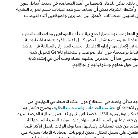
 ذلك، يمكن للذكاء الاصطناعي أيضًا المساعدة في تحديد أنماط القوى
وأنشطة الشركة. يمكن أن يساعد تتبع هذه البيانات قسم الموارد البشرية
تسهيل المحادثات الأعمق بين المديرين والموظفين أثناء تقييمات
 المعلومات باستمرار لجمع بيانات أداء الموظفين وملاحظات النظراء
م هذه المعلومات لإنشاء ملخص كامل لعمل الفرد بصفته نقطة بداية
ي إكمال مهام إدارة الأداء على تجنب الميل إلى المبالغة في التأكيد
على أهمية أحدث التجارب. بالإضافة إلى ذلك، يمكن للمديرين البدء بنقاط توضيحية حول أداء الموظف واستخدام GenAI لتحويل هذه
ها. يعني هذا أن المديرين يمكنهم قضاء وقت أقل في إنشاء كتابة
ن حول عملهم وسلوكياتهم وإنجازاتهم.
 توجد دلائل واعدة. في استطلاع حول الذكاء الاصطناعي التوليدي من
حسّنت الخدمات والمنتجات الحالية
، وصرح 45% إنهم
ن مبادرات GenAI في المزيد من فرص الابتكار. يوفر وجود الذكاء الاصطناعي في بيئة العمل الحالية الفرصة لمزيد
تعين عليهم المشاركة في مهام إدارة الموارد البشرية المستهلكة
عديد من هذه العمليات وكفاءتها، مما يوفر الوقت للعمل الأكثر قيمة.
وظفين. على سبيل المثال، يمكن لروبوتات المحادثة الإجابة بسرعة على