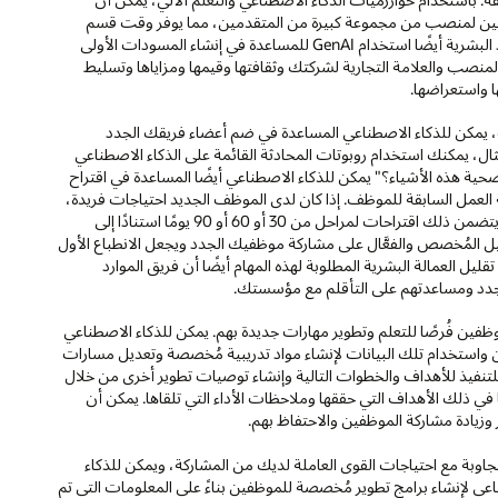
ين لمنصب من مجموعة كبيرة من المتقدمين، مما يوفر وقت قسم
الموارد البشرية والمال. في عملية التوظيف، يمكن لمتخصصي الموارد البشرية أيضًا استخدام GenAI للمساعدة في إنشاء المسودات الأولى
مات ذات الصلة حول المنصب والعلامة التجارية لشركتك وثقافتها وقيمها ومزاياها وتسليط
ا واستعراضها.
يمكن للذكاء الاصطناعي المساعدة في ضم أعضاء فريقك الجدد
ل، يمكنك استخدام روبوتات المحادثة القائمة على الذكاء الاصطناعي
ية هذه الأشياء؟" يمكن للذكاء الاصطناعي أيضًا المساعدة في اقتراح
 العمل السابقة للموظف. إذا كان لدى الموظف الجديد احتياجات فريدة،
فيمكن للذكاء الاصطناعي إنشاء تجربة تأهيل مُخصصة إليه. يمكن أن يتضمن ذلك اقتراحات لمراحل من 30 أو 60 أو 90 يومًا استنادًا إلى
ل المُخصص والفعَّال على مشاركة موظفيك الجدد ويجعل الانطباع الأول
ليل العمالة البشرية المطلوبة لهذه المهام أيضًا أن فريق الموارد
الجدد ومساعدتهم على التأقلم مع مؤسستك.
ظفين فُرصًا للتعلم وتطوير مهارات جديدة بهم. يمكن للذكاء الاصطناعي
ن واستخدام تلك البيانات لإنشاء مواد تدريبية مُخصصة وتعديل مسارات
 للتنفيذ للأهداف والخطوات التالية وإنشاء توصيات تطوير أخرى من خلال
في ذلك الأهداف التي حققها وملاحظات الأداء التي تلقاها. يمكن أن
 وزيادة مشاركة الموظفين والاحتفاظ بهم.
وبة مع احتياجات القوى العاملة لديك من المشاركة، ويمكن للذكاء
ي لإنشاء برامج تطوير مُخصصة للموظفين بناءً على المعلومات التي تم