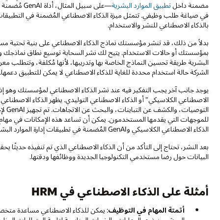
مضمنة داخل
تطبيق الموارد البشرية
—على سبيل ا
في صياغة طلب وظيفي. تتمثل ميزة الذكاء الاصطناعي المُضمنة في التطبيقات
بالذكاء الاصطناعي للنشر والاستخدام.
بدلاً من ذلك، قد تنشر مؤسستك نماذج الذكاء الاصطناعي على بنية تحتية مستن
بمؤسستك أو حالات الاستخدام. يتيح لك نشر السحابة توسيع نطاق نماذجك وتو
البشرية طريقة تحسين النماذج الخاصة بها وتدريبها، لأنها مُكلفة، وتتطلب معرف
الشركة حالة استخدام محددة للغاية للذكاء الاصطناعي لا يمكن للتطبيق دعمها.
يوجد جانب آخر يجب التفكير فيه عند نشر الذكاء الاصطناعي لمؤسستك وهو إذ
الاصطناعي الكلاسيكي" أو الذكاء الاصطناعي التوليدي. يظهر الذكاء الاصطناعي 
التوص
للموجهات التي يقدمها المستخدمون. يمكن أن تساعد هذه الإمكانات في مها
الذكاء الاصطناعي الكلاسيكي وGenAI المُضمنة في تطبيقات إدارة الموارد البشرية.
بعد النشر، تحتاج إلى التأكد من أن الذكاء الاصطناعي الذي تم تنفيذه حديثًا يح
البيانات حول رضا مستخدمي التكنولوجيا الجديدة ووظائفها ودقتها.
أمثلة على الذكاء الاصطناعي في HRM
أتمتة المهام في التوظيف
: يمكن للذكاء الاصطناعي مساعدة متخص
المرشحين ذوي المهارات والخبرات المناسبة لتلبية المتطلبات الوظيفة