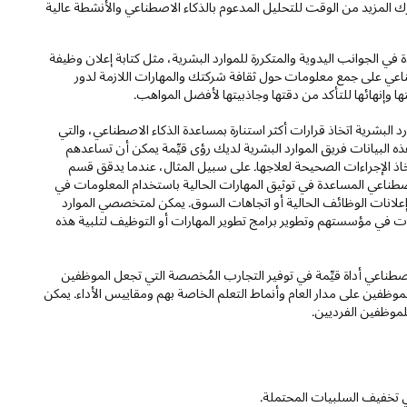
ك المزيد من الوقت للتحليل المدعوم بالذكاء الاصطناعي والأنشطة عالية
في الجوانب اليدوية والمتكررة للموارد البشرية، مثل كتابة إعلان وظيفة
ناعي على جمع معلومات حول ثقافة شركتك والمهارات اللازمة لدور
 وإنهائها للتأكد من دقتها وجاذبيتها لأفضل المواهب.
د البشرية اتخاذ قرارات أكثر استنارة بمساعدة الذكاء الاصطناعي، والتي
ه البيانات فريق الموارد البشرية لديك رؤى قيِّمة يمكن أن تساعدهم
خاذ الإجراءات الصحيحة لعلاجها. على سبيل المثال، عندما يدقق قسم
اصطناعي المساعدة في توثيق المهارات الحالية باستخدام المعلومات في
 إعلانات الوظائف الحالية أو اتجاهات السوق. يمكن لمتخصصي الموارد
ات في مؤسستهم وتطوير برامج تطوير المهارات أو التوظيف لتلبية هذه
اصطناعي أداة قيِّمة في توفير التجارب المُخصصة التي تجعل الموظفين
لموظفين على مدار العام وأنماط التعلم الخاصة بهم ومقاييس الأداء. يمكن
موظفين الفرديين.
في تخفيف السلبيات المحتملة.