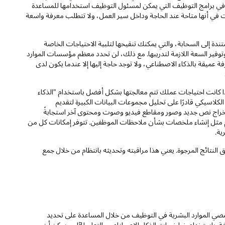
لمثال، أداة GenAI مُضمنة في برامج التوظيف التي يمكن لمسئول التوظيف استخدامها للمساعدة
 في أنها متاحة عند الحاجة وداخل سير العمل، ولا تتطلب معرفة واسعة
دة إلى السحابة، والتي يمكنك تنقيحها لتلبية الاحتياجات الخاصة
فير السعة اللازمة لتدريبها. مع ذلك، لن تحدد معظم مؤسسات الموارد
ة عميقة بالذكاء الاصطناعي، ولا توجد حاجة إليها إلا عندما يكون لدى
ا كانت احتياجات عملك تتم معالجتها بشكل أفضل باستخدام "الذكاء
الكلاسيكي قادرًا على تحليل مجموعات البيانات الكبيرة لتقديم
يات، والكشف عن التباينات، والبحث عن الاتجاهات. تم تجهيز GenAI لإخراج نص جديد وصور ومقاطع فيديو وصوت ومحتوى آخر استجابةً
م مثل إنشاء ملخصات بشأن ملاحظات الموظفين. تتوفر إمكانات كل من
قق النتائج المرجوة. يعني هذا مراقبته وتحديثه بانتظام من خلال جمع
صي الموارد البشرية في التوظيف من خلال المساعدة على تحديد
. باستخدام خوارزميات الذكاء الاصطناعي والتعلم الآلي، يمكن أن