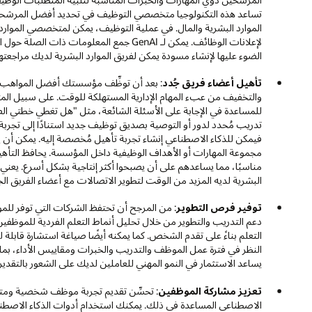
تساعد هذه التكنولوجيا متخصصي التوظيف في تحديد أفضل المرشح
لإعلانات الوظائف. يمكن لـ GenAI جمع المعلو
الضوء عليها لإنشاء مسودة يمكن لفريق الموارد البشرية لديك مراجعته
تأهيل أعضاء فريق جُدد
: بعد أن توظِّف مؤسستك أفضل المواهب، 
والتخفيف من عبء المهام الإدارية المستهلكة للوقت. على سبيل المثا
للمساعدة في الإجابة على الأسئلة الشائعة، مثل "هل تغطي خطتي الصح
تدريب مُحدد لدور أو التوصية بصديق توظيف جديد استنادًا إلى تجربة
مجموعة المهارات أو الأهداف الوظيفية داخل المؤسسة. يحافظ التأهي
مناسبًا، مما يساعدهم على أن يصبحوا أكثر إنتاجية بشكل أسرع. يعني تق
البشرية لديه المزيد من الوقت لتطوير الاتصالات مع أعضاء الفريق 
توفير فرص التطوير
: من المرجح أن تحتفظ الشركات التي توفر للمو
دعم التدريب والتطوير من خلال تحليل أنماط التعلم الفردية للموظفي
التعلم بناءً على تقدم الشخص. كما يمكنه أيضًا صياغة استشارة قابلة
النظر في فترة عمل الموظف والتدريب والخبرات ومقاييس الأداء، بما 
يساعد الاستثمار في النمو المهني للعاملين لديك على الشعور بالتقدير
تعزيز مشاركة الموظفين
: تحسِّن تقديم تجربة موظف شخصية ومتجا
الاصطناعي المساعدة في ذلك. يمكنك استخدام أدوات الذكاء الاصطناع