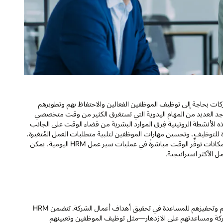
شركات بحاجة إلى توظيف الموظفين الفعالين والاحتفاظ بهم وتطويرهم
مكنهم المساعدة في تحقيق أهداف الأعمال العامة. لكن داخل HRM، توجد العديد من المهام اليدوية التي تستغرق الكثير من وقت متخصصي
ذه الأنشطة الروتينية فِرق الموارد البشرية من قضاء الوقت على الجانب
يدة للتوظيف، وتحسين مهارات الموظفين لتلبية متطلبات العمل المُتغيرة،
وتدريب المديرين على طريقة إجراء مراجعات أداء أكثر جدوى. من خلال تقديم إمكانات توفِّر الوقت مباشرةً في عمليات سير عمل HRM اليومية، يمكن
ل الأكثر استراتيجية.
تمثل إدارة الموارد البشرية (HRM) النهج الاستراتيجي لتعيين الموظفين ودعمهم وتحفيزهم للمساعدة في تحقيق أهداف أعمال الشركة. تتضمن HRM
شركة ومساعدتهم على الازدهار—مثل توظيف الموظفين وتعيينهم