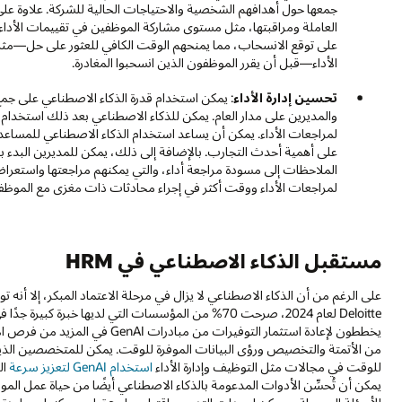
جمعها حول أهدافهم الشخصية والاحتياجات الحالية للشركة. علاوة على
العاملة ومراقبتها، مثل مستوى مشاركة الموظفين في تقييمات الأداء 
على توقع الانسحاب، مما يمنحهم الوقت الكافي للعثور على حل—مثل 
الأداء—قبل أن يقرر الموظفون الذين انسحبوا المغادرة.
تحسين إدارة الأداء
: يمكن استخدام قدرة الذكاء الاصطناعي على جمع
والمديرين على مدار العام. يمكن للذكاء الاصطناعي بعد ذلك استخدا
لمراجعات الأداء. يمكن أن يساعد استخدام الذكاء الاصطناعي للمساعدة ف
الملاحظات إلى مسودة مراجعة أداء، والتي يمكنهم مراجعتها واستعراض
لمراجعات الأداء ووقت أكثر في إجراء محادثات ذات مغزى مع الموظفي
مستقبل الذكاء الاصطناعي في HRM
على الرغم من أن الذكاء الاصطناعي لا يزال في مرحلة الاعتماد المبكر، إلا أنه
Deloitte لعام 2024، صرحت 70% من المؤسسات التي لديها خبرة كبيرة جدًا في GenAI أنها
يخططون لإعادة استثمار التوفيرات م
من الأتمتة والتخصيص ورؤى البيانات الموفرة للوقت. يمكن للمتخصصين الذين ي
للوقت في مجالات مثل التوظيف وإدارة الأداء
استخدام GenAI لتعزيز سرعة
ال
يمكن أن تُحسِّن الأدوات المدعومة بالذكاء الاصطناعي أيضًا من حياة عمل الم