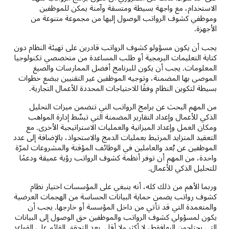
الاستخدام، مع واجهة بسيطة ومتسقة وآمنة يمكن للموظفين
وموظفي كشوف الرواتب الوصول إليها من مجموعة متنوعة من
الأجهزة.
يجب أن يكون مسؤولو كشوف الرواتب قادرين على تهيئة النظام دون
كتابة التعليمات البرمجية أو طلب المساعدة من متخصصي تكنولوجيا
المعلومات. يجب أن يكون للبرنامج أفضل الممارسات والصيغ
الموصى بها المضمنة، وتوجيه الموظفين غير التقنيين ببضع خطوات
بسيطة لتكوين النظام وفقًا للاحتياجات المحددة للأعمال التجارية.
من المهم البحث عن برامج الرواتب التي تتضمن ميزات التحليل
الذكي للأعمال وإعداد التقارير المضمنة التي تبسِّط إدارة المواهب
ومكان العمل وإعداد الميزانية والعمليات الاستراتيجية الأخرى. مع
التعقيد المتزايد المرتبط بعمليات الدمج والاستحواذ، بالإضافة إلى عدد
الموظفين عن بُعد والعاملين في الوظائف المؤقتة والمشروعات لمرّة
واحدة، من المهم أن توفر أنظمة كشوف الرواتب رؤية عميقة ودعمًا
للتحليل الذكي للأعمال.
وربما الأهم من ذلك كله، أنه ينبغي على المؤسسات اختيار نظام
كشوف رواتب يضمن حماية البيانات الحساسة من الهجمات العرضية
والمتعمدة التي قد تأتي من داخل المؤسسة أو خارجها. يجب أن
يكون لمسؤولي كشوف الرواتب والموظفين حق الوصول إلى البيانات
التي يحتاجون إليهافقط، لا أكثر ولا أقل. يعد التحقق القائم على القواعد