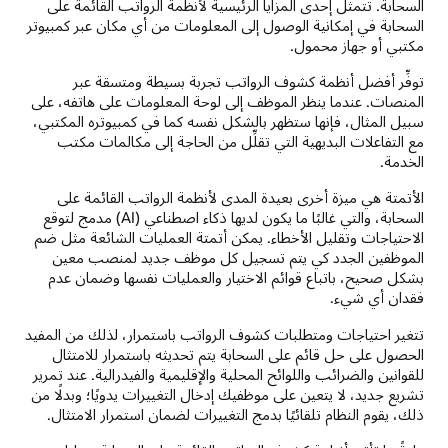
السحابة. تتمثل إحدى المزايا الرئيسية لأنظمة الرواتب القائمة على
السحابة في إمكانية الوصول إلى المعلومات من أي مكان عبر كمبيوتر
مكتبي أو جهاز محمول.
توفِّر أفضل أنظمة كشوف الرواتب تجربة بسيطة ومتسقة عبر
المنصات. عندما ينظر الموظف إلى لوحة المعلومات على هاتفه، على
سبيل المثال، فإنها ستظهر بالشكل نفسه كما في كمبيوتره المكتبي،
مع التفاعلات البديهية التي تقلِّل من الحاجة إلى مكالمات مكتب
الخدمة.
الأتمتة هي ميزة أخرى بعيدة المدى لأنظمة الرواتب القائمة على
السحابة، والتي غالبًا ما يكون لديها ذكاء اصطناعي (AI) مدمج لتوقع
الاحتياجات وتقليل الأخطاء. يمكن أتمتة العمليات الشائعة مثل ضم
الموظفين الجدد كي يتم تسجيل كل موظف جديد لمنصب معين
بشكل صحيح، باتباع قوائم الاختيار والعمليات نفسها وضمان عدم
فقدان أي شيء.
تتغير احتياجات ومتطلبات كشوف الرواتب باستمرار، لذلك من المفيد
الحصول على حل قائم على السحابة يتم تحديثه باستمرار للامتثال
للقوانين والضرائب واللوائح المحلية والإقليمية والفيدرالية. عند تمرير
تشريع جديد، لا يتعين على موظفيك إدخال التغييرات يدويًا؛ وبدلًا من
ذلك، يقوم النظام تلقائيًا بدمج التغييرات لضمان استمرار الامتثال.