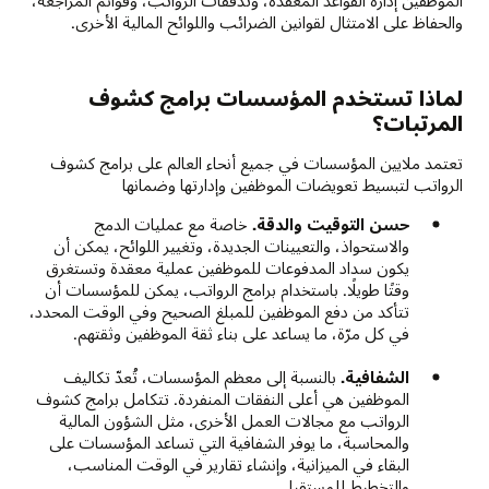
الموظفين إدارة القواعد المعقدة، وتدفقات الرواتب، وقوائم المراجعة،
والحفاظ على الامتثال لقوانين الضرائب واللوائح المالية الأخرى.
لماذا تستخدم المؤسسات برامج كشوف
المرتبات؟
تعتمد ملايين المؤسسات في جميع أنحاء العالم على برامج كشوف
الرواتب لتبسيط تعويضات الموظفين وإدارتها وضمانها
حسن التوقيت والدقة.
خاصة مع عمليات الدمج
والاستحواذ، والتعيينات الجديدة، وتغيير اللوائح، يمكن أن
يكون سداد المدفوعات للموظفين عملية معقدة وتستغرق
وقتًا طويلًا. باستخدام برامج الرواتب، يمكن للمؤسسات أن
تتأكد من دفع الموظفين للمبلغ الصحيح وفي الوقت المحدد،
في كل مرّة، ما يساعد على بناء ثقة الموظفين وثقتهم.
الشفافية.
بالنسبة إلى معظم المؤسسات، تُعدّ تكاليف
الموظفين هي أعلى النفقات المنفردة. تتكامل برامج كشوف
الرواتب مع مجالات العمل الأخرى، مثل الشؤون المالية
والمحاسبة، ما يوفر الشفافية التي تساعد المؤسسات على
البقاء في الميزانية، وإنشاء تقارير في الوقت المناسب،
والتخطيط للمستقبل.