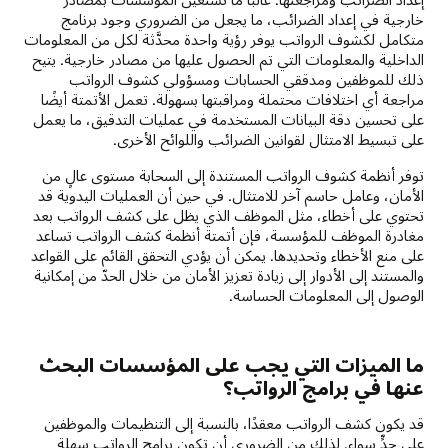
خارجية في إعداد الضرائب، ما يجعل من الضروري وجود برنامج
متكامل لكشوف الرواتب يوفر رؤية واحدة محدَّثة لكل من المعلومات
الداخلية والمعلومات التي تم الحصول عليها من مصادر خارجية. يتيح
ذلك للموظفين ومدققي الحسابات ومسؤولي كشوف الرواتب
مراجعة أي اختلافات محتملة ومراقبتها بسهولة. تعمل الأتمتة أيضًا
على تحسين دقة البيانات المستخدمة في عمليات التدقيق، ما يعمل
على تبسيط الامتثال لقوانين الضرائب واللوائح الأخرى.
توفر أنظمة كشوف الرواتب المستندة إلى السحابة مستوى عالٍ من
الأمان، وعامل حاسم آخر للامتثال. في حين أن العمليات اليدوية قد
تحتوي على أخطاء، مثل الموظف الذي يظل على كشف الرواتب بعد
مغادرة الموظف للمؤسسة، فإن أتمتة أنظمة كشف الرواتب تساعد
على منع الأخطاء وتحديدها. يمكن أن يؤدي التحقق القائم على القواعد
والمستند إلى الأدوار إلى زيادة تعزيز الأمان من خلال الحدّ من إمكانية
الوصول إلى المعلومات الحساسة.
ما الميزات التي يجب على المؤسسات البحث
عنها في برامج الرواتب؟
قد يكون كشف الرواتب معقدًا، بالنسبة إلى التنظيمات والموظفين
على حدٍّ سواء. لذلك من الضروري أن تكون برامج الرواتب سهلة