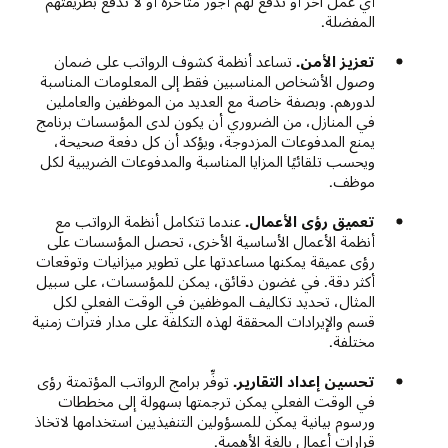
أي عمل آخر أو تُدفع لهم أجور متأخرة أو لا تُدفع بطريقتهم
المفضلة.
تعزيز الأمن.
تساعد أنظمة كشوف الرواتب على ضمان
وصول الأشخاص المناسبين فقط إلى المعلومات المناسبة
لدورهم. وبصفة خاصة مع العديد من الموظفين والعاملين
في المنازل، من الضروري أن يكون لدى المؤسسات برنامج
يمنع المدفوعات المزدوجة، ويؤكد أن كل دفعة صحيحة،
ويحسب تلقائيًا المزايا المناسبة والمدفوعات الضريبية لكل
موظف.
تعميق رؤى الأعمال.
عندما تتكامل أنظمة الرواتب مع
أنظمة الأعمال الأساسية الأخرى، تحصل المؤسسات على
رؤى عميقة يمكنها مساعدتها على تطوير ميزانيات وتوقعات
أكثر دقة. في غضون دقائق، يمكن للمؤسسات، على سبيل
المثال، تحديد تكاليف الموظفين في الوقت الفعلي لكل
قسم والإيرادات المحققة لهذه التكلفة على مدار فترات زمنية
مختلفة.
تحسين إعداد التقارير.
توفِّر برامج الرواتب المؤتمتة رؤى
في الوقت الفعلي يمكن ترجمتها بسهولة إلى مخططات
ورسوم بيانية يمكن للمسؤولين التنفيذيين استخدامها لاتخاذ
قرارات أعمال بالغة الأهمية.