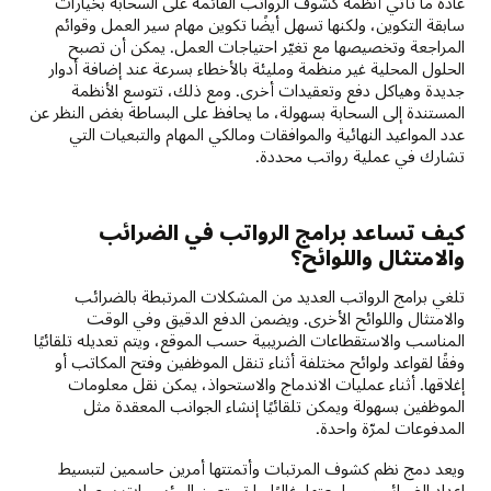
عادةً ما تأتي أنظمة كشوف الرواتب القائمة على السحابة بخيارات
سابقة التكوين، ولكنها تسهل أيضًا تكوين مهام سير العمل وقوائم
المراجعة وتخصيصها مع تغيّر احتياجات العمل. يمكن أن تصبح
الحلول المحلية غير منظمة ومليئة بالأخطاء بسرعة عند إضافة أدوار
جديدة وهياكل دفع وتعقيدات أخرى. ومع ذلك، تتوسع الأنظمة
المستندة إلى السحابة بسهولة، ما يحافظ على البساطة بغض النظر عن
عدد المواعيد النهائية والموافقات ومالكي المهام والتبعيات التي
تشارك في عملية رواتب محددة.
كيف تساعد برامج الرواتب في الضرائب
والامتثال واللوائح؟
تلغي برامج الرواتب العديد من المشكلات المرتبطة بالضرائب
والامتثال واللوائح الأخرى. ويضمن الدفع الدقيق وفي الوقت
المناسب والاستقطاعات الضريبية حسب الموقع، ويتم تعديله تلقائيًا
وفقًا لقواعد ولوائح مختلفة أثناء تنقل الموظفين وفتح المكاتب أو
إغلاقها. أثناء عمليات الاندماج والاستحواذ، يمكن نقل معلومات
الموظفين بسهولة ويمكن تلقائيًا إنشاء الجوانب المعقدة مثل
المدفوعات لمرّة واحدة.
ويعد دمج نظم كشوف المرتبات وأتمتتها أمرين حاسمين لتبسيط
إعداد الضرائب ومراجعتها. غالبًا ما تستعين المؤسسات بمصادر