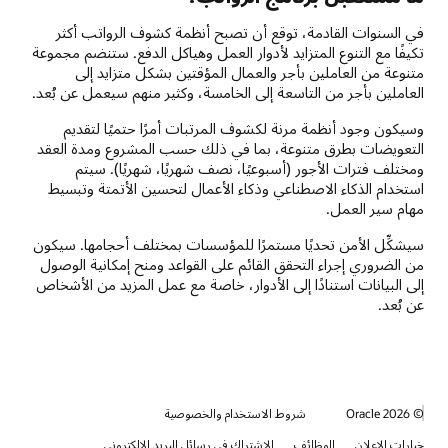
في السنوات القادمة، توقع أن تصبح أنظمة كشوف الرواتب أكثر
تكيفًا مع التنوع المتزايد لأدوار العمل وهياكل الدفع. ستنضم مجموعة
متنوعة من العاملين بأجر والعمال المؤقتين بشكل متزايد إلى
العاملين بأجر من التاسعة إلى الخامسة، وكثير منهم سيعمل عن بُعد.
وسيكون وجود أنظمة مرنة لكشوف المرتبات أمرًا حتميًا لتقديم
التعويضات بطرق متنوعة، بما في ذلك حسب المشروع ومدة العقد
ومختلف فترات الأجور (أسبوعيًا، نصف شهريًا، شهريًا). سيتم
استخدام الذكاء الاصطناعي وذكاء الأعمال لتحسين الأتمتة وتبسيط
مهام سير العمل.
سيشكِّل الأمن تحديًا مستمرًا للمؤسسات بمختلف أحجامها. سيكون
من الضروري إجراء التحقق القائم على القواعد ومنح إمكانية الوصول
إلى البيانات استنادًا إلى الأدوار، خاصة مع عمل المزيد من الأشخاص
عن بُعد.
© 2026 Oracle
شروط الاستخدام والخصوصية
خيارات الإعلان
الوظائف
الاشتراك في رسائل البريد الإلكتروني