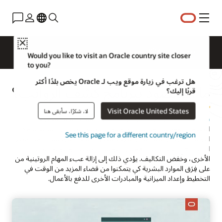
القائمة
Close
نظرة عامة
HCM للمجالات
الحلول
ما الجديد؟
Would you like to visit an Oracle country site closer
to you?
هل ترغب في زيارة موقع ويب لـ Oracle يخص بلدًا أكثر
ما المقصود ببرنامج كشف الرواتب؟
قربًا إليك؟
Visit Oracle United States
لا، شكرًا، سأبقى هنا
برنامج Payroll‏
هو حل داخلي أو قائم على السحابة يدير المدفوعات
المقدمة للموظفين ويحتفظ بها ويقوم بأتمتتها. يمكن أن تساعد برامج
See this page for a different country/region
الرواتب القوية والمتكاملة والمهيأة بشكل صحيح المؤسسات من جميع
الأحجام في الحفاظ على الامتثال لقوانين الضرائب واللوائح المالية
الأخرى، وخفض التكاليف. يؤدي ذلك إلى إزالة عبء المهام الروتينية من
على فِرَق الموارد البشرية كي يتمكنوا من قضاء المزيد من الوقت في
التخطيط وإعداد الميزانية والمبادرات الأخرى للدفع بالأعمال.