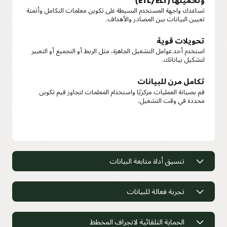
وتحميلها (ETL/ELT)
تساعدك واجهة المستخدم البسيطة على تكوين معلمات التكامل وأتمتة
تعيين البيانات بين المصادر والأهداف.
تحويلات قوية
استخدم أحد عوامل التشغيل الجاهزة، مثل الربط أو التجميع أو التعبير
لتشكيل بياناتك.
تكامل مرن للبيانات
قم بصيانة العمليات مركزيًا واستخدام المعلمات لتجاوز قيم تكوين
محددة في وقت التشغيل.
تنسيق أداة متابعة البيانات
إنشاء عمليات تنسيق معقدة للبيانات
لتحميل بحيرات البيانات ومستودعات
تجربة فعالة للبيانات
البيانات
تجربة فعالة للبيانات
حدد تدفقات التنسيق بصريًا في واجهة سهلة الاستخدام وقم بإدارة
الحماية التلقائية لانجراف المخطط
المعاينة المرئية للبيانات
التبعيات تلقائيًا بين عمليات التشغيل المتوازية في كيانات البيانات.