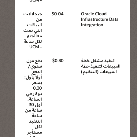
Oracle Cloud
$0.04
جيجابايت
Infrastructure Data
من
Integration
البيانات
التي تمت
معالجتها
لكل ساعة
- UCM
تنفيذ مشغل خطة
$0.30
دفع مرن
المبيعات لتنفيذ خطة
سنوي/
المبيعات (التنظيم)
الدفع
أولاً بأول:
بسعر
0.30
دولار في
الساعة.
أول 30
ساعة من
ساعة
التنفيذ
لكل
مستأجر