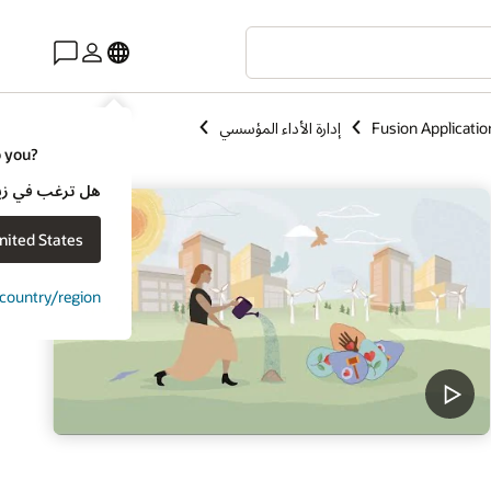
Fusion Applicatio
إدارة الأداء المؤسسي
o you?
هل ترغب في زيارة موقع ويب لـ e
nited States
t country/region