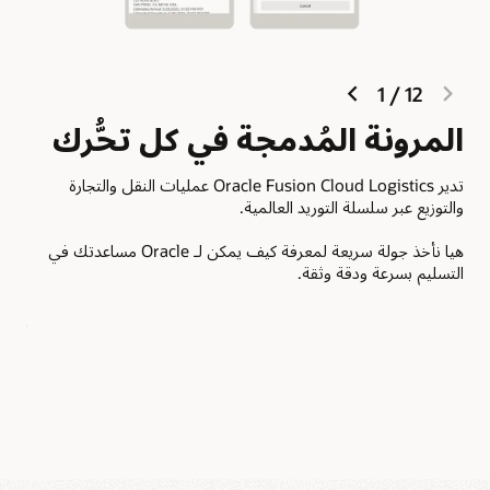
والناقل.
next
previous
1
/
12
slide
slide
تن
المرونة المُدمجة في كل تحُّرك
تدير Oracle Fusion Cloud Logistics عمليات النقل والتجارة
النق
والتوزيع عبر سلسلة التوريد العالمية.
تدعم
هيا نأخذ جولة سريعة لمعرفة كيف يمكن لـ Oracle مساعدتك في
لدمج
التسليم بسرعة ودقة وثقة.
وإدا
إدار