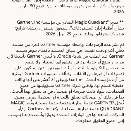
جونز، وأوسكار سانشيز ودوران، وماناف جاين؛ بتاريخ 30 مارس
2026.
** تقرير "Magic Quadrant الصادر عن مؤسسة Gartner, Inc
بشأن أنظمة إدارة المستودعات"، سيمون تنستول، ريشابه نارانج؛
فيديريكا ستوفانو، وذلك بتاريخ 29 أبريل 2026.
تم نشر هذه الرسومات بواسطة مؤسسة Gartner كجزء من مستند
بحثي أكبر ويجب تقييمه في سياق المستند بأكمله.‬ يتوفر مستند
Gartner عند الطلب من شركة Oracle. ‏‫لا تُبدي Gartner تأييدها لأي
مورد أو منتج أو خدمة ترد في منشوراتها البحثية، ولا تنصح
مستخدمي التكنولوجيا باختيار أولئك الموردين الذين يملكون أعلى
تصنيفات أو غيرها من الألقاب.‬ وتتألف منشورات Gartner البحثية
من آراء مؤسسة أبحاث Gartner وينبغي ألا تُفسَّر على أنها بيانات
حقيقية مُسلّم بها. وتخلي شركة Gartner مسؤوليتها عن جميع
الضمانات، سواء كانت صريحة أو ضمنية، في ما يتعلق بهذا البحث،
بما في ذلك أي ضمانات تتعلق بالتجارة أو الملاءمة لغرض معين.
تُمثل GARTNER علامة تجارية وعلامة خدمة مسجّلة وتُعد MAGIC
QUADRANT علامة تجارية مسجلة لشركة Gartner، Inc. و/أو
الشركات التابعة لها في الولايات المتحدة ودوليًا وتُستخدم هنا بموجب
إذن. جميع الحقوق محفوظة.