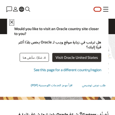
القائمة
Close
إدارة سلسلة التوريدات للصناعات
ما الجديد؟
رؤى الأعمال
Would you like to visit an Oracle country site closer
to you?
هل ترغب في زيارة موقع ويب لـ Oracle يخص بلدًا أكثر
إدارة المستودعات
قربًا إليك؟
Visit Oracle United States
لا، شكرًا، سأبقى هنا
قم بتحويل عمليات المستودع لمواجهة تحديات السوق القائمة على الطلب اليوم،
ونجاح إدارة عمليات الاستيفاء المعقدة، واكتساب رؤية إجمالية للمخزون - من
See this page for a different country/region
مركز التوزيع إلى صف المتجر.
طلب عرض توضيحي
اقرأ موجز الخدمات اللوجستية (PDF)
®
تُضنِّف Gartner
شركة Oracle باعتبارها شركة رائدة في