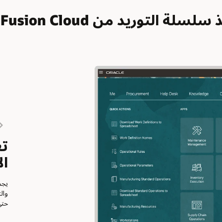
ريد من Oracle Fusion Cloud
تع
ال
وال
حتى مر