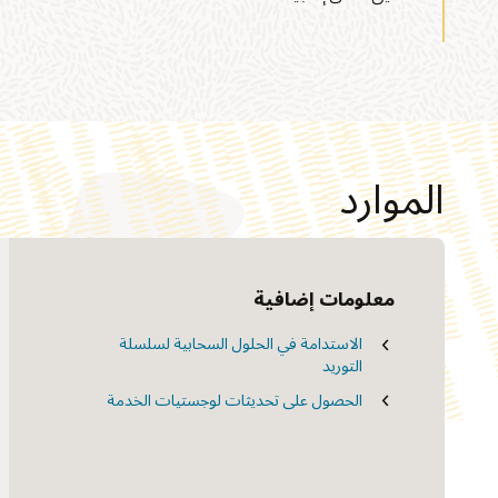
الموارد
معلومات إضافية
تدريب وشهادات Cloud SCM
خدمات الترحيل "التحليق إلى السحابة"
الاستدامة في الحلول السحابية لسلسلة
التوريد
تعلم Oracle المُوجه
الاستشارات
الحصول على تحديثات لوجستيات الخدمة
العثور على شريك