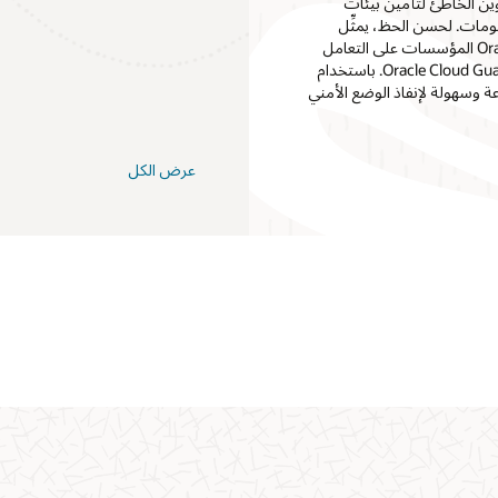
"التكوين الخاطئ لتأمين بيئات
كبار مسؤولي أمن المعلومات. لحسن الحظ، يمثِّل
"التكوين الخاطئ للتأمين" تحديًا تساعد Oracle Cloud Infrastructure (OCI) المؤسسات على التعامل
معه بشكل مباشر بفضل التكامل الأخير بين Oracle Security Zones وOracle Cloud Guard. باستخدام
ين بسرعة وسهولة لإنفاذ الوضع الأمني
عرض الكل