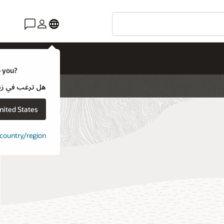
o you?
هل ترغب في زيارة موقع ويب لـ e
nited States
t country/region