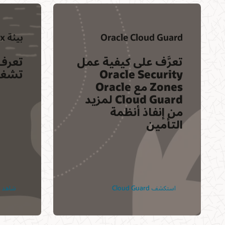
Oracle Cloud Guard
بيئة Autonomous Linux
تعرَّف على كيفية عمل
تعرف 
Oracle Security
تشغيل
Zones مع Oracle
Cloud Guard لمزيد
من إنفاذ أنظمة
التأمين
استكشف Cloud Guard
شاهد ال