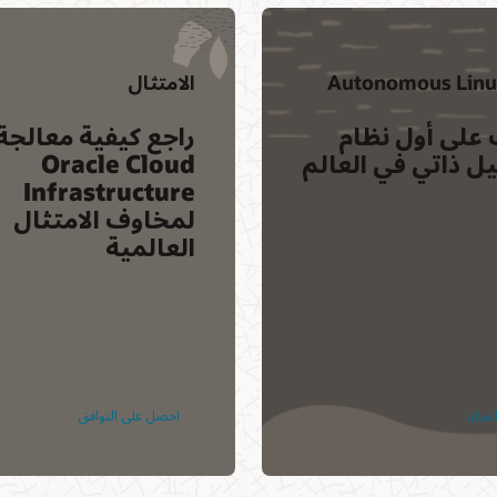
الامتثال
على أول نظام
راجع كيفية معالجة
 ذاتي في العالم
Oracle Cloud
Infrastructure
لمخاوف الامتثال
العالمية
مزايا
احصل على التوافق