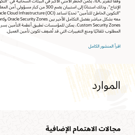
وفقًا لتقرير IDC، يكمن الخطر الأمني الأكبر في البيئات السحابية في 
الإنتاج"، وذلك استنادًا إلى استبيان يضم 300 من 
Custom Security Zones، يمكن للمؤسسات تطبيق أنظمة التأم
المطلوب تلقائيًا ومنع التغييرات التي قد تُضعِف تكوين تأمين العميل.
اقرأ المنشور الكامل
الموارد
التسعير
الأسئلة الشائعة
مجالات الاهتمام الإضافية