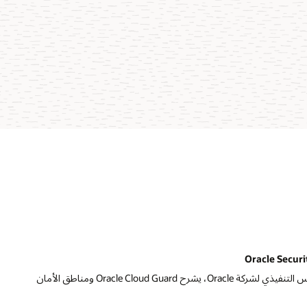
شاهد كلاي ماجويرك، نائب الرئيس التنفيذي لشركة Oracle، يشرح Oracle Cloud Guard ومناطق الأمان