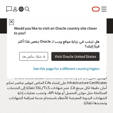
القائمة
Close
نظرة عامة
Cloud Security Services
التسعير
الوثائق
Would you like to visit an Oracle country site closer
to you?
هل ترغب في زيارة موقع ويب لـ Oracle يخص بلدًا أكثر
شهادات Oracle Cloud
قربًا إليك؟
Infrastructure
Visit Oracle United States
لا، شكرًا، سأبقى هنا
يمكنك بسهولة إنشاء شهادات طبقة المقابس الآمنة/أمان طبقة النقل
See this page for a different country/region
(SSL/TLS) المتوفرة في Oracle Cloud ونشرها وإدارتها. في التدرج
الهرمي المرن لـ Certificate Authority (CA)، تساعد Oracle Cloud
Infrastructure Certificates على إنشاء CAs الخاص لتوفير عناصر تحكم
أمان دقيقة لكل مرجع CA. نشر شهادات SSL/TLS تلقائيًا إلى الخدمات
المتكاملة مثل موازن التحميل أو بوابة API، وتجنب عمليات إدارة
الشهادات اليدوية المعرضة للأخطاء باستخدام خدمة لمراقبة الشهادات
وتجديدها تلقائيًا.