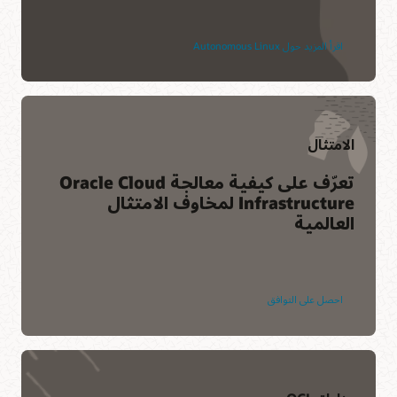
اقرأ المزيد حول Autonomous Linux
الامتثال
تعرّف على كيفية معالجة Oracle Cloud
Infrastructure لمخاوف الامتثال
العالمية
احصل على التوافق