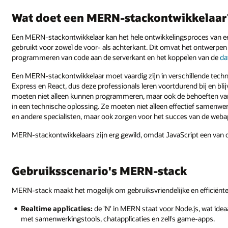
Wat doet een MERN-stackontwikkelaar
Een MERN-stackontwikkelaar kan het hele ontwikkelingsproces van een
gebruikt voor zowel de voor- als achterkant. Dit omvat het ontwerpen
programmeren van code aan de serverkant en het koppelen van de
da
Een MERN-stackontwikkelaar moet vaardig zijn in verschillende tec
Express en React, dus deze professionals leren voortdurend bij en 
moeten niet alleen kunnen programmeren, maar ook de behoeften v
in een technische oplossing. Ze moeten niet alleen effectief samenwe
en andere specialisten, maar ook zorgen voor het succes van de webap
MERN-stackontwikkelaars zijn erg gewild, omdat JavaScript een van d
Gebruiksscenario's MERN-stack
MERN-stack maakt het mogelijk om gebruiksvriendelijke en efficiënte a
Realtime applicaties:
de 'N' in MERN staat voor Node.js, wat idea
met samenwerkingstools, chatapplicaties en zelfs game-apps.