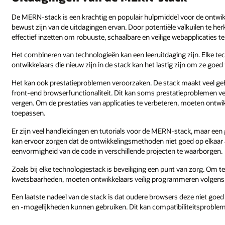
De MERN-stack is een krachtig en populair hulpmiddel voor de ontwik
bewust zijn van de uitdagingen ervan. Door potentiële valkuilen te 
effectief inzetten om robuuste, schaalbare en veilige webapplicaties t
Het combineren van technologieën kan een leeruitdaging zijn. Elke tec
ontwikkelaars die nieuw zijn in de stack kan het lastig zijn om ze goed 
Het kan ook prestatieproblemen veroorzaken. De stack maakt veel gebr
front-end browserfunctionaliteit. Dit kan soms prestatieproblemen ve
vergen. Om de prestaties van applicaties te verbeteren, moeten ontwik
toepassen.
Er zijn veel handleidingen en tutorials voor de MERN-stack, maar ee
kan ervoor zorgen dat de ontwikkelingsmethoden niet goed op elkaar a
eenvormigheid van de code in verschillende projecten te waarborgen.
Zoals bij elke technologiestack is beveiliging een punt van zorg. O
kwetsbaarheden, moeten ontwikkelaars veilig programmeren volgens de
Een laatste nadeel van de stack is dat oudere browsers deze niet goe
en -mogelijkheden kunnen gebruiken. Dit kan compatibiliteitsproblem