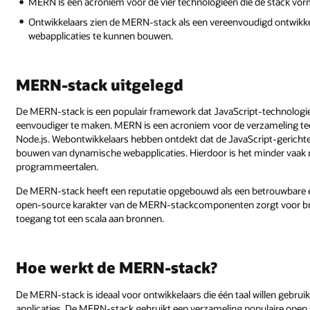
MERN is een acroniem voor de vier technologieën die de stack vo
Ontwikkelaars zien de MERN-stack als een vereenvoudigd ontwikke
webapplicaties te kunnen bouwen.
MERN-stack uitgelegd
De MERN-stack is een populair framework dat JavaScript-technologie
eenvoudiger te maken. MERN is een acroniem voor de verzameling te
Node.js. Webontwikkelaars hebben ontdekt dat de JavaScript-gerich
bouwen van dynamische webapplicaties. Hierdoor is het minder vaak n
programmeertalen.
De MERN-stack heeft een reputatie opgebouwd als een betrouwbare en
open-source karakter van de MERN-stackcomponenten zorgt voor br
toegang tot een scala aan bronnen.
Hoe werkt de MERN-stack?
De MERN-stack is ideaal voor ontwikkelaars die één taal willen gebrui
applicaties. De MERN-stack gebruikt een verzameling populaire open 