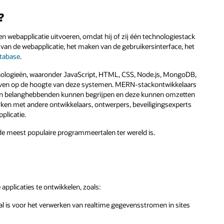
?
 webapplicatie uitvoeren, omdat hij of zij één technologiestack
 van de webapplicatie, het maken van de gebruikersinterface, het
tabase
.
hnologieën, waaronder JavaScript, HTML, CSS, Node.js, MongoDB,
blijven op de hoogte van deze systemen. MERN-stackontwikkelaars
an belanghebbenden kunnen begrijpen en deze kunnen omzetten
rken met andere ontwikkelaars, ontwerpers, beveiligingsexperts
plicatie.
e meest populaire programmeertalen ter wereld is.
pplicaties te ontwikkelen, zoals:
al is voor het verwerken van realtime gegevensstromen in sites