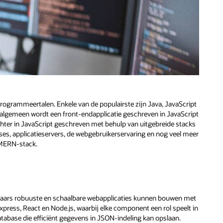
ogrammeertalen. Enkele van de populairste zijn Java, JavaScript
 algemeen wordt een front-endapplicatie geschreven in JavaScript
chter in JavaScript geschreven met behulp van uitgebreide stacks
ses, applicatieservers, de webgebruikerservaring en nog veel meer
 MERN-stack.
aars robuuste en schaalbare webapplicaties kunnen bouwen met
ress, React en Node.js, waarbij elke component een rol speelt in
base die efficiënt gegevens in JSON-indeling kan opslaan.