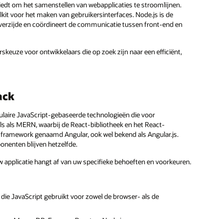
iedt om het samenstellen van webapplicaties te stroomlijnen.
lkit voor het maken van gebruikersinterfaces. Node.js is de
verzijde en coördineert de communicatie tussen front-end en
uze voor ontwikkelaars die op zoek zijn naar een efficiënt,
ack
aire JavaScript-gebaseerde technologieën die voor
ls als MERN, waarbij de React-bibliotheek en het React-
ramework genaamd Angular, ook wel bekend als Angular.js.
onenten blijven hetzelfde.
 applicatie hangt af van uw specifieke behoeften en voorkeuren.
ie JavaScript gebruikt voor zowel de browser- als de