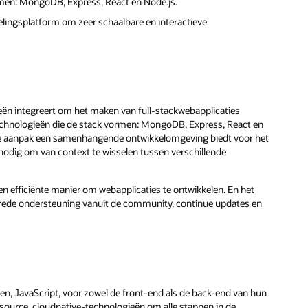
rmen: MongoDB, Express, React en Node.js.
lingsplatform om zeer schaalbare en interactieve
ën integreert om het maken van full-stackwebapplicaties
chnologieën die de stack vormen: MongoDB, Express, React en
te aanpak een samenhangende ontwikkelomgeving biedt voor het
odig om van context te wisselen tussen verschillende
 efficiënte manier om webapplicaties te ontwikkelen. En het
ede ondersteuning vanuit de community, continue updates en
ken, JavaScript, voor zowel de front-end als de back-end van hun
source, cloudnative-technologieën om alle stappen in de