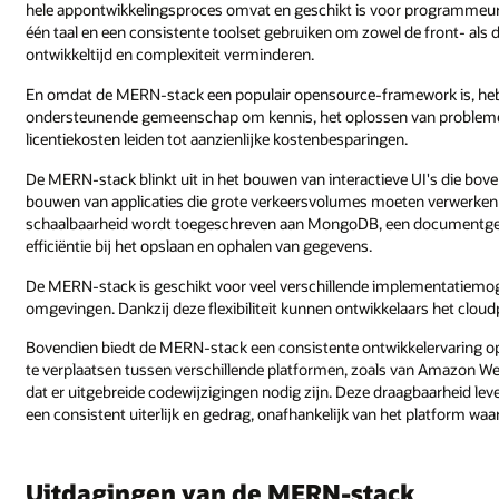
hele appontwikkelingsproces omvat en geschikt is voor programmeur
één taal en een consistente toolset gebruiken om zowel de front- als 
ontwikkeltijd en complexiteit verminderen.
En omdat de MERN-stack een populair opensource-framework is, heb
ondersteunende gemeenschap om kennis, het oplossen van problemen 
licentiekosten leiden tot aanzienlijke kostenbesparingen.
De MERN-stack blinkt uit in het bouwen van interactieve UI's die bove
bouwen van applicaties die grote verkeersvolumes moeten verwerken 
schaalbaarheid wordt toegeschreven aan MongoDB, een documentgeor
efficiëntie bij het opslaan en ophalen van gegevens.
De MERN-stack is geschikt voor veel verschillende implementatiemo
omgevingen. Dankzij deze flexibiliteit kunnen ontwikkelaars het cloudp
Bovendien biedt de MERN-stack een consistente ontwikkelervaring op 
te verplaatsen tussen verschillende platformen, zoals van Amazon We
dat er uitgebreide codewijzigingen nodig zijn. Deze draagbaarheid lev
een consistent uiterlijk en gedrag, onafhankelijk van het platform waar
Uitdagingen van de MERN-stack