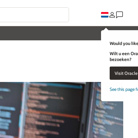
Would you like
Wilt u een Ora
bezoeken?
Visit Oracl
See this page f