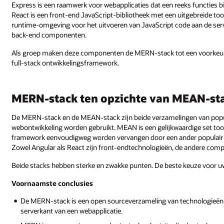
Express is een raamwerk voor webapplicaties dat een reeks functies b
React is een front-end JavaScript-bibliotheek met een uitgebreide too
runtime-omgeving voor het uitvoeren van JavaScript code aan de ser
back-end componenten.
Als groep maken deze componenten de MERN-stack tot een voorkeurske
full-stack ontwikkelingsframework.
MERN-stack ten opzichte van MEAN-st
De MERN-stack en de MEAN-stack zijn beide verzamelingen van popul
webontwikkeling worden gebruikt. MEAN is een gelijkwaardige set too
framework eenvoudigweg worden vervangen door een ander populair f
Zowel Angular als React zijn front-endtechnologieën, de andere comp
Beide stacks hebben sterke en zwakke punten. De beste keuze voor uw
Voornaamste conclusies
De MERN-stack is een open sourceverzameling van technologieën d
serverkant van een webapplicatie.