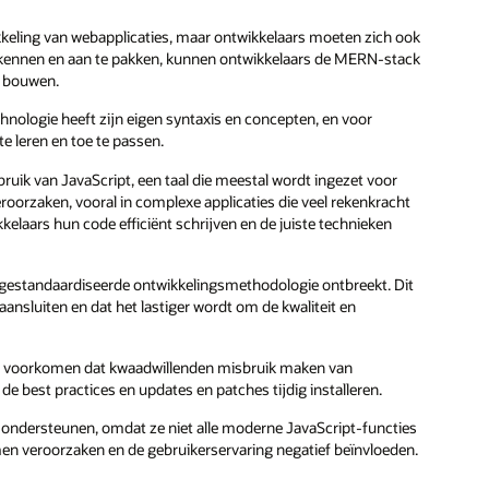
keling van webapplicaties, maar ontwikkelaars moeten zich ook
herkennen en aan te pakken, kunnen ontwikkelaars de MERN-stack
e bouwen.
hnologie heeft zijn eigen syntaxis en concepten, en voor
te leren en toe te passen.
uik van JavaScript, een taal die meestal wordt ingezet voor
roorzaken, vooral in complexe applicaties die veel rekenkracht
kelaars hun code efficiënt schrijven en de juiste technieken
n gestandaardiseerde ontwikkelingsmethodologie ontbreekt. Dit
ansluiten en dat het lastiger wordt om de kwaliteit en
m te voorkomen dat kwaadwillenden misbruik maken van
 best practices en updates en patches tijdig installeren.
d ondersteunen, omdat ze niet alle moderne JavaScript-functies
en veroorzaken en de gebruikerservaring negatief beïnvloeden.