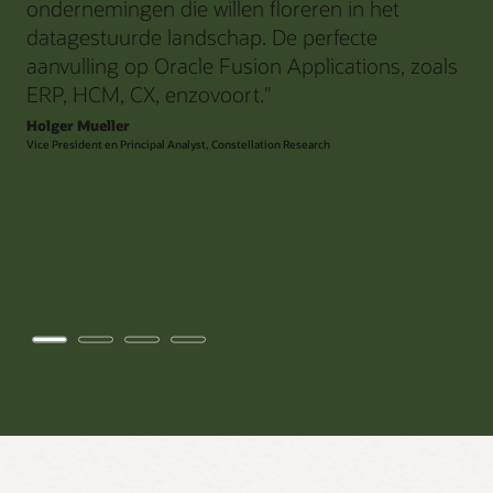
ondernemingen die willen floreren in het
datagestuurde landschap. De perfecte
aanvulling op Oracle Fusion Applications, zoals
ERP, HCM, CX, enzovoort."
Holger Mueller
Vice President en Principal Analyst, Constellation Research