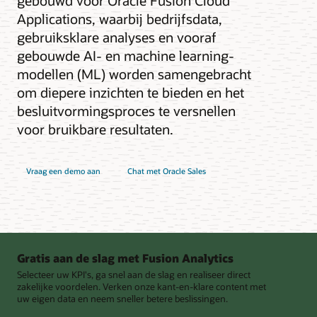
gebouwd voor Oracle Fusion Cloud
Applications, waarbij bedrijfsdata,
gebruiksklare analyses en vooraf
gebouwde AI- en machine learning-
modellen (ML) worden samengebracht
om diepere inzichten te bieden en het
besluitvormingsproces te versnellen
voor bruikbare resultaten.
Vraag een demo aan
Chat met Oracle Sales
Gratis aan de slag met Fusion Analytics
Selecteer uw KPI's, ga snel aan de slag en realiseer direct
zakelijke voordelen. Verken onze kant-en-klare content met
uw eigen data en neem sneller betere beslissingen.