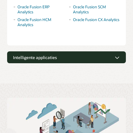
Oracle Fusion ERP
Oracle Fusion SCM
Analytics
Analytics
Oracle Fusion HCM
Oracle Fusion CX Analytics
Analytics
Intelligente applicaties
Ga verder dan dashboards en
rapporten met AI-gestuurde
beslissingen en acties
People Leader Workbench
: hiermee kunnen
leidinggevenden sneller slimmere beslissingen nemen over
human resources, talent- en personeelsbeheer en zo de
bedrijfs- en financiële resultaten verbeteren. Met deze
intelligente applicatie kunnen acties rechtstreeks in Cloud
HCM worden uitgevoerd op basis van AI-gestuurde
inzichten, zodat talentwerving, -behoud en -groei worden
verbeterd.