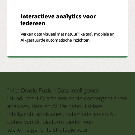
Interactieve analytics voor
iedereen
Verken data visueel met natuurlijke taal, mobiele en
AI-gestuurde automatische inzichten.
"Met Oracle Fusion Data Intelligence
introduceert Oracle een echte convergentie van
analyses, data en AI. De gebruiksklare
intelligente applicaties, datamodellen en AI-
opties van dit platform bieden een
toekomstgerichte strategie voor