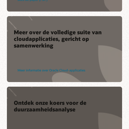
Meer over de volledige suite van
cloudapplicaties, gericht op
samenwerking
Meer informatie over Oracle Cloud-applicaties
Ontdek onze koers voor de
duurzaamheidsanalyse