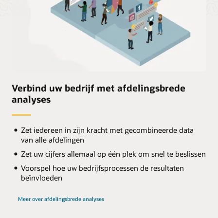
Supply Chain Command Center
: hiermee kunnen
organisaties snel reageren op veranderende vraag-, aanbod-
en marktomstandigheden door intelligente acties in het
gehele supply chain-netwerk aan te bevelen.
Lees het blog over de aankondiging
Verbind uw bedrijf met afdelingsbrede
analyses
Zet iedereen in zijn kracht met gecombineerde data
van alle afdelingen
Zet uw cijfers allemaal op één plek om snel te beslissen
Voorspel hoe uw bedrijfsprocessen de resultaten
beïnvloeden
Meer over afdelingsbrede analyses