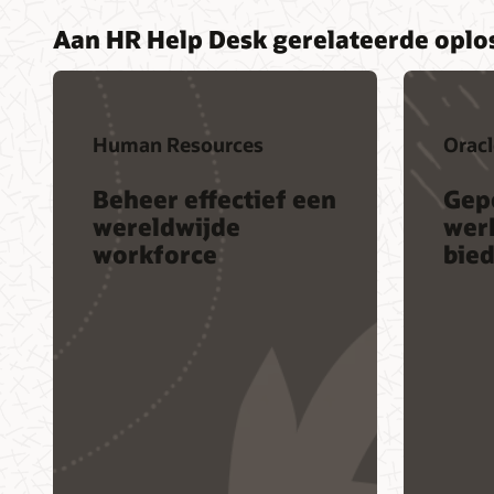
Aan HR Help Desk gerelateerde oplo
Human Resources
Orac
Beheer effectief een
Gep
wereldwijde
wer
workforce
bie