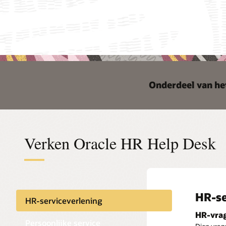
Onderdeel van he
Verken Oracle HR Help Desk
HR-se
Een ges
Volgen 
Beveil
HR-serviceverlening
Geef mede
Voeg HR-d
Gebruik e
HR-vrag
servicevr
en de his
werknemer
Persoonlijke service