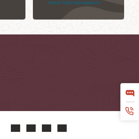
Verken Talent Management
Facebook
X
LinkedIn
YouTube