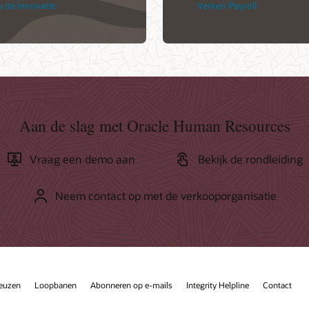
k de innovatie
Verken Payroll
Aan de slag met Oracle Human Resources
Vraag een demo aan
Bekijk de rondleiding
Neem contact op met de verkooporganisatie
keuzen
Loopbanen
Abonneren op e-mails
Integrity Helpline
Contact