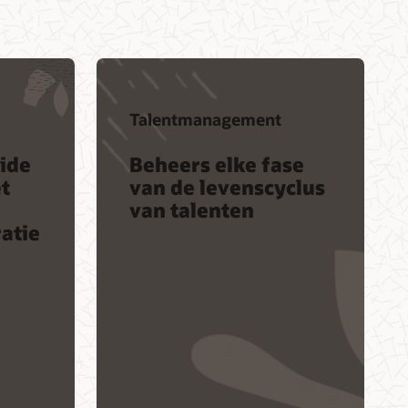
Talentmanagement
ide
Beheers elke fase
t
van de levenscyclus
van talenten
atie