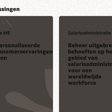
ssingen
le ME
Salarisadministratie
ersonaliseerde
Beheer uitgebre
knemerservaringen
behoeften op he
den
gebied van
salarisadministr
voor een
wereldwijde
workforce