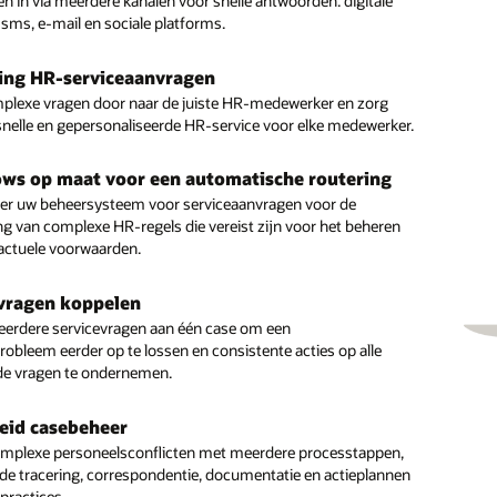
en in via meerdere kanalen voor snelle antwoorden: digitale
handeling te volgen.
n.
af.
 sms, e-mail en sociale platforms.
lijke begeleiding
nalyse
rd geïntegreerd
ing HR-serviceaanvragen
nemers via Oracle Journeys gepersonaliseerde procedurele
idelijk welke types servicevragen, cases en informatievragen
complete oplossing voor HR-serviceverlening die is
plexe vragen door naar de juiste HR-medewerker en zorg
n voor gevoelige personeelsconflicten .
komen, zodat u algemene problemen proactief oplost.
erd met HCM, waardoor integratie met derden niet meer
snelle en gepersonaliseerde HR-service voor elke medewerker.
uïtieve kennisbank
reerde business intelligence
ws op maat voor een automatische routering
e data
werkers toegang tot een kennisbank om veel routinevragen
geïntegreerde Oracle Transactional Business Intelligence om
er uw beheersysteem voor serviceaanvragen voor de
oorden.
viteit van serviceaanvragen te meten.
 meest recente informatie met een HR-helpdeskoplossing die
ng van complexe HR-regels die vereist zijn voor het beheren
greerd in alle HCM-processen.
actuele voorwaarden.
k de herhaling: Uitmuntende HR-serviceverlening met
 de reizen
reksondersteuning voor HR
vragen koppelen
erdere servicevragen aan één case om een
obleem eerder op te lossen en consistente acties op alle
de vragen te ondernemen.
eid casebeheer
mplexe personeelsconflicten met meerdere processtappen,
de tracering, correspondentie, documentatie en actieplannen
practices.