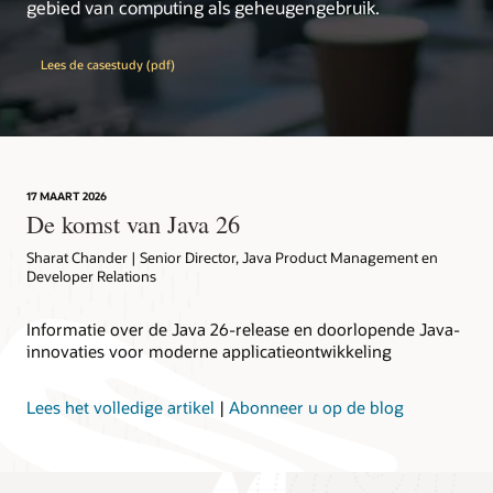
experts
gebied van computing als geheugengebruik.
Inside Java
: nieuws en inzichten van de leden van
het Java-team van Oracle
Lees de casestudy (pdf)
learn.java
: de site voor beginners, studenten en
docenten van Java
OpenJDK
: de plek om samen te werken aan een
opensource-implementatie van Java Platform,
Standard Edition en gerelateerde projecten
Java Community Process (JCP)
: het mechanisme
17 MAART 2026
voor het ontwikkelen van technische
De komst van Java 26
standaardspecificaties voor Java-technologie
Sharat Chander | Senior Director, Java Product Management en
Developer Relations
Informatie over de Java 26-release en doorlopende Java-
innovaties voor moderne applicatieontwikkeling
Lees het volledige artikel
|
Abonneer u op de blog