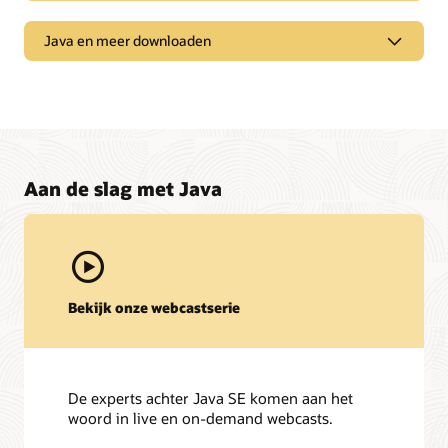
Java en meer downloaden
Aan de slag met Java
Bekijk onze webcastserie
Ondersteuning en services
My Oracle Support
De experts achter Java SE komen aan het
woord in live en on-demand webcasts.
Beleid en werkwijzen van Oracle Support
Technische documentatie en informatiebronnen