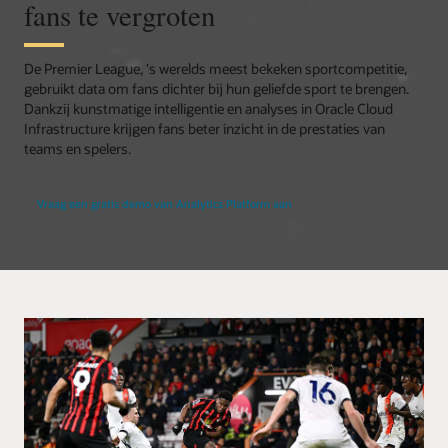
fans te vergroten
De Premier League, 's werelds meest bekeken sportcompetitie,
gebruikt data om fans dichter bij hun geliefde sport te brengen.
Dankzij kunstmatige intelligentie en analyses in Oracle Cloud
Infrastructure krijgen fans beter inzicht in de prestaties van
teams en spelers.
Vraag een gratis demo van Analytics Platform aan