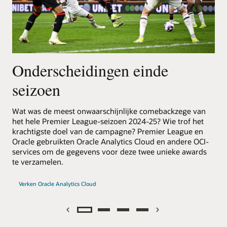
Onderscheidingen einde
R
seizoen
Met
gea
Wat was de meest onwaarschijnlijke comebackzege van
Dez
het hele Premier League-seizoen 2024-25? Wie trof het
dat
krachtigste doel van de campagne? Premier League en
geb
Oracle gebruikten Oracle Analytics Cloud en andere OCI-
Pos
services om de gegevens voor deze twee unieke awards
aan
te verzamelen.
Verken Oracle Analytics Cloud
Previous
Next