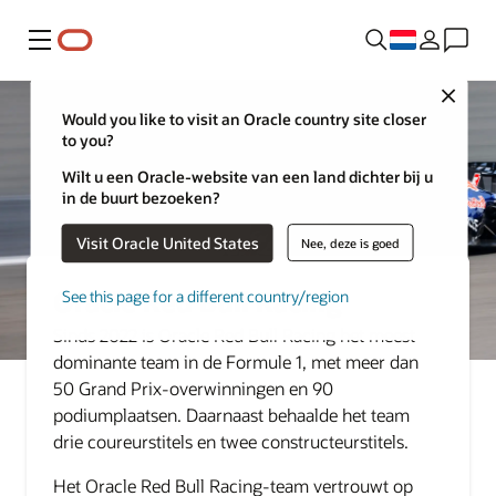
Menu
Close
Would you like to visit an Oracle country site closer
to you?
Wilt u een Oracle-website van een land dichter bij u
in de buurt bezoeken?
Visit Oracle United States
Nee, deze is goed
Oracle Red Bull Racing
See this page for a different country/region
Sinds 2022 is Oracle Red Bull Racing het meest
dominante team in de Formule 1, met meer dan
50 Grand Prix-overwinningen en 90
podiumplaatsen. Daarnaast behaalde het team
drie coureurstitels en twee constructeurstitels.
Het Oracle Red Bull Racing-team vertrouwt op