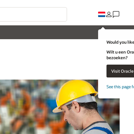
Would you like
Wilt u een Ora
bezoeken?
Visit Oracl
See this page f