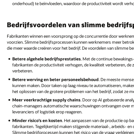
onderhoud) te beïnvloeden, waardoor de productiviteit wordt ve
Bedrijfsvoordelen van slimme bedrijf
Fabrikanten winnen een voorsprong op de concurrentie door werkneme
voorzien. Slimme bedrijfsprocessen kunnen werknemers meer betrok
die meer waarde creëren voor het bedrijf. De voordelen van slimme be
Betere algehele bedrijfsprestaties
. Met de continue bewakings
fabrikanten de productiviteit verhogen, de kwaliteit verbeteren, de
verbeteren.
Betere werving en beter personeelsbehoud
. De meeste mensen 
kunnen maken. Door taken op laag niveau te automatiseren, maken
het oplossen van de grotere problemen van het bedrijf, zodat ze me
Meer veerkrachtige supply chains
. Door op AI gebaseerde anal
chain-managers automatische waarschuwingen ontvangen over mog
leveranciers of logistiek erop reageren.
Minder risico's en kosten
. Het aanpassen van de productie op bas
fabrikanten. Tegelijkertijd maken stijgende materiaal-, arbeids- 
Slimme bedrijfprocessen kunnen het risico van de vraag verklei