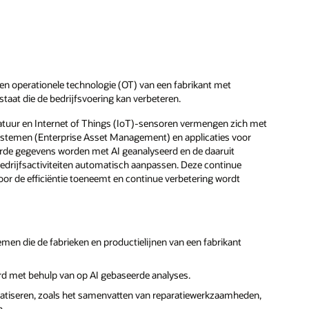
n operationele technologie (OT) van een fabrikant met
staat die de bedrijfsvoering kan verbeteren.
ratuur en Internet of Things (IoT)-sensoren vermengen zich met
stemen (Enterprise Asset Management) en applicaties voor
erde gegevens worden met AI geanalyseerd en de daaruit
edrijfsactiviteiten automatisch aanpassen. Deze continue
or de efficiëntie toeneemt en continue verbetering wordt
en die de fabrieken en productielijnen van een fabrikant
rd met behulp van op AI gebaseerde analyses.
atiseren, zoals het samenvatten van reparatiewerkzaamheden,
n.