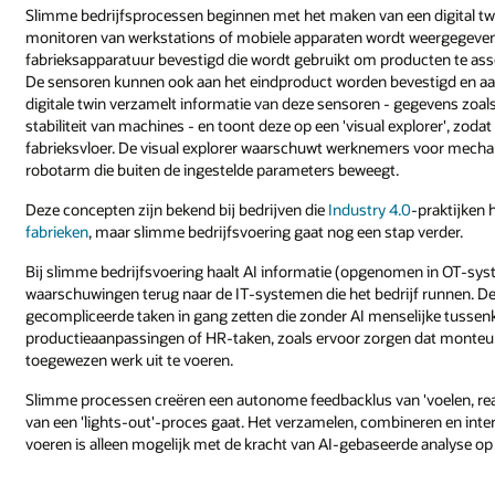
Slimme bedrijfsprocessen beginnen met het maken van een digital twin,
monitoren van werkstations of mobiele apparaten wordt weergegeven.
fabrieksapparatuur bevestigd die wordt gebruikt om producten te ass
De sensoren kunnen ook aan het eindproduct worden bevestigd en a
digitale twin verzamelt informatie van deze sensoren - gegevens zoa
stabiliteit van machines - en toont deze op een 'visual explorer', zod
fabrieksvloer. De visual explorer waarschuwt werknemers voor mecha
robotarm die buiten de ingestelde parameters beweegt.
Deze concepten zijn bekend bij bedrijven die
Industry 4.0
-praktijken
fabrieken
, maar slimme bedrijfsvoering gaat nog een stap verder.
Bij slimme bedrijfsvoering haalt AI informatie (opgenomen in OT-syst
waarschuwingen terug naar de IT-systemen die het bedrijf runnen.
gecompliceerde taken in gang zetten die zonder AI menselijke tusse
productieaanpassingen of HR-taken, zoals ervoor zorgen dat monteurs
toegewezen werk uit te voeren.
Slimme processen creëren een autonome feedbacklus van 'voelen, reag
van een 'lights-out'-proces gaat. Het verzamelen, combineren en int
voeren is alleen mogelijk met de kracht van AI-gebaseerde analyse o