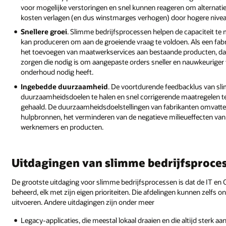
voor mogelijke verstoringen en snel kunnen reageren om alternatie
kosten verlagen (en dus winstmarges verhogen) door hogere nivea
Snellere groei
. Slimme bedrijfsprocessen helpen de capaciteit te
kan produceren om aan de groeiende vraag te voldoen. Als een fabri
het toevoegen van maatwerkservices aan bestaande producten, da
zorgen die nodig is om aangepaste orders sneller en nauwkeuriger
onderhoud nodig heeft.
Ingebedde duurzaamheid
. De voortdurende feedbacklus van sl
duurzaamheidsdoelen te halen en snel corrigerende maatregelen te 
gehaald. De duurzaamheidsdoelstellingen van fabrikanten omvatten
hulpbronnen, het verminderen van de negatieve milieueffecten van 
werknemers en producten.
Uitdagingen van slimme bedrijfsproce
De grootste uitdaging voor slimme bedrijfsprocessen is dat de IT en 
beheerd, elk met zijn eigen prioriteiten. Die afdelingen kunnen zelfs
uitvoeren. Andere uitdagingen zijn onder meer
Legacy-applicaties, die meestal lokaal draaien en die altijd sterk 