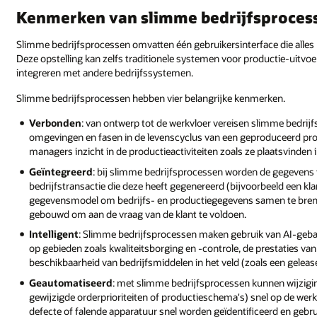
Kenmerken van slimme bedrijfsproces
Slimme bedrijfsprocessen omvatten één gebruikersinterface die alles
Deze opstelling kan zelfs traditionele systemen voor productie-uitvoe
integreren met andere bedrijfssystemen.
Slimme bedrijfsprocessen hebben vier belangrijke kenmerken.
Verbonden
: van ontwerp tot de werkvloer vereisen slimme bedrijfs
omgevingen en fasen in de levenscyclus van een geproduceerd pr
managers inzicht in de productieactiviteiten zoals ze plaatsvinden i
Geïntegreerd
: bij slimme bedrijfsprocessen worden de gegevens 
bedrijfstransactie die deze heeft gegenereerd (bijvoorbeeld een k
gegevensmodel om bedrijfs- en productiegegevens samen te brenge
gebouwd om aan de vraag van de klant te voldoen.
Intelligent
: Slimme bedrijfsprocessen maken gebruik van AI-geb
op gebieden zoals kwaliteitsborging en -controle, de prestaties va
beschikbaarheid van bedrijfsmiddelen in het veld (zoals een gelea
Geautomatiseerd
: met slimme bedrijfsprocessen kunnen wijzig
gewijzigde orderprioriteiten of productieschema's) snel op de w
defecte of falende apparatuur snel worden geïdentificeerd en geb