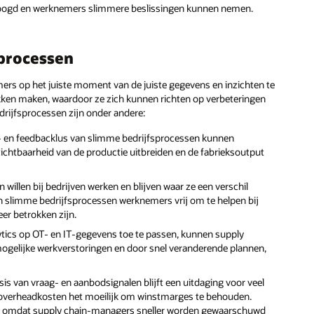
rhoogd en werknemers slimmere beslissingen kunnen nemen.
sprocessen
rs op het juiste moment van de juiste gegevens en inzichten te
ken maken, waardoor ze zich kunnen richten op verbeteringen
drijfsprocessen zijn onder andere:
- en feedbacklus van slimme bedrijfsprocessen kunnen
 zichtbaarheid van de productie uitbreiden en de fabrieksoutput
willen bij bedrijven werken en blijven waar ze een verschil
 slimme bedrijfsprocessen werknemers vrij om te helpen bij
er betrokken zijn.
ytics op OT- en IT-gegevens toe te passen, kunnen supply
elijke werkverstoringen en door snel veranderende plannen,
is van vraag- en aanbodsignalen blijft een uitdaging voor veel
en overheadkosten het moeilijk om winstmarges te behouden.
nen omdat supply chain-managers sneller worden gewaarschuwd