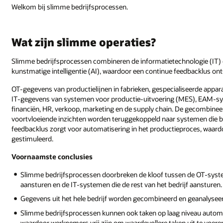
Welkom bij slimme bedrijfsprocessen.
Wat zijn slimme operaties?
Slimme bedrijfsprocessen combineren de informatietechnologie (IT) e
kunstmatige intelligentie (AI), waardoor een continue feedbacklus ont
OT-gegevens van productielijnen in fabrieken, gespecialiseerde appa
IT-gegevens van systemen voor productie-uitvoering (MES), EAM-sy
financiën, HR, verkoop, marketing en de supply chain. De gecombine
voortvloeiende inzichten worden teruggekoppeld naar systemen die b
feedbacklus zorgt voor automatisering in het productieproces, waardo
gestimuleerd.
Voornaamste conclusies
Slimme bedrijfsprocessen doorbreken de kloof tussen de OT-system
aansturen en de IT-systemen die de rest van het bedrijf aansturen.
Gegevens uit het hele bedrijf worden gecombineerd en geanalysee
Slimme bedrijfsprocessen kunnen ook taken op laag niveau autom
waardoor werknemers vrij zijn om waardevollere taken uit te voere