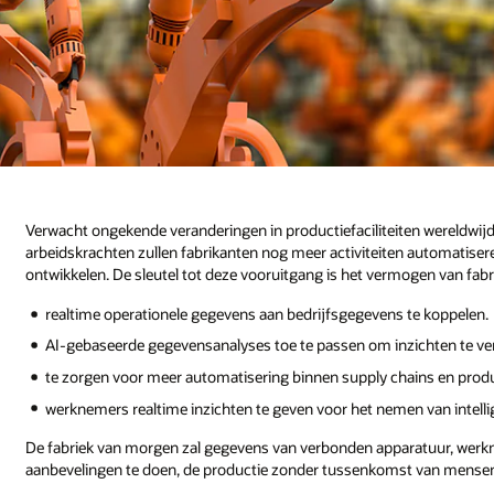
Verwacht ongekende veranderingen in productiefaciliteiten wereldwijd
arbeidskrachten zullen fabrikanten nog meer activiteiten automatise
ontwikkelen. De sleutel tot deze vooruitgang is het vermogen van fa
realtime operationele gegevens aan bedrijfsgegevens te koppelen.
AI-gebaseerde gegevensanalyses toe te passen om inzichten te ver
te zorgen voor meer automatisering binnen supply chains en produ
werknemers realtime inzichten te geven voor het nemen van intellig
De fabriek van morgen zal gegevens van verbonden apparatuur, werk
aanbevelingen te doen, de productie zonder tussenkomst van mensen a