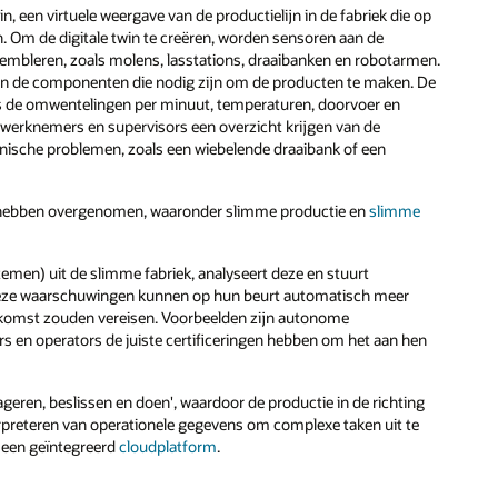
 een virtuele weergave van de productielijn in de fabriek die op
 Om de digitale twin te creëren, worden sensoren aan de
embleren, zoals molens, lasstations, draaibanken en robotarmen.
an de componenten die nodig zijn om de producten te maken. De
ls de omwentelingen per minuut, temperaturen, doorvoer en
at werknemers en supervisors een overzicht krijgen van de
nische problemen, zoals een wiebelende draaibank of een
 hebben overgenomen, waaronder slimme productie en
slimme
emen) uit de slimme fabriek, analyseert deze en stuurt
 Deze waarschuwingen kunnen op hun beurt automatisch meer
nkomst zouden vereisen. Voorbeelden zijn autonome
 en operators de juiste certificeringen hebben om het aan hen
eren, beslissen en doen', waardoor de productie in de richting
erpreteren van operationele gegevens om complexe taken uit te
p een geïntegreerd
cloudplatform
.