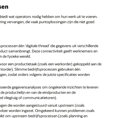
sen
 biedt wat operators nodig hebben om hun werk uit te voeren.
ring vervangen, die vaak puntoplossingen zijn die niet goed
processen één 'digitale thread' die gegevens uit verschillende
oduct samenbrengt. Deze connectiviteit geeft werknemers en
n de fysieke wereld.
voor een productietaak (zoals een werkorder) gekoppeld aan de
lantorder). Slimme bedrijfsprocessen gebruiken één
n, zodat orders volgens de juiste specificaties worden
aseerde gegevensanalyses om ongekende inzichten te leveren
n de productielijn en van de eindproducten en de
sed vliegtuig of communicatietoren).
ingen die worden aangestuurd vanuit upstream (zoals
erkvloer worden ingezet. Omgekeerd kunnen problemen zoals
ruikt om upstream bedrijfsprocessen (zoals planning en