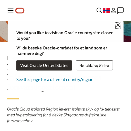
Meny
Close
Would you like to visit an Oracle country site closer
to you?
Vil du besøke Oracle-området for et land som er
nærmere deg?
Press Release
DSTA velger Oracle Cloud
Visit Oracle United States
Nei takk, jeg blir her
Infrastructure til Singapores
See this page for a different country/region
forsvarsdepartement
Oracle Cloud Isolated Region leverer isolerte sky- og KI-tjenester
med hyperskalering for å dekke Singapores driftskritiske
forsvarsbehov