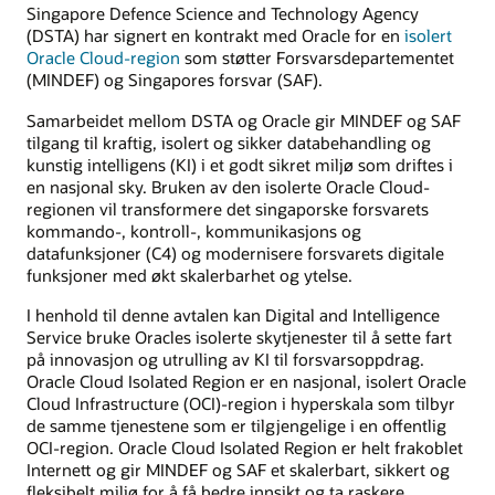
Singapore Defence Science and Technology Agency
(DSTA) har signert en kontrakt med Oracle for en
isolert
Oracle Cloud-region
som støtter Forsvarsdepartementet
(MINDEF) og Singapores forsvar (SAF).
Samarbeidet mellom DSTA og Oracle gir MINDEF og SAF
tilgang til kraftig, isolert og sikker databehandling og
kunstig intelligens (KI) i et godt sikret miljø som driftes i
en nasjonal sky. Bruken av den isolerte Oracle Cloud-
regionen vil transformere det singaporske forsvarets
kommando-, kontroll-, kommunikasjons og
datafunksjoner (C4) og modernisere forsvarets digitale
funksjoner med økt skalerbarhet og ytelse.
I henhold til denne avtalen kan Digital and Intelligence
Service bruke Oracles isolerte skytjenester til å sette fart
på innovasjon og utrulling av KI til forsvarsoppdrag.
Oracle Cloud Isolated Region er en nasjonal, isolert Oracle
Cloud Infrastructure (OCI)-region i hyperskala som tilbyr
de samme tjenestene som er tilgjengelige i en offentlig
OCI-region. Oracle Cloud Isolated Region er helt frakoblet
Internett og gir MINDEF og SAF et skalerbart, sikkert og
fleksibelt miljø for å få bedre innsikt og ta raskere