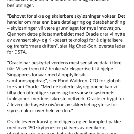
beslutninger.
"Behovet for sikre og skalerbare skyløsninger vokser. Det
handler om mer enn bare datalagring og databehandling
– skyløsninger vil være grunnlaget for mye innovasjon.
Gjennom dette pilotsamarbeidet med Oracle drar vi nytte
av avansert sky- og KI-basert teknologi for å digitalisere
og transformere driften", sier Ng Chad-Son, øverste leder
for DSTA.
"Oracle har beskyttet verdens mest sensitive data i flere
tiår. Vi ser frem til å bruke vår ekspertise til å hjelpe
Singapores forsvar med å oppfylle sitt
samfunnsoppdrag", sier Rand Waldron, CTO for globalt
forsvar i Oracle. "Med de isolerte skyregionene kan vi
tilby den offentlige skyens og forsvarsøkosystemets
funksjoner i verdens sikreste nettverk. Oracle er bygd for
å levere de høyeste nivåene av sikkerhet og ytelse for
styresmakter over hele verden."
Oracle leverer kunstig intelligens og en komplett pakke
med over 150 skytjenester på tvers av dedikerte,
offentlige, nasjonale og hybride skymiljøer hvor som