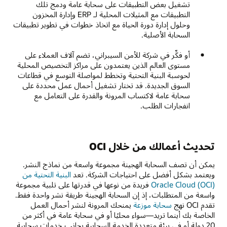
تشغيل بعض التطبيقات على سحابة عامة ودمج تلك
التطبيقات مع المثيلات المحلية لـ ERP وإدارة المخزون
وحلول إدارة دورة الحياة مع اتخاذ خطوات في تطوير تطبيقات
السحابة الأصلية.
أو فكِّر في شركة للأمن السيبراني، تضم آلاف العملاء على
مستوى العالم الذين يعتمدون على مراكز التخصيص المحلية
لحوسبة البنية التحتية وتخطط لمواصلة التوسع في قطاعات
السوق الجديدة. قد تختار تشغيل أحمال عمل محددة على
سحابة عامة لاكتساب المرونة والقدرة على التعامل مع
انفجارات الطلب.
تحديث أعمالك من خلال OCI
يمكن أن تصف السحابة الهجينة مجموعة واسعة من نماذج النشر.
ويعتمد بشكل أفضل على احتياجات الشركة. تعد
البنية التحتية من
Oracle Cloud (OCI)
فريدة من نوعها في قدرتها على تلبية مجموعة
واسعة من المتطلبات، إذ إن السحابة الهجينة طريقة نشر واحدة فقط.
تقدم OCI نهج
سحابة موزعة
يمنحك المرونة لنشر أحمال العمل
الخاصة بك أينما تريد—سواء محليًا أو في سحابة عامة في أكثر من
20 دولة أو في بيئة متعددة الخدمة السحابية بجانب خدمات سحابية