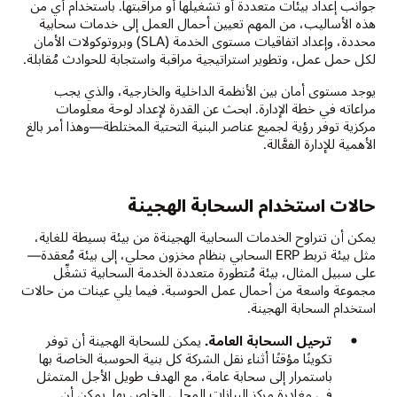
جوانب إعداد بيئات متعددة أو تشغيلها أو مراقبتها. باستخدام أي من
هذه الأساليب، من المهم تعيين أحمال العمل إلى خدمات سحابية
محددة، وإعداد اتفاقيات مستوى الخدمة (SLA) وبروتوكولات الأمان
لكل حمل عمل، وتطوير استراتيجية مراقبة واستجابة للحوادث مُقابلة.
يوجد مستوى أمان بين الأنظمة الداخلية والخارجية، والذي يجب
مراعاته في خطة الإدارة. ابحث عن القدرة لإعداد لوحة معلومات
مركزية توفر رؤية لجميع عناصر البنية التحتية المختلطة—وهذا أمر بالغ
الأهمية للإدارة الفعَّالة.
حالات استخدام السحابة الهجينة
يمكن أن تتراوح الخدمات السحابية الهجينةة من بيئة بسيطة للغاية،
مثل بيئة تربط ERP السحابي بنظام مخزون محلي، إلى بيئة مُعقدة—
على سبيل المثال، بيئة مُتطورة متعددة الخدمة السحابية تشغِّل
مجموعة واسعة من أحمال عمل الحوسبة. فيما يلي عينات من حالات
استخدام السحابة الهجينة.
ترحيل السحابة العامة.
يمكن للسحابة الهجينة أن توفر
تكوينًا مؤقتًا أثناء نقل الشركة كل بنية الحوسبة الخاصة بها
باستمرار إلى سحابة عامة، مع الهدف طويل الأجل المتمثل
في مغادرة مركز البيانات المحلي الخاص بها. يمكن أن