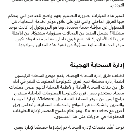
الترددي.
تتميز هذه الخيارات بضرورة التصميم بفهم واضح للعناصر التي يتحكم
فيها الفريق الداخلي والتي تقع على عاتق موفر الخدمة السحابية. مَن
المسؤول عن مراقبة خدمة محددة، وما هو البروتوكول إذا كانت توجد
مشكلة؟ تشمل العديد من المجالات مسؤولية مشتركة. من الأمثلة
على ذلك الأمان، إذ قد يضع فريق داخلي معايير معينة وقد يكون
موفر الخدمة السحابية مسؤولاً عن تنفيذ هذه المعايير ومراقبتها.
إدارة السحابة الهجينة
تختلف طرق إدارة السحابة الهجينة. يقدم موفرو السحابة الرئيسون
أنظمة إدارة مختلطة تتيح لفِرق تكنولوجيا المعلومات النظر في أداء
كل من بيئات السحابة العامة والأنظمة المحلية لديهم ضمن معلمات
معينة. تستخدم بعض فِرق تكنولوجيا المعلومات الداخلية مستوى
برامج ليس من موفر السحابة العامة مثل VMware، لإدارة الحوسبة
والتخزين والشبكات عبر المواقع والخدمات السحابية. وتتعامل فِرق
أخرى مع Kubernetes، وهو نظام مفتوح المصدر لإدارة التطبيقات
المحفوظة في حاويات مثل هذا المستوى.
توجد أيضًا منصات لإدارة السحابة تم إنشاؤها خصيصًا لإدارة بعض