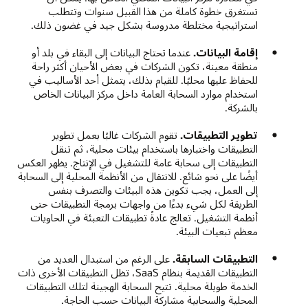
تستغرق خطوة كاملة من هذا القبيل سنوات وتتطلب
استراتيجية مختلطة مدروسة بشكل جيد في غضون ذلك.
إقامة البيانات.
عندما تحتاج البيانات إلى البقاء في بلد أو
منطقة معينة، تكون الشركات في بعض الأحيان أكثر راحة
للحفاظ عليها محليًا. للقيام بذلك، يتمثل أحد الأساليب في
استخدام موارد السحابة العامة داخل مركز البيانات الخاص
بالشركة.
تطوير التطبيقات.
تقوم الشركات غالبًا بعمل تطوير
التطبيقات واختبارها باستخدام بيئات محلية، ثم تنقل
التطبيقات إلى سحابة عامة للتشغيل في الإنتاج. يظهر العكس
أيضًا على نحو شائع. للانتقال من الأنظمة المحلية إلى السحابة
إلى العمل، يجب تكوين هذه البيئات والتصرف بنفس
الطريقة لكل شيء بدءًا من واجهات برمجة التطبيقات حتى
أنظمة التشغيل. تعالج عادةً تطبيقات التعبئة في الحاويات
معظم تبعيات البيئة.
التطبيقات السابقة.
على الرغم من استبدال العديد من
التطبيقات القديمة بنظام SaaS، تظل التطبيقات الأخرى ذات
الخدمة طويلة محلية. تتيح السحابة الهجينة لتلك التطبيقات
المحلية والسحابية مشاركة البيانات حسب الحاجة.