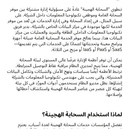
تنطوي "السحابة الهجينة" عادةً على مسؤولية إدارة مشتركة بين موفر
السحابة العامة وموظفي تكنولوجيا المعلومات داخل الشركة. على
سبيل المثال، في إعداد السحابة وفي إدارة الخدمات عن بُعد من موفر
الخدمة لكنها موجودة في مركز البيانات الخاص بالشركة، يدير فريق
تكنولوجيا المعلومات الداخلي الطاقة والتبريد والعمليات من مركز
البيانات هذا، بينما يعالج موفر الخدمة السحابية العامة صيانة أجهزة
وبرامج معينة وتحديثاتها اعتمادًا على الخدمات التي يتم تقديمها—
SaaS أو PaaS أو IaaS أو مزيج من الثلاثة.
يمكن أن توفر أنظمة الإدارة عرضًا عالي المستوى لبيئة السحابة
الهجينة، مما يتيح لمديري النظام مراقبة نقاط التوصيل المترابطة.
ترتبط الأنظمة أيضًا بسياسات ونهج الأمان والشبكات وتكامل البيانات
المشتركة، والتي يجب على مهندسي تكنولوجيا المعلومات بالشركة
إنشاؤها. يظل مديرو النظام يستخدمون أدوات المورِّد في كل بيئة
لتهيئة كل عنصر من عناصر السحابة الهجينة واستكشاف أخطائها
وإصلاحها.
لماذا استخدام السحابة الهجينة؟
تفضل المؤسسات خدمات السحابة الهجينة لعدة أسباب. يعتزم