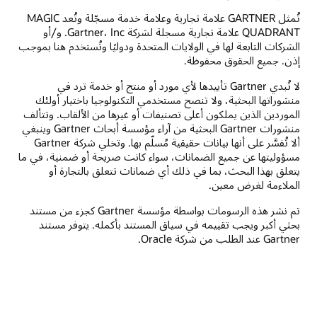
تُمثل GARTNER علامة تجارية وعلامة خدمة مسجّلة وتُعد MAGIC
QUADRANT علامة تجارية مسجلة لشركة Gartner، Inc. و/أو
الشركات التابعة لها في الولايات المتحدة ودوليًا وتُستخدم هنا بموجب
إذن. جميع الحقوق محفوظة.
لا تُبدي Gartner تأييدها لأي مورد أو منتج أو خدمة ترد في
منشوراتها البحثية، ولا تنصح مستخدمي التكنولوجيا باختيار أولئك
الموردين الذين يملكون أعلى تصنيفات أو غيرها من الألقاب. وتتألف
منشورات Gartner البحثية من آراء مؤسسة أبحاث Gartner وينبغي
ألا تُفسَّر على أنها بيانات حقيقية مُسلّم بها. وتخلي شركة Gartner
مسؤوليتها عن جميع الضمانات، سواء كانت صريحة أو ضمنية، في ما
يتعلق بهذا البحث، بما في ذلك أي ضمانات تتعلق بالتجارة أو
الملاءمة لغرض معين.
تم نشر هذه الرسومات بواسطة مؤسسة Gartner كجزء من مستند
بحثي أكبر ويجب تقييمه في سياق المستند بأكمله.‬ يتوفر مستند
Gartner عند الطلب من شركة Oracle.