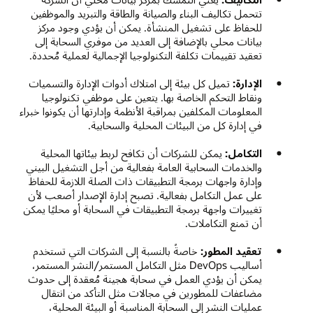
تتحمل تكاليف البناء والصيانة والطاقة والتبريد والموظفين
للحفاظ على تشغيل المنشأة. يمكن أن يؤدي وجود مركز
بيانات محلي بالإضافة إلى العديد من موفري السحابة إلى
تعقيد تقييمات تكلفة التكنولوجيا الإجمالية لعملية مُحددة.
الإدارة:
تميل كل بيئة إلى امتلاك أدوات الإدارة والتسميات
ونقاط التحكم الخاصة بها. يتعين على موظفي تكنولوجيا
المعلومات المكلفين بمراقبة الأنظمة وإدارتها أن يكونوا خبراء
في إدارة كل من البيئات المحلية والسحابية.
التكامل:
يمكن للشركات أن تكافح لربط بيئاتها المحلية
والخدمات السحابية العامة بفعالية من أجل التشغيل البيني
وإدارة واجهات برمجة التطبيقات ذات الصلة اللازمة للحفاظ
على عمل التكامل بفعالية. تصبح إدارة الإصدار أصعب لأن
تغييرات واجهة برمجة التطبيقات في السحابة أو محليًا يمكن
أن تمنع التكاملات.
تعقيد المطور:
خاصةً بالنسبة إلى الشركات التي تستخدم
أساليب DevOps مثل التكامل المستمر/النشر المستمر،
يمكن أن يؤدي العمل في سحابة هجينة مُعقدة إلى حدوث
مضاعفات للمطورين في مجالات مثل التأكد من انتقال
عمليات النشر إلى السحابة المناسبة أو البيئة المحلية،