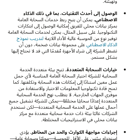
وتهيئته.
الوصول إلى أحدث التقنيات، بما في ذلك الذكاء
الاصطناعي.
يمكن أن يتيح ربط خدمات السحابة العامة
بمركز بيانات محلي للفريق إمكانية الوصول إلى ابتكارات
التكنولوجيا. على سبيل المثال، يمكن لخدمات السحابة العامة
توفير نوع من الحوسبة عالية الأداء اللازمة
لتدريب نموذج
الذكاء الاصطناعي
على مجموعة بيانات ضخمة، دون أن
تضطر الشركة إلى شراء الأجهزة مُقدمًا التي قد لا تحتاج إليها
بشكل مستمر.
خيارات السحابة المتعددة.
تتيح بيئة متعددة الخدمة
السحابية للشركة اختيار السحابة العامة المناسبة لأي حمل
عمل معين استنادًا إلى إمكانات هذه السحابة وتكلفتها. كما
تمنح قادة تكنولوجيا المعلومات الاختيار والاستفادة من
موفري الجهات الخارجية. لا يتطلب نهج الخدمة السحابية
المتعددة إعدادًا سحابيًا مختلطًا—يمكن للشركة تشغيل جميع
أحمال عملها على الخدمة السحابية المتعددة—لكن تستخدم
الشركات غالبًا بيئة ذات خدمة سحابية متعددة مع مركز
بيانات محلي في الاستراتيجيات المختلطة.
إجراءات مواجهة الكوارث والحد من المخاطر.
يؤدي
استخدام بيئتين على الأقل للحوسبة—محليًا وسحابة عامة—