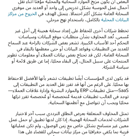
البعض أن يكون مزيج الموارد السحابية والمحلية مؤقتًا أثناء نقل
أحمال عمل الحوسبة بشكل تدريجي إلى واحد أو العديد من موفري
السحابة العامة بشكل أكثر احتمالًا. يتمثل الهدف في
الخروج من مراكز
البيانات المحلية
بالكامل، باستخدام نهج مرحلي.
تخطط شركات أخرى للحفاظ على إعداد سحابة هجينة إلى أجل غير
مُسمى. تُعد المخاوف بشأن متطلبات موقع البيانات وسياسات
التحكم أحد الأسباب الكبيرة. تشعر بعض الشركات بالراحة عند السماح
للعديد من التطبيقات وقواعد البيانات أو حتى معظمها بالبقاء في
السحابة العامة، لكن قد تحتاج بعض بيانات العملاء أو معلومات تطوير
المنتجات على سبيل المثال، إلى البقاء محليًا، إما عن طريق لائحة أو
سياسة الشركة.
قد يكون لدى المؤسسات أيضًا تطبيقات تشعر بأنها الأفضل الاحتفاظ
بها محليًا. على الرغم من أنها قد تقرر نقل العديد من التطبيقات إلى
SaaS—مثل تطبيقات ERP والموارد البشرية وإدارة علاقات العملاء—
توجد في الغالب تطبيقات قديمة مُتخصصة أو مُخصصة تقرر تركها
محليًا ويجب أن تتواصل مع أنظمتها السحابية.
تمثل المخاوف المتعلقة بعرض النطاق الترددي سبب آخر لاختيار
الشركات لخدمات السحابة الهجينة. إذا كان لديها تطبيق أو حمل عمل
معين غير متسامح بشكل خاص مع زمن الوصول، ولم تكن عملياتها
قريبة بما يكفي جغرافيًا من مركز بيانات سحابي للقضاء على هذا