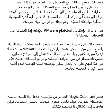
متطلبات موقع البيانات مع الحصول على العديد من مزايا السحابة
العامة. على سبيل المثال، قد تضع الشركات بعض البيانات في
سحابة عامة مع الحفاظ على البيانات الحساسة التي تقع ضمن قواعد
موقع البيانات في مراكز البيانات المحلية. قد تتم إدارة قدرة الحوسبة
المحلية بواسطة الشركة أو بواسطة موفر من جهة خارجية.
هل لا يزال بإمكاني استخدام VMware للإدارة إذا انتقلت إلى
السحابة الهجينة؟
يعتمد ذلك على طريقة إعداد فريق تكنولوجيا المعلومات لديك للبنية
بالطبع، لكن من الممكن الاستمرار في استخدام VMware بصفته أداة
لإدارة موارد تكنولوجيا المعلومات أثناء الانتقال إلى نموذج سحابي
هجين باستخدام كل من الخوادم المحلية وخوادم السحابة العامة. فكر
في هذا النهج على أنه يجعل شكل ووظيفة البيئة الهجينة تبدو أشبه
ببيئة الإدارة المحلية الحالية.
تقرير Magic Quadrant الصادر عن مؤسسة Gartner للبنية التحتية
المختلطة الموزعة. جوليا بالمر، جيفري هيويت، دينيس سميث، توني
هارفي، إلين تشانغ. 8 سبتمبر 2025.