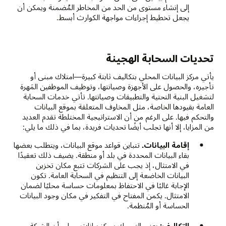
إلى إنشاء مستوى من الحد من المخاطر المُضمنة ويمكن أن
يجعل تخطيط إجراءات مواجهة الكوارث أبسط.
تحديات السحابة الهجينة
يأتي مركز البيانات المحلي بتكاليف ثابتة كبيرة—امتلاك مبنى أو
تأجيره، والحصول على الأجهزة وصيانتها، وتوظيف الموظفين المَهرة
لتشغيل البنية التحتية والتطبيقات وصيانتها. تأتي خدمات السحابة
العامة بقيودها الخاصة، مثل المخاوف المتعلقة بموقع البيانات
والتحكم فيها. على الرغم من أن الاستراتيجية المختلطة تقدم العديد
من المزايا، إلا أنها تجلب أيضًا تحديات فريدة، بما في ذلك ما يلي:
إقامة البيانات.
تتباين قواعد موقع البيانات، ويتطلب بعضها
بقاء البيانات المحددة في بلد أو منطقة. يضيف ذلك تعقيدًا
في الامتثال، إذ يجب على الشركات تتبع مكان تخزين
البيانات الخاضعة إلى التنظيم في السحابة العامة. تكون
الإجابة غالبًا في الاحتفاظ بمعلومات حساسة محليًا لضمان
الامتثال. يكمن المفتاح في التفكير في مكان وجود البيانات
الحساسة أو المُنظمة.
التكاليف:
يعني التمسك بمركز بيانات محلي أن الشركة