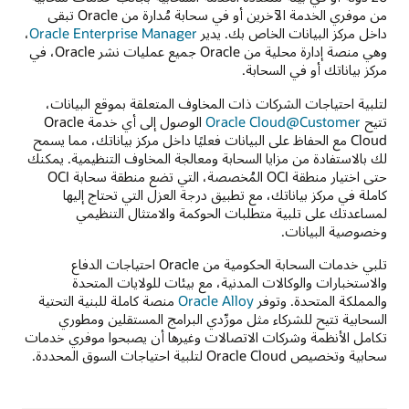
من موفري الخدمة الآخرين أو في سحابة مُدارة من Oracle تبقى
داخل مركز البيانات الخاص بك. يدير
Oracle Enterprise Manager
،
وهي منصة إدارة محلية من Oracle جميع عمليات نشر Oracle، في
مركز بياناتك أو في السحابة.
لتلبية احتياجات الشركات ذات المخاوف المتعلقة بموقع البيانات،
تتيح
Oracle Cloud@Customer
الوصول إلى أي خدمة Oracle
Cloud مع الحفاظ على البيانات فعليًا داخل مركز بياناتك، مما يسمح
لك بالاستفادة من مزايا السحابة ومعالجة المخاوف التنظيمية. يمكنك
حتى اختيار منطقة OCI المُخصصة، التي تضع منطقة سحابة OCI
كاملة في مركز بياناتك، مع تطبيق درجة العزل التي تحتاج إليها
لمساعدتك على تلبية متطلبات الحوكمة والامتثال التنظيمي
وخصوصية البيانات.
تلبي خدمات السحابة الحكومية من Oracle احتياجات الدفاع
والاستخبارات والوكالات المدنية، مع بيئات للولايات المتحدة
والمملكة المتحدة. وتوفر
Oracle Alloy
منصة كاملة للبنية التحتية
السحابية تتيح للشركاء مثل مورِّدي البرامج المستقلين ومطوري
تكامل الأنظمة وشركات الاتصالات وغيرها أن يصبحوا موفري خدمات
سحابية وتخصيص Oracle Cloud لتلبية احتياجات السوق المحددة.