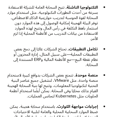
التكنولوجيا الناشئة.
تتيح السحابة العامة للشركة الاستفادة
بسرعة من أحدث التطورات التكنولوجية، مثل استخدام موارد
السحابة لقوة الحوسبة لتدريب خوارزمية الذكاء الاصطناعي.
توفر البيئة الهجينة إمكانية الوصول إلى هذه الموارد دون
استثمار باهظ التكلفة في رأس المال وتتيح لهذه الموارد
الاستفادة من بيانات التدريب من الأنظمة المحلية إذا لزم
الأمر.
تكامل التطبيقات.
تحتاج الشركات غالبًا إلى دمج بعض
التطبيقات المحلية—على سبيل المثال، إدارة المخزون أو
نظام نقطة البيع—مع الأنظمة المالية وERP المستندة إلى
السحابة.
منصة موحدة.
تتمتع بعض الشركات بدوافع كبيرة لاستخدام
منصة واحدة، مثل VMware، لتشغيل جميع عناصر البنية
التحتية لتكنولوجيا المعلومات، وتتيح لها بنية السحابة الهجينة
القيام بذلك محليًا وفي السحابة. يمكن أيضًا استخدام أنظمة
الحاويات مثل Kubernetes لتجانس العمليات.
إجراءات مواجهة الكوارث.
باستخدام سحابة هجينة، يمكن
ضبط الموارد السحابية المحلية والعامة لتلبية الاحتياجات
الفريدة لإجراءات مواجهة الكوارث واستمرارية الأعمال لأي