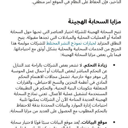
التأخير، فإن الحفاظ على النظام في الموقع أمر منطقي.
مزايا السحابة الهجينة
تتيح السحابة الهجينة للشركة اختيار العناصر التي تحبها حول السحابة
العامة أو العمليات المحلية والمبادلات التي تجدها مقبولة. يتيح
النطاق المتزايد
لخيارات نموذج النشر المختلط
للشركات مواءمة هذا
المزيج من الخدمات السحابية والمحلية بشكل أوثق مع احتياجاتها.
فيما يلي بعض مزايا السحابة الهجينة:
زيادة التحكم.
لا تشعر بعض الشركات بالراحة عند التنازل
عن التحكم المباشر لبعض البيانات أو أحمال عمل الحوسبة
إلى موفر جهة خارجية. تشمل مجالات الاهتمام التحكم
المادي في أنظمة التخزين والنسخ الاحتياطي، والقرارات
المتعلقة بتكوينات البنية التحتية، والتحكم في التطبيقات
المستخدمة لتشغيل عملية الأعمال. تعني نماذج السحابة
الهجينة العديدة المتاحة الآن أن الشركات يمكنها تلبية
احتياجات إدارة الموارد والبيانات المحددة بدقة للاحتفاظ
بالتحكم المطلوب مع الحصول على العديد من مزايا السحابة.
موقع البيانات.
يُعد موقع البيانات سببًا قويًا لاختيار سحابة
هجينة. باستخدام السحابة الهجينة، يمكن للمؤسسة تلبية