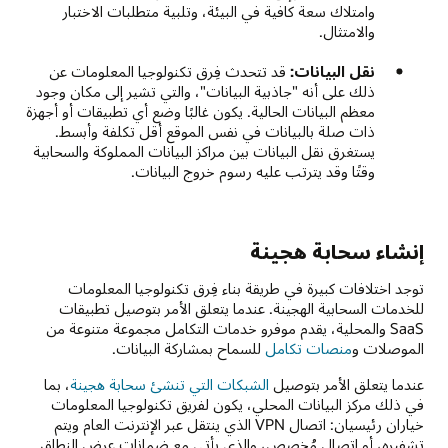
وامتلاك سعة كافية في البيئة، وتلبية متطلبات الاختبار
والامتثال.
نقل البيانات:
قد تتحدث فِرق تكنولوجيا المعلومات عن
ذلك على أنه "جاذبية البيانات"، والتي تشير إلى مكان وجود
معظم البيانات الحالية. يكون غالبًا وضع أي تطبيقات أو أجهزة
ذات صلة بالبيانات في نفس الموقع أقل تكلفة وأبسط.
يستغرق نقل البيانات بين مراكز البيانات المملوكة والسحابية
وقتًا وقد يترتب عليه رسوم خروج البيانات.
إنشاء سحابة هجينة
توجد اختلافات كبيرة في طريقة بناء فِرق تكنولوجيا المعلومات
للخدمات السحابية الهجينة. عندما يتعلق الأمر بتوصيل تطبيقات
SaaS والمحلية، يقدم موفرو خدمات التكامل مجموعة متنوعة من
الموصلات و
منصات تكامل
للسماح بمشاركة البيانات.
عندما يتعلق الأمر بتوصيل
الشبكات التي تنشئ سحابة هجينة
، بما
في ذلك مركز البيانات المحلي، يكون لفريق تكنولوجيا المعلومات
خياران رئيسيان: اتصال VPN الذي ينتقل عبر الإنترنت العام ويتم
تشفيره، أو اتصال مُخصص، والذي يأتي مع ضمانات عرض النطاق