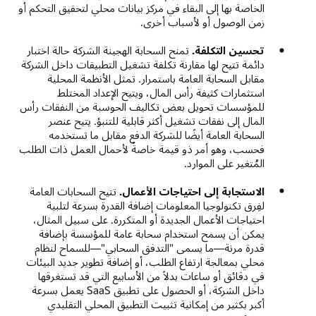
الخاصة بها إلى البقاء في مركز بيانات محلي لتحقيق التحكم أو
زمن الوصول أو لأسباب أخرى.
تحسين التكلفة.
تمنح السحابة الهجينة الشركة حالة اختبار
دائمة تتيح لها مقارنة تكلفة تشغيل التطبيقات داخل الشركة
مقابل السحابة العامة باستمرار. تمثل الأنظمة المحلية
استثمارات كثيفة رأس المال، ويتيح الإعداد المختلط
للمؤسسات تحويل بعض تكاليف الحوسبة من النفقات رأس
المال إلى نفقات تشغيل أكثر قابلية للتنبؤ. يتيح عنصر
السحابة العامة أيضًا للشركة الدفع مقابل ما تستخدمه
فحسب، وهو أمر ذو قيمة خاصةً لأحمال العمل ذات الطلب
المُتغير على الموارد.
الاستجابة إلى احتياجات الأعمال.
تتيح السحابات العامة
لفِرق تكنولوجيا المعلومات إضافة القدرة بسرعة لتلبية
احتياجات الأعمال الجديدة أو المتكررة. على سبيل المثال،
يمكن أن يسمح استخدام سحابة عامة للمؤسسة بإضافة
قدرة مرنة—ما يسمى "التدفق السحابي"—للسماح لنظام
محلي بمعالجة ارتفاع الطلب، أو إضافة تطوير جديد البيئات
في دقائق أو ساعات بدلاً من الأسابيع التي قد تستغرقها
داخل الشركة، أو الحصول على تطبيق SaaS يعمل بسرعة
أكبر بكثير من إمكانية تثبيت التطبيق المحلي التقليدي