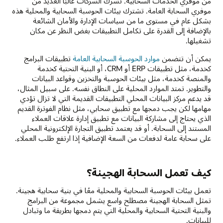
من موفري الخدمات السحابية. تشرك الشركات غالبًا العديد من
موفري السحابة العامة. تشترك بيئات الحوسبة السحابية والمحلية هذه
بشكل عام في مستوى ما من سياسات الإدارة والأمان الشائعة
بالإضافة إلى القدرة على تكامل التطبيقات بغض النظر عن مكان
تشغيلها.
يمكن أن تتضمن
موارد الحوسبة السحابية العامة
تطبيقات البرامج
كخدمة، مثل تطبيقات ERP أو CRM، أو البنية التحتية كخدمة
والمنصة كخدمة، مثل بيئات الحوسبة والتخزين وقواعد البيانات
والتطوير. تمتد الموارد المحلية على النطاق نفسه. على سبيل المثال،
قد يدعم مركز البيانات المحلي التطبيقات القديمة التي لا تزال تؤدي
مهامها لكن يجب دمجها مع تطبيق سحابي، مثل نظام الفوترة القديم
الذي يحتاج إلى مشاركة البيانات مع تطبيق إدارة علاقات العملاء
المستند إلى السحابة. أو قد يعتمد تطبيق التجارة الإلكترونية المحلي
على سحابة عامة لدفعات من السعة الإضافية إذا ارتفع طلب العملاء.
كيف تعمل السحابة الهجينة؟
تعمل بيئات الحوسبة السحابية والمحلية معًا في بنية سحابية هجينة.
تمثل السحابة الهجينة مصطلح واسع يشمل مجموعة من البرامج
والبنية التحتية السحابية والمحلية التي يتم دمجها بطريقة ما وتبادل
للبيانات.