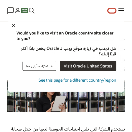
القائمة
Close
Would you like to visit an Oracle country site closer
ما المقصود بالسحابة الهجينة؟
to you?
حالات الاستخدام، والإيجابيات
هل ترغب في زيارة موقع ويب لـ Oracle يخص بلدًا أكثر
قربًا إليك؟
والسلبيات
Visit Oracle United States
لا، شكرًا، سأبقى هنا
كريس ميرفي | مدير محتوى في Oracle | 29 فبراير 2024
See this page for a different country/region
تستخدم الشركة التي تلبي احتياجات الحوسبة لديها من خلال سحابة