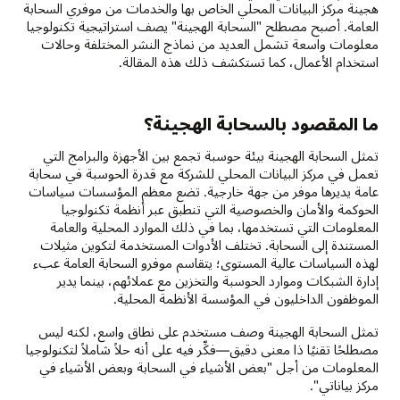
هجينة مركز البيانات المحلي الخاص بها والخدمات من موفري السحابة
العامة. أصبح مصطلح "السحابة الهجينة" يصف استراتيجية تكنولوجيا
معلومات واسعة تشمل العديد من نماذج النشر المختلفة وحالات
استخدام الأعمال، كما تستكشف ذلك هذه المقالة.
ما المقصود بالسحابة الهجينة؟
تمثل السحابة الهجينة بيئة حوسبة تجمع بين الأجهزة والبرامج التي
تعمل في مركز البيانات المحلي للشركة مع قدرة الحوسبة في سحابة
عامة يديرها موفر من جهة خارجية. تضع معظم المؤسسات سياسات
الحوكمة والأمان والخصوصية التي تنطبق عبر أنظمة تكنولوجيا
المعلومات التي تستخدمها، بما في ذلك الموارد المحلية والعامة
المستندة إلى السحابة. تختلف الأدوات المستخدمة لتكوين مثيلات
لهذه السياسات عالية المستوى؛ يتقاسم موفرو السحابة العامة عبء
إدارة الشبكات وموارد الحوسبة والتخزين مع عملائهم، بينما يدير
الموظفون الداخليون في المؤسسة الأنظمة المحلية.
تمثل السحابة الهجينة وصف مستخدم على نطاق واسع، لكنه ليس
مصطلحًا تقنيًا ذا معنى دقيق—فكِّر فيه على أنه حلاً شاملاً لتكنولوجيا
المعلومات من أجل "بعض الأشياء في السحابة وبعض الأشياء في
مركز بياناتي".