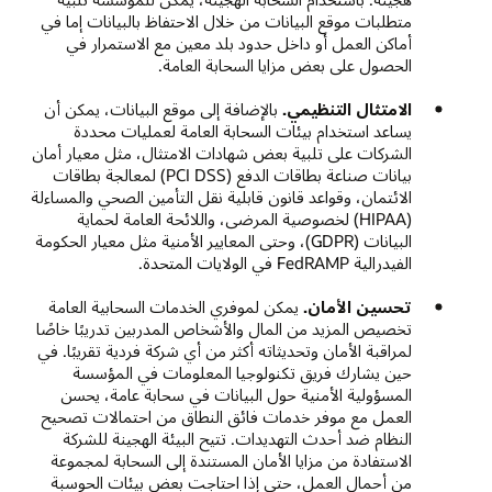
متطلبات موقع البيانات من خلال الاحتفاظ بالبيانات إما في
أماكن العمل أو داخل حدود بلد معين مع الاستمرار في
الحصول على بعض مزايا السحابة العامة.
الامتثال التنظيمي.
بالإضافة إلى موقع البيانات، يمكن أن
يساعد استخدام بيئات السحابة العامة لعمليات محددة
الشركات على تلبية بعض شهادات الامتثال، مثل معيار أمان
بيانات صناعة بطاقات الدفع (PCI DSS) لمعالجة بطاقات
الائتمان، وقواعد قانون قابلية نقل التأمين الصحي والمساءلة
(HIPAA) لخصوصية المرضى، واللائحة العامة لحماية
البيانات (GDPR)، وحتى المعايير الأمنية مثل معيار الحكومة
الفيدرالية FedRAMP في الولايات المتحدة.
تحسين الأمان.
يمكن لموفري الخدمات السحابية العامة
تخصيص المزيد من المال والأشخاص المدربين تدريبًا خاصًا
لمراقبة الأمان وتحديثاته أكثر من أي شركة فردية تقريبًا. في
حين يشارك فريق تكنولوجيا المعلومات في المؤسسة
المسؤولية الأمنية حول البيانات في سحابة عامة، يحسن
العمل مع موفر خدمات فائق النطاق من احتمالات تصحيح
النظام ضد أحدث التهديدات. تتيح البيئة الهجينة للشركة
الاستفادة من مزايا الأمان المستندة إلى السحابة لمجموعة
من أحمال العمل، حتى إذا احتاجت بعض بيئات الحوسبة