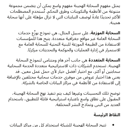
يمثل مفهوم السحابة الهجينة مفهوم واسع يمكن أن يتضمن مجموعة
متنوعة من الأنظمة والتكوينات وطرق التحكم. تُستخدم المصطلحات
الأكثر تحديدًا عادةً لوصف التباينات التي لا تزال مؤهلة على أنها سحابة
هجينة.
السحابة الموزعة،
على سبيل المثال، هي نموذج يوزِّع خدمات
السحابة العامة عبر مواقع جغرافية متعددة. يتيح هذا للمؤسسات
الاستفادة من الطبيعة الموزعة للبنية التحتية للسحابة العامة مع
الاستمرار في إدارة العمليات والحوكمة والتحديثات مركزيًا.
السحابة المتعددة
هي جانب آخر هام ومتنامي لنموذج السحابة
الهجينة. تستخدم الشركات ذات الاستراتيجية متعددة الخدمة السحابية
سحابتين أو أكثر، مع اختيار أفضل خيار لأي حمل عمل معين. قد
يعني هذا اختيار عروض من موفري خدمات سحابية مختلفين بالإضافة
إلى الاستفادة من الأنظمة في مراكز البيانات الخاصة بالشركة.
توضح تلك التحسينات وغيرها كيف يتم تنفيذ نهج السحابة الهجينة،
المقبول على نطاق واسع باعتباره استراتيجية قابلة للتطبيق، باستخدام
العديد من البنى ونماذج النشر المختلفة.
النقاط الرئيسة
تتيح السحابة الهجينة للشركة استخدام كل من مراكز البيانات